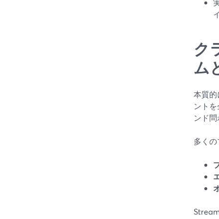
ク
ム
本質的
ントを
ンド問
多くの
Str