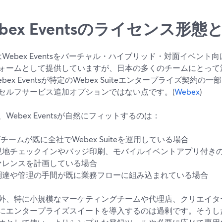
bex Eventsのライセンス形
coはWebex Eventsをバーチャル・ハイブリッド・対面イベン
ォームとして提供していますが、日本の多くのチームにとって
bex Eventsが特定のWebex Suiteエンタープライズ契約
セルフサービス追加オプションではない点です。(
Webex
)
Webex Eventsが自然にフィットするのは：
ITチームが既に全社でWebex Suiteを運用している場合
現地チェックインやバッジ印刷、モバイルイベントアプリ付き
ァレンスを計画している場合
調達や管理の手間が既に業務フローに組み込まれている場合
外、特に小規模なマーケティングチームや代理店、クリエイタ
にエンタープライズスイートを導入するのは過剰です。そうしたチー