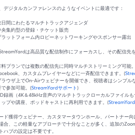
、デジタルカンファレンスのようなイベントに最適です：
数日間にわたるマルチトラックアジェンダ
中央集約型の登録・チケット販売
プラットフォーム内ロビーネットワーキングやスポンサー露出
StreamYardは高品質な配信制作にフォーカスし、その配信
有料プランでは複数の配信先に同時マルチストリーミング可能。Linke
Facebook、カスタムプレイヤーなどに一斉配信できます。(
Str
ブラウザ上でOn-Airウェビナーを開催でき、視聴者はシンプ
要で参加可能。(
StreamYardサポート
)
HD録画（4K＆48kHz音声のマルチトラックローカルファイル
リップや講座、ポッドキャストに再利用できます。(
StreamYa
ード獲得ウェビナー、カスタマータウンホール、パートナー向
場合、この軽量なアプローチで十分なことが多く、追加のZoom 
トハブの設定は不要です。