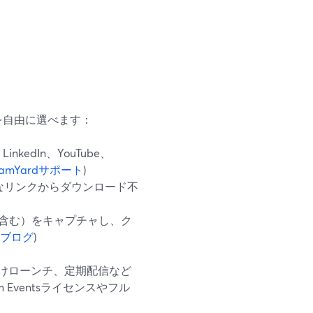
先を自由に選べます：
dIn、YouTube、
eamYardサポート
)
ルなリンクからダウンロード不
も含む）をキャプチャし、ク
rdブログ
)
けローンチ、定期配信など
Eventsライセンスやフル