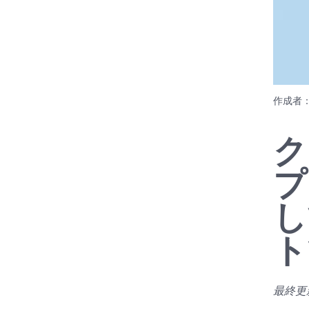
作成者
ク
プ
し
ト
最終更新日