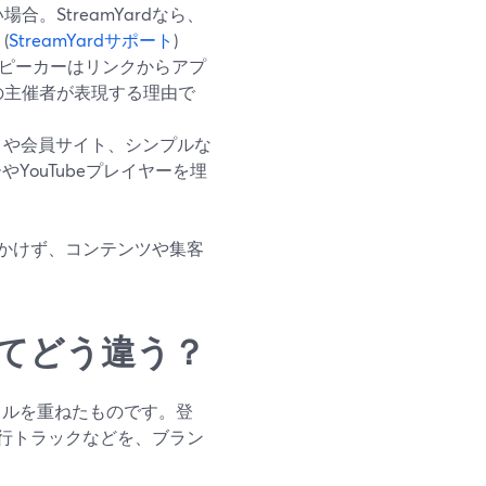
。StreamYardなら、
(
StreamYardサポート
)
、スピーカーはリンクからアプ
の主催者が表現する理由で
ティや会員サイト、シンプルな
ーやYouTubeプレイヤーを埋
かけず、コンテンツや集客
と比べてどう違う？
ントシェルを重ねたものです。登
行トラックなどを、ブラン