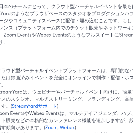
日本のチームにとって、クラウド型バーチャルイベントを最も
eamYardのようなブラウザベースのスタジオをプロダクション
ージやコミュニティスペースに配信・埋め込むことです。もし
レンス（プラットフォーム内でのチケット販売やネットワーキ
Zoom EventsやWebex EventsのようなフルスイートにStr
す。
クラウド型バーチャルイベントプラットフォームは、専門的な
または録画済みイベントを完全にオンラインで制作・配信・ホ
す。
StreamYardは、ウェビナーやバーチャルイベント向けに、
ースのスタジオ、マルチストリーミング、ブランディング、高
ます。(
StreamYardサポート
)
Zoom EventsやWebex Eventsは、マルチデイアジェンダ
ット販売などの本格的なカンファレンス機能を追加しますが、
増す傾向があります。(
Zoom
,
Webex
)