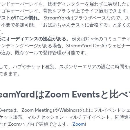
ランドオーバーレイを、技術ディレクターを雇わずに実現したい場合
ロゴやオーバーレイ、背景をブラウザ上でライブ適用できます。
ゲストがITに不慣れ。
StreamYardはブラウザベースなので
リ不要で参加可能。「おばあちゃんテストに合格する」と多く
す。
既にオーディエンスの拠点がある。
例えばCircleのコミュニ
ランディングページがある場合、StreamYard On-Airウェビナ
め込み、既存ツールで登録管理が可能です。
して、ハブやチケット種別、スポンサーエリアの設定に時間を
できます。
reamYardはZoom Events
 Eventsは、Zoom MeetingsやWebinarsの上にフルイベ
ケット販売、マルチセッション・マルチデイイベント、同時進
れたZoomハブ内で実施できます。(
Zoom
)