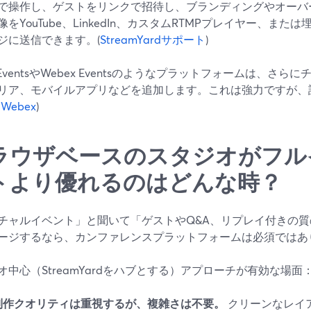
で操作し、ゲストをリンクで招待し、ブランディングやオーバ
をYouTube、LinkedIn、カスタムRTMPプレイヤー、または
ジに送信できます。(
StreamYardサポート
)
 EventsやWebex Eventsのようなプラットフォームは、
リア、モバイルアプリなどを追加します。これは強力ですが、
,
Webex
)
ラウザベースのスタジオがフル
トより優れるのはどんな時？
チャルイベント」と聞いて「ゲストやQ&A、リプレイ付きの
ージするなら、カンファレンスプラットフォームは必須ではあ
オ中心（StreamYardをハブとする）アプローチが有効な場面
制作クオリティは重視するが、複雑さは不要。
クリーンなレイ