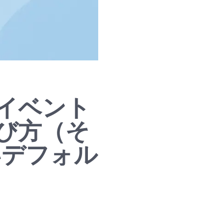
イベント
び方（そ
賢いデフォル