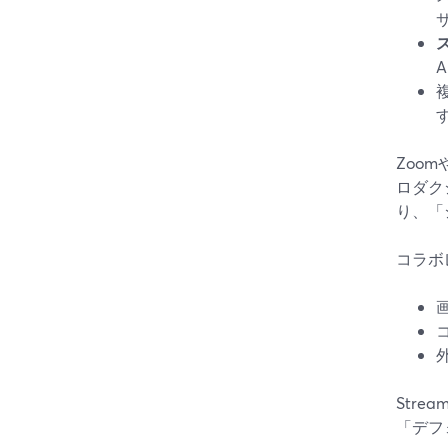
Zoo
ロダク
り、「
コラボ
Str
「デフ