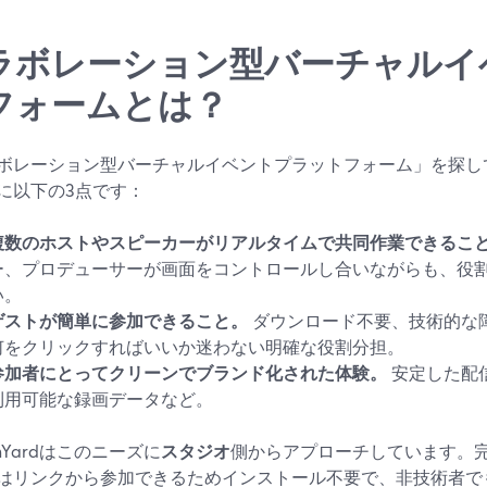
ラボレーション型バーチャルイ
フォームとは？
ボレーション型バーチャルイベントプラットフォーム」を探し
に以下の3点です：
複数のホストやスピーカーがリアルタイムで共同作業できるこ
ー、プロデューサーが画面をコントロールし合いながらも、役
い。
ゲストが簡単に参加できること。
ダウンロード不要、技術的な
何をクリックすればいいか迷わない明確な役割分担。
参加者にとってクリーンでブランド化された体験。
安定した配
利用可能な録画データなど。
amYardはこのニーズに
スタジオ
側からアプローチしています。
はリンクから参加できるためインストール不要で、非技術者で