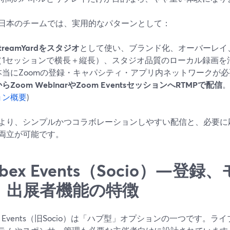
日本のチームでは、実用的なパターンとして：
treamYardをスタジオ
として使い、ブランド化、オーバーレイ
（1セッションで横長＋縦長）、スタジオ品質のローカル録画を
本当にZoomの登録・キャパシティ・アプリ内ネットワークが
らZoom WebinarやZoom EventsセッションへRTMPで配信
。
ョン概要
)
より、シンプルかつコラボレーションしやすい配信と、必要に
両立が可能です。
bex Events（Socio）—登
、出展者機能の特徴
ex Events（旧Socio）は「ハブ型」オプションの一つです。