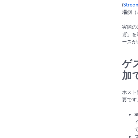
(
Str
場
側（
実際の
営
」を
ースが
ゲ
加
ホスト
要です
S