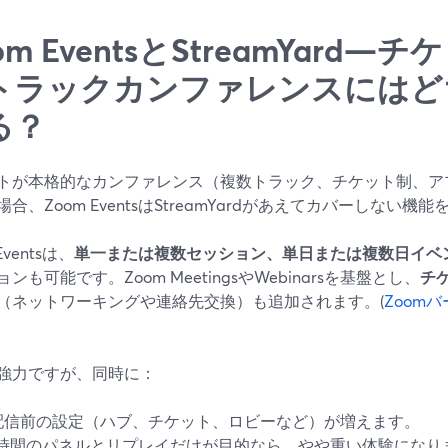
om EventsとStreamYard
トラックカンファレンスにはど
る？
トが本格的なカンファレンス（複数トラック、チケット制、ア
合、Zoom EventsはStreamYardがあえてカバーしない機
Eventsは、
単一または複数セッション、単日または複数日イベ
ンも可能です。Zoom MeetingsやWebinarsを基盤とし、
チ
（ネットワーキングや連絡先交換）も追加されます。(
Zoom
強力ですが、同時に：
配信前の設定（ハブ、チケット、ロビーなど）が増えます。
1時間のパネルとリプレイだけが目的なら、やや重い体験になり