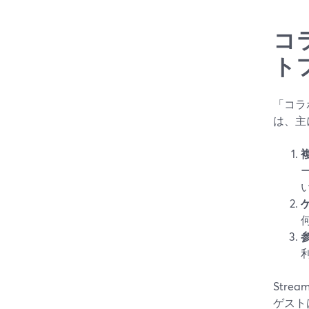
コ
ト
「コラ
は、主
Stre
ゲスト