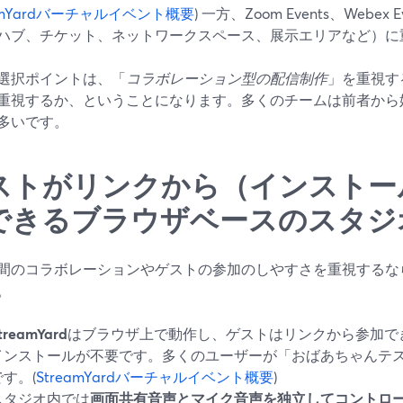
eamYardバーチャルイベント概要
) 一方、Zoom Events、Webex E
ハブ、チケット、ネットワークスペース、展示エリアなど）に
選択ポイントは、「
コラボレーション型の配信制作
」を重視す
重視するか、ということになります。多くのチームは前者から
多いです。
ストがリンクから（インストー
できるブラウザベースのスタジ
間のコラボレーションやゲストの参加のしやすさを重視するな
。
treamYard
はブラウザ上で動作し、ゲストはリンクから参加で
インストールが不要です。多くのユーザーが「おばあちゃんテ
です。(
StreamYardバーチャルイベント概要
)
スタジオ内では
画面共有音声とマイク音声を独立してコントロ