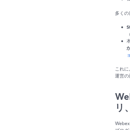
多くの
S
か
これに
運営の
We
リ
Web