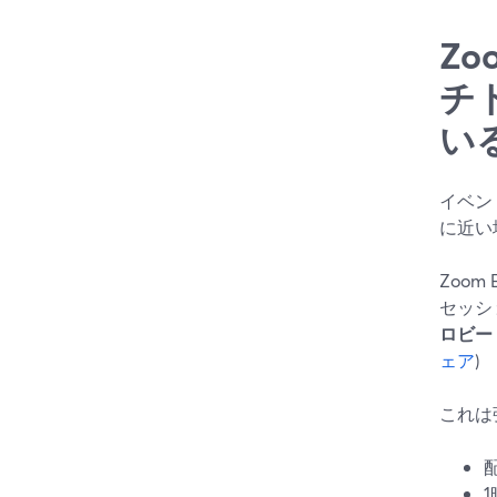
Zo
チ
い
イベン
に近い場
Zoom 
セッショ
ロビー
ェア
)
これは