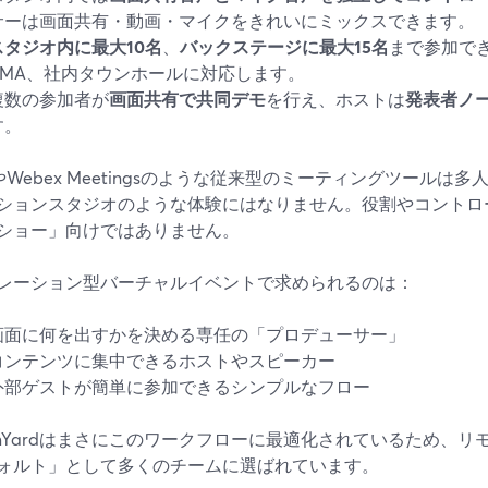
サーは画面共有・動画・マイクをきれいにミックスできます。
スタジオ内に最大10名
、
バックステージに最大15名
まで参加で
AMA、社内タウンホールに対応します。
複数の参加者が
画面共有で共同デモ
を行え、ホストは
発表者ノ
す。
mやWebex Meetingsのような従来型のミーティングツール
ションスタジオのような体験にはなりません。役割やコントロ
ショー」向けではありません。
レーション型バーチャルイベントで求められるのは：
画面に何を出すかを決める専任の「プロデューサー」
コンテンツに集中できるホストやスピーカー
外部ゲストが簡単に参加できるシンプルなフロー
eamYardはまさにこのワークフローに最適化されているため、
ォルト」として多くのチームに選ばれています。