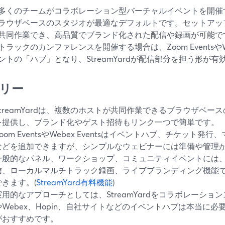
多くのチームがコラボレーション型バーチャルイベントを開催する場
ラウザベースのスタジオが最適なデフォルトです。セットアッ
共同作業でき、高品質でブランド化された配信や録画が可能で
ラックのカンファレンスを開催する場合は、Zoom EventsやWe
ントの「ハブ」となり、StreamYardが配信部分を担う形が有
リー
StreamYardは、複数のホストが共同作業できるブラウザベ
を提供し、ブランド化やゲスト招待もリンク一つで簡単です。
Zoom EventsやWebex Eventsはイベントハブ、チケット
などを追加できますが、シンプルなウェビナーには準備や管理
一般的なパネル、ワークショップ、コミュニティイベントには、Str
信、ローカルマルチトラック録画、ライブブランディング機能
できます。(
StreamYard有料機能
)
実用的なアプローチとしては、StreamYardをコラボレーショ
やWebex、Hopin、自社サイトなどのイベントハブは本当に
がおすすめです。