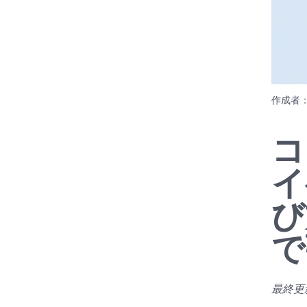
作成者
コ
イ
び
で
最終更新日