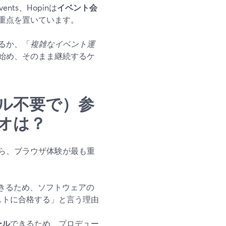
vents、Hopinは
イベント会
重点を置いています。
るか、「
複雑なイベント運
始め、そのまま継続するケ
ル不要で）参
オは？
ら、ブラウザ体験が最も重
きるため、ソフトウェアの
ストに合格する」と言う理由
ール
できるため、プロデュー