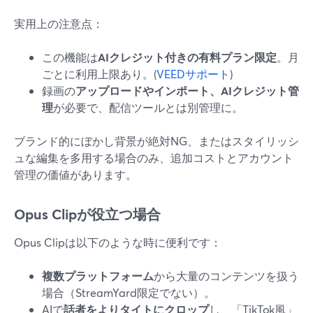
実用上の注意点：
この機能は
AIクレジット付きの有料プラン限定
。月
ごとに利用上限あり。(
VEEDサポート
)
録画の
アップロードやインポート、AIクレジット管
理
が必要で、配信ツールとは別管理に。
ブランド的にぼかし背景が絶対NG、またはスタイリッシ
ュな編集を多用する場合のみ、追加コストとアカウント
管理の価値があります。
Opus Clipが役立つ場合
Opus Clipは以下のような時に便利です：
複数プラットフォーム
から大量のコンテンツを扱う
場合（StreamYard限定でない）。
AIで
話者をよりタイトにクロップ
し、「TikTok風」