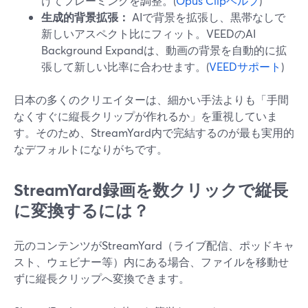
けてフレーミングを調整。(
Opus Clipヘルプ
)
生成的背景拡張：
AIで背景を拡張し、黒帯なしで
新しいアスペクト比にフィット。VEEDのAI
Background Expandは、動画の背景を自動的に拡
張して新しい比率に合わせます。(
VEEDサポート
)
日本の多くのクリエイターは、細かい手法よりも「手間
なくすぐに縦長クリップが作れるか」を重視していま
す。そのため、StreamYard内で完結するのが最も実用的
なデフォルトになりがちです。
StreamYard録画を数クリックで縦長
に変換するには？
元のコンテンツがStreamYard（ライブ配信、ポッドキャ
スト、ウェビナー等）内にある場合、ファイルを移動せ
ずに縦長クリップへ変換できます。