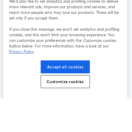
We'd also like to set analytics and profiling cookies to deliver
more relevant ads, improve our products and services, and
オン
X
reach more people who may love our products. These will be
Facebook
YouTube
ライ
(Twitter)
新しいタブで開く
新し
新しいタブで開く
set only if you accept them.
ンセ
ミナ
If you close this message, we won’t set analytics and profiling
ー
cookies, and this won’t limit your browsing experience. You
can customize your preferences with the
Customize cookies
Instagram
LinkedIn
新しいタブで開く
新しいタブで開く
button below. For more information, have a look at our
Privacy Policy
Accept all cookies
利用規約
プラットフォーム利用規約
新しいタブで開く
新しいタブで開く
Customize cookies
個人情報保護方針
クッキーポリシー
新しいタブで開く
新しいタブで開く
クッキーの設定
ヘルプセンター
日本語
新しいタブで開く
©
2026
Bending Spoons US Inc.