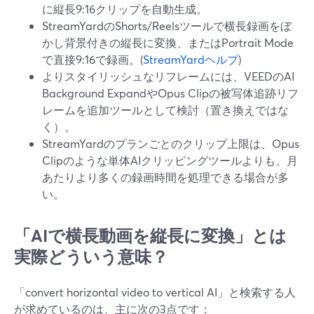
に縦長9:16クリップを自動生成。
StreamYardのShorts/Reelsツールで横長録画をぼ
かし背景付きの縦長に変換、またはPortrait Mode
で直接9:16で録画。(
StreamYardヘルプ
)
よりスタイリッシュなリフレームには、VEEDのAI
Background ExpandやOpus Clipの被写体追跡リフ
レームを追加ツールとして検討（置き換えではな
く）。
StreamYardのプランごとのクリップ上限は、Opus
Clipのような単体AIクリッピングツールよりも、月
あたりより多くの録画時間を処理できる場合が多
い。
「AIで横長動画を縦長に変換」とは
実際どういう意味？
「convert horizontal video to vertical AI」と検索する人
が求めているのは、主に次の3点です：