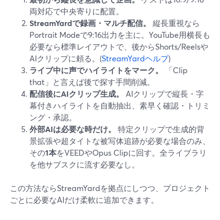
両対応で中央寄りに配置。
StreamYardで録画・マルチ配信。
縦長重視なら
Portrait Modeで9:16出力を主に。YouTube用横長も
必要なら標準レイアウトで、後からShorts/Reelsや
AIクリップに頼る。(
StreamYardヘルプ
)
ライブ中に声でハイライトをマーク。
「Clip
that」と言えば後で探す手間削減。
配信後にAIクリップ生成。
AIクリップで縦長・字
幕付きハイライトを自動抽出、素早く確認・トリミ
ング・承認。
外部AIは必要な時だけ。
特定クリップで生成的背
景拡張や超タイトな被写体追跡が必要な場合のみ、
その
1本
をVEEDやOpus Clipに回す。全ライブラリ
を他サブスクに流す必要なし。
この方法ならStreamYardを拠点にしつつ、プロジェクト
ごとに必要なAIだけ柔軟に追加できます。