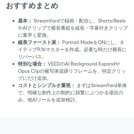
おすすめまとめ
基本：
StreamYardで録画・配信し、Shorts/Reels
やAIクリップで横長番組を縦長・字幕付きクリップ
に素早く変換。
縦長ファースト派：
Portrait ModeをONにし、ネ
イティブ9:16マスターを作成。必要な時だけ横長に
リパーパス。
特別な場合：
VEEDのAI Background Expandや
Opus Clipの被写体追跡リフレームを、特定クリッ
プにだけ追加。
コストとシンプルさ重視：
まずはStreamYard単体
で。明確な創作上の制約に頻繁にぶつかる場合の
み、他AIツールを追加検討。