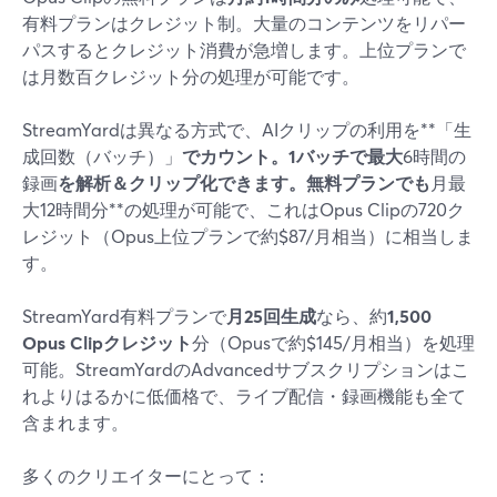
有料プランはクレジット制。大量のコンテンツをリパー
パスするとクレジット消費が急増します。上位プランで
は月数百クレジット分の処理が可能です。
StreamYardは異なる方式で、AIクリップの利用を**「生
成回数（バッチ）」
でカウント。1バッチで最大
6時間の
録画
を解析＆クリップ化できます。無料プランでも
月最
大12時間分**の処理が可能で、これはOpus Clipの720ク
レジット（Opus上位プランで約$87/月相当）に相当しま
す。
StreamYard有料プランで
月25回生成
なら、約
1,500
Opus Clipクレジット
分（Opusで約$145/月相当）を処理
可能。StreamYardのAdvancedサブスクリプションはこ
れよりはるかに低価格で、ライブ配信・録画機能も全て
含まれます。
多くのクリエイターにとって：