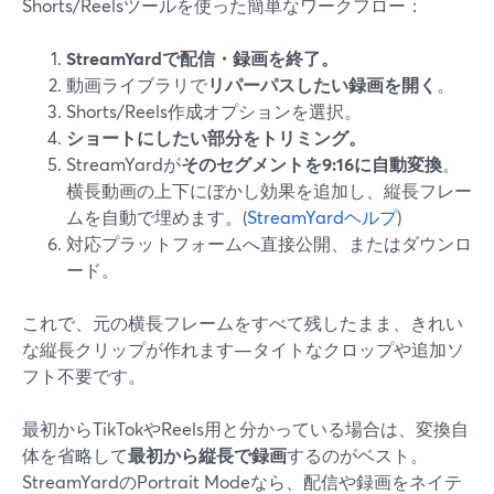
Shorts/Reelsツールを使った簡単なワークフロー：
StreamYardで配信・録画を終了。
動画ライブラリで
リパーパスしたい録画を開く
。
Shorts/Reels作成オプションを選択。
ショートにしたい部分をトリミング。
StreamYardが
そのセグメントを9:16に自動変換
。
横長動画の上下にぼかし効果を追加し、縦長フレー
ムを自動で埋めます。(
StreamYardヘルプ
)
対応プラットフォームへ直接公開、またはダウンロ
ード。
これで、元の横長フレームをすべて残したまま、きれい
な縦長クリップが作れます—タイトなクロップや追加ソ
フト不要です。
最初からTikTokやReels用と分かっている場合は、変換自
体を省略して
最初から縦長で録画
するのがベスト。
StreamYardのPortrait Modeなら、配信や録画をネイテ