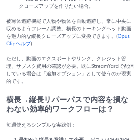
クローズアップを作りたい場合。
被写体追跡機能で人物や物体を自動追跡し、常に中央に
収めるようフレーム調整。横長のトーキングヘッド動画
を魅力的な縦長クローズアップに変換できます。(
Opus
Clipヘルプ
)
ただし、動画のエクスポートやリンク、クレジット管
理、サブスク費用の確認が必要。既にStreamYardで配信
している場合は「追加オプション」として使うのが現実
的です。
横長→縦長リパーパスで内容を損な
わない効率的ワークフローは？
毎週使えるシンプルな実践例：
最初から縦長を意識して企画。
ゲストは16:9/9:16