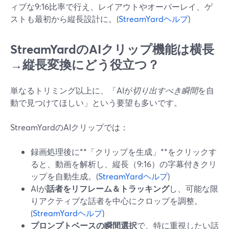
ィブな9:16比率で行え、レイアウトやオーバーレイ、ゲ
ストも最初から縦長設計に。(
StreamYardヘルプ
)
StreamYardのAIクリップ機能は横長
→縦長変換にどう役立つ？
単なるトリミング以上に、「AIが
切り出すべき瞬間
を自
動で見つけてほしい」という要望も多いです。
StreamYardのAIクリップでは：
録画処理後に**「クリップを生成」**をクリックす
ると、動画を解析し、縦長（9:16）の字幕付きクリ
ップを自動生成。(
StreamYardヘルプ
)
AIが
話者をリフレーム＆トラッキング
し、可能な限
りアクティブな話者を中心にクロップを調整。
(
StreamYardヘルプ
)
プロンプトベースの瞬間選択
で、特に重視したい話