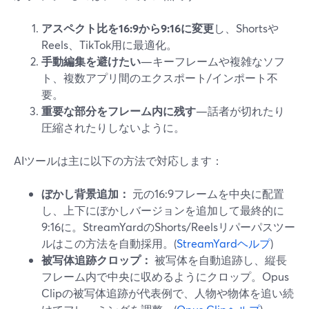
アスペクト比を16:9から9:16に変更
し、Shortsや
Reels、TikTok用に最適化。
手動編集を避けたい
—キーフレームや複雑なソフ
ト、複数アプリ間のエクスポート/インポート不
要。
重要な部分をフレーム内に残す
—話者が切れたり
圧縮されたりしないように。
AIツールは主に以下の方法で対応します：
ぼかし背景追加：
元の16:9フレームを中央に配置
し、上下にぼかしバージョンを追加して最終的に
9:16に。StreamYardのShorts/Reelsリパーパスツー
ルはこの方法を自動採用。(
StreamYardヘルプ
)
被写体追跡クロップ：
被写体を自動追跡し、縦長
フレーム内で中央に収めるようにクロップ。Opus
Clipの被写体追跡が代表例で、人物や物体を追い続