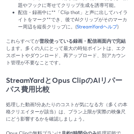
題やフックに寄せてクリップ生成を誘導可能。
配信・録画中に**「Clip that」と声に出してハイラ
イトをマーク**でき、後でAIクリップがそのマーカ
ー周辺を縦長クリップに。(
StreamYardヘルプ
)
これらすべてが
普段使っている録画・配信画面内で完結
します。多くの人にとって最大の時短ポイントは、エク
スポートやダウンロード、再アップロード、別アカウン
ト管理が不要なことです。
StreamYardとOpus ClipのAIリパー
パス費用比較
処理した動画1分あたりのコストが気になる方（多くの本
格クリエイターが該当）は、プラン上限が実際の映像尺
にどう影響するかを確認しましょう。
Opus Clipの無料プランは
月約1時間分のみ
処理可能で、