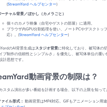
(
StreamYard ヘルプセンター
)
バーチャル背景／ぼかし（カメラごと）
個々のカメラ映像（自宅やゲストの部屋）に適用。
ブラウザ内GPU分割処理を使い、ノートPCやデスクトッ
応）。(
StreamYard ヘルプセンター
)
amYardのAI背景生成は
スタジオ背景
に特化しており、被写体の
イブ制作の信頼性とシンプルさ」を優先し、被写体単位の重い
設計思想です。
reamYard動画背景の制限は？
カスタム演出が多い番組を計画する場合、以下の上限を知って
ファイル形式：
動画背景はMP4対応。GIFもアニメーション用途
ヘルプセンター
)