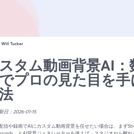
：
Will Tucker
スタム動画背景AI：
でプロの見た目を手
法
日：2026-01-15
配信や録画でAIにカスタム動画背景を任せたい場合は、まずStream
kgrounds」とAI背景ジェネレーターを使えば、スタジオから