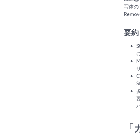
写体の背
Rem
要約
「