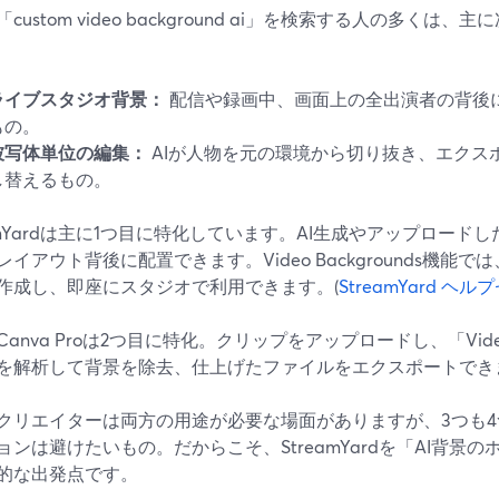
custom video background ai」を検索する人の多く
ライブスタジオ背景：
配信や録画中、画面上の全出演者の背後
もの。
被写体単位の編集：
AIが人物を元の環境から切り抜き、エクス
し替えるもの。
eamYardは主に1つ目に特化しています。AI生成やアップロー
レイアウト背後に配置できます。Video Backgrounds機能
作成し、即座にスタジオで利用できます。(
StreamYard ヘ
anva Proは2つ目に特化。クリップをアップロードし、「Video Ba
を解析して背景を除去、仕上げたファイルをエクスポートでき
クリエイターは両方の用途が必要な場面がありますが、3つも
ョンは避けたいもの。だからこそ、StreamYardを「AI背景
的な出発点です。