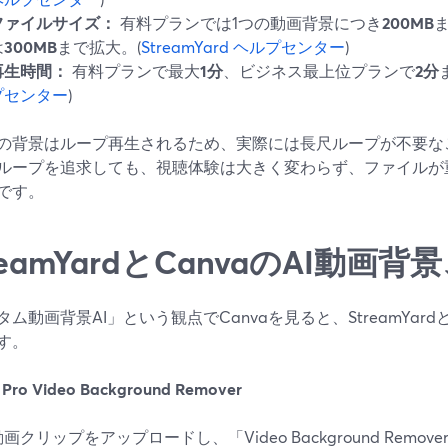
ファイルサイズ：
有料プランでは1つの動画背景につき
200MB
は
300MB
まで拡大。(
StreamYard ヘルプセンター
)
再生時間：
有料プランで最大
1分
、ビジネス最上位プランで
2分
プセンター
)
の背景はループ再生されるため、実際には長尺ループが不要な
ループを追求しても、視聴体験は大きく変わらず、ファイルが
です。
reamYardとCanvaのAI動画
タム動画背景AI」という観点でCanvaを見ると、StreamYa
す。
Pro Video Background Remover
動画クリップをアップロードし、「Video Background Remo