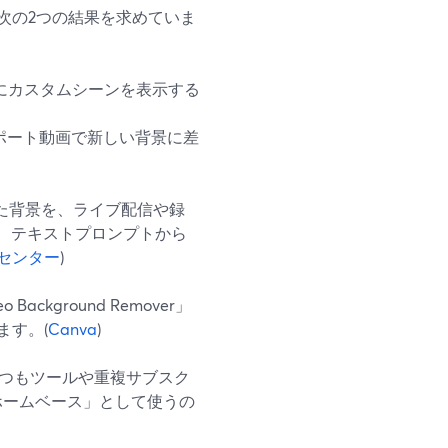
は、主に次の2つの結果を求めていま
にカスタムシーンを表示する
ポート動画で新しい背景に差
ドした背景を、ライブ配信や録
では、テキストプロンプトから
ルプセンター
)
ckground Remover」
ます。(
Canva
)
4つもツールや重複サブスク
のホームベース」として使うの