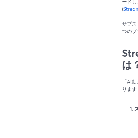
ードし
(
Stre
サブス
つのブ
S
は
「AI
ります