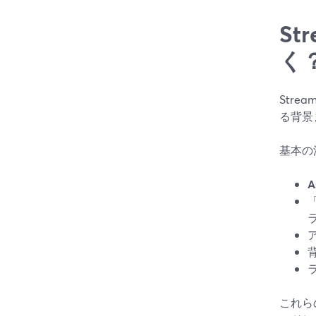
St
く
Str
る背景
基本の
A
これら