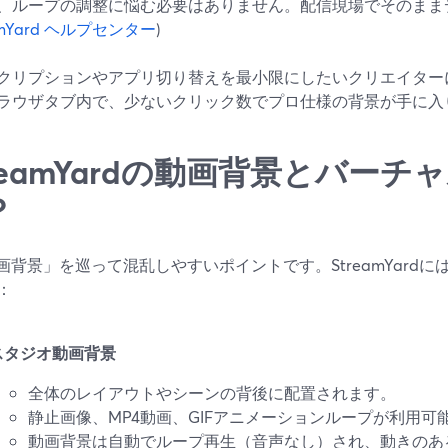
、ループの調整に悩む必要はありません。配信現場でそのまま
amYard ヘルプセンター
)
クリプションやアプリ切り替えを最小限にしたいクリエイター
ラウザタブ内で、少ないクリック数でプロ仕様の背景が手に入
treamYardの動画背景とバー
？
動画背景」を巡って混乱しやすいポイントです。StreamYardに
：
スタジオ動画背景
全体のレイアウトやシーンの背後に配置されます。
静止画像、MP4動画、GIFアニメーションループが利用可
動画背景は自動でループ再生（音声なし）され、動きのあ