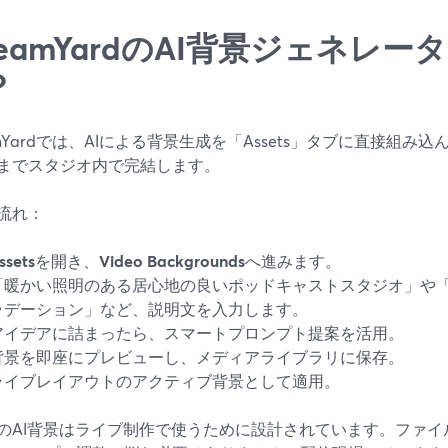
reamYardのAI背景ジェネレ
？
eamYardでは、AIによる背景生成を「Assets」タブに直接組
までスタジオ内で完結します。
流れ：
ssets
を開き、
Video Backgrounds
へ進みます。
「暖かい照明のある居心地の良いポッドキャストスタジオ」や
ラデーション」など、説明文を入力します。
アイデアに詰まったら、スマートプロンプト提案を活用。
背景を即座にプレビューし、メディアライブラリに保存。
ライブレイアウトのアクティブ背景として適用。
のAI背景はライブ制作で使うために設計されています。ファイ