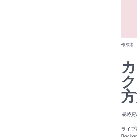
作成者
カ
ク
方
最終更新
ライブ
Bac