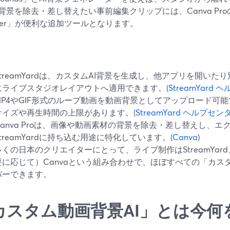
景を除去・差し替えたい事前編集クリップには、Canva Proの「Vid
over」が便利な追加ツールとなります。
StreamYardは、カスタムAI背景を生成し、他アプリを開い
にライブスタジオレイアウトへ適用できます。(
StreamYard
MP4やGIF形式のループ動画を動画背景としてアップロード可
サイズや再生時間の上限があります。(
StreamYard ヘルプセン
Canva Proは、画像や動画素材の背景を除去・差し替えし、
StreamYardに持ち込む用途に特化しています。(
Canva
)
多くの日本のクリエイターにとって、ライブ制作はStreamYa
要に応じて）Canvaという組み合わせで、ほぼすべての「カス
バーできます。
カスタム動画背景AI」とは今何