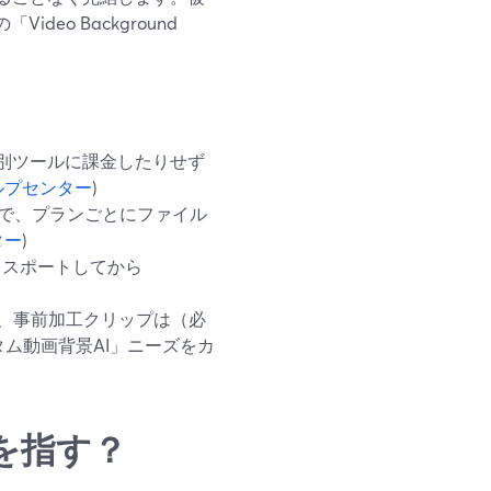
eo Background
たり別ツールに課金したりせず
 ヘルプセンター
)
能で、プランごとにファイル
ター
)
エクスポートしてから
rd、事前加工クリップは（必
タム動画背景AI」ニーズをカ
を指す？