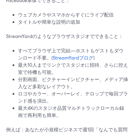
Facebook単体でできること：
ウェブカメラやスマホからすぐにライブ配信
タイトルや簡単な説明の追加
StreamYardのようなブラウザスタジオでできること：
すべてブラウザ上で完結—ホストもゲストもダウ
ンロード不要。(
StreamYardブログ
)
最大10人までリンクでスタジオに招待、さらに控え
室で待機も可能。
分割画面、ピクチャーインピクチャー、メディア挿
入など多彩なレイアウト。
ロゴやカラー、オーバーレイ、テロップで毎回ブラ
ンド感を演出。
最大4Kのスタジオ品質マルチトラックローカル録
画で再利用も簡単。
例えば：あなたが小規模ビジネスで週1回「なんでも質問