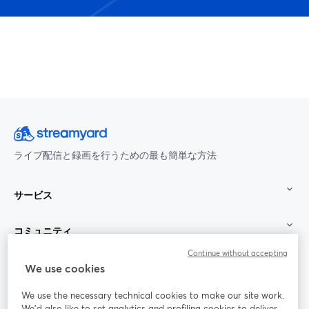
ライブ配信と録画を行うための最も簡単な方法
サービス
コミュニティ
Continue without accepting
StreamYard：
We use cookies
We use the necessary technical cookies to make our site work.
参加する
We'd also like to set analytics and profiling cookies to deliver