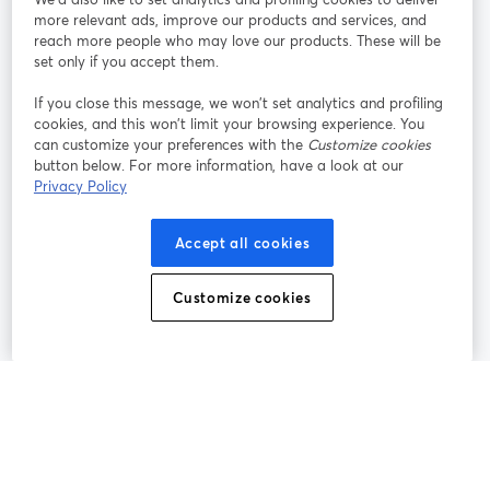
more relevant ads, improve our products and services, and
オン
X
reach more people who may love our products. These will be
Facebook
YouTube
ライ
(Twitter)
新しいタブで開く
新し
新しいタブで開く
set only if you accept them.
ンセ
ミナ
If you close this message, we won’t set analytics and profiling
ー
cookies, and this won’t limit your browsing experience. You
can customize your preferences with the
Customize cookies
Instagram
LinkedIn
新しいタブで開く
新しいタブで開く
button below. For more information, have a look at our
Privacy Policy
Accept all cookies
利用規約
プラットフォーム利用規約
新しいタブで開く
新しいタブで開く
Customize cookies
個人情報保護方針
クッキーポリシー
新しいタブで開く
新しいタブで開く
クッキーの設定
ヘルプセンター
日本語
新しいタブで開く
©
2026
Bending Spoons US Inc.