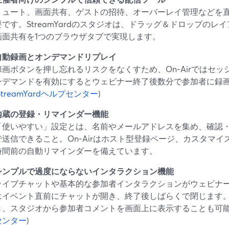
ミュート、画面共有、ゲストの招待、オーバーレイ管理などを
要です。StreamYardのスタジオは、ドラッグ＆ドロップの
画面共有を1つのブラウザタブで実現します。
自動録画とオンデマンドリプレイ
録画ボタンを押し忘れるリスクをなくすため、On‑Airではセ
ンデマンドを有効にするとウェビナー終了後数分で参加者に録
StreamYardヘルプセンター
)
内蔵の登録・リマインダー機能
「使いやすい」設定とは、名前やメールアドレスを集め、確認
で送信できること。On‑Airはホスト型登録ページ、カスタマイ
時間前の自動リマインダーを備えています。
シンプルで過度にならないインタラクション機能
ライブチャットや基本的な参加者インタラクションがウェビナーを
はイベント直前にチャットが開き、終了後しばらくで閉じます
き、スタジオから参加者コメントを画面上に表示することも可能
センター
)