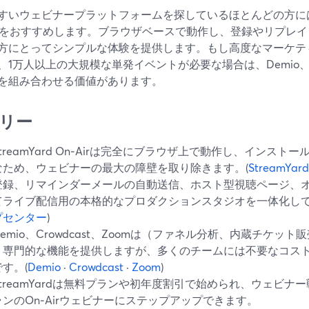
すいウェビナープラットフォームを探しているほとんどの方には、ま
Airをおすすめします。ブラウザベースで動作し、登録やリプレ
方にとってシンプルな体験を提供します。もし高度なマーケテ
、1万人以上の大規模な単発イベントが必要な場合は、Demio、Cro
を組み合わせる価値があります。
リー
StreamYard On‑Airは完全にブラウザ上で動作し、インス
なため、ウェビナーの最大の障壁を取り除きます。(
StreamY
登録、リマインダーメールの自動送信、ホスト型視聴ページ、
てライブ配信用の本格的なプロダクションスタジオを一体化して
プセンター
)
Demio、Crowdcast、Zoomは（ファネル分析、内蔵チケッ
り専門的な機能を提供しますが、多くのチームには不要なコス
です。(
Demio
·
Crowdcast
·
Zoom
)
StreamYardは無料プランや初年度割引で始められ、ウェビ
ランのOn‑Airウェビナーにステップアップできます。