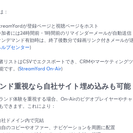
は：
StreamYardが登録ページと視聴ページをホスト
参加者には24時間前・1時間前のリマインダーメールが自動送信
オンデマンド有効時は、終了後数分で録画リンク付きメールが送
ヘルプセンター
)
者リストはCSVでエクスポートでき、CRMやマーケティング
能です。(
StreamYard On‑Air
)
ンド重視なら自社サイト埋め込みも可能
ランド体験を重視する場合、On‑Airのビデオプレイヤーやチ
もできます。これにより：
自社ドメイン内で完結
独自のコピーやオファー、ナビゲーションを周囲に配置