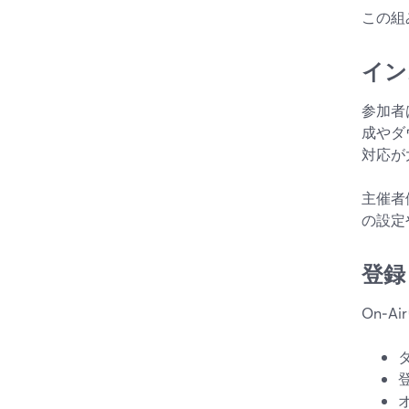
この組
イン
参加者
成やダ
対応が
主催者
の設定
登録
On‑