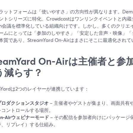
ラットフォームは「使いやすさ」の方向性が異なります。Dem
ントシリーズに特化、Crowdcastはワンリンクイベントと内蔵
om会議を標準化している組織向けです。しかし、多くのクリエ
ームにとっては「参加のしやすさ」「安定した音声・映像」「
質であり、StreamYard On‑Airはまさにそこに最適化され
reamYard On‑Airは主催者
う減らす？
eamYardは2つのレイヤーが連携しています：
プロダクションスタジオ
– 主催者やゲストが集まり、画面共有
をコントロールする場所。
On‑Airウェビナーモード
– その配信を参加者向けにパッケージ
ジ、リプレイ）する仕組み。