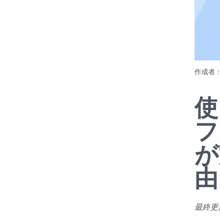
作成者
使
フ
が
由
最終更新