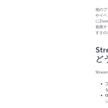
他のプ
やイベ
にZo
規模チ
すさの本
St
ど
Str