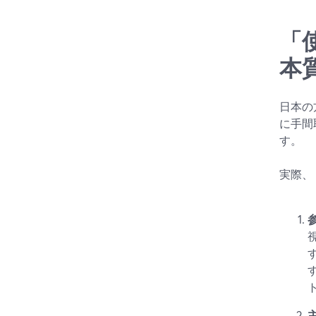
「
本
日本の
に手間
す。
実際、