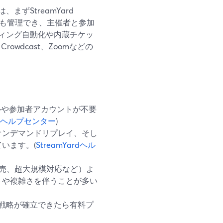
ずStreamYard
イも管理でき、主催者と参加
ィング自動化や内蔵チケッ
wdcast、Zoomなどの
トールや参加者アカウントが不要
ardヘルプセンター
)
オンデマンドリプレイ、そし
います。(
StreamYardヘル
ト販売、超大規模対応など）よ
トや複雑さを伴うことが多い
ナー戦略が確立できたら有料プ