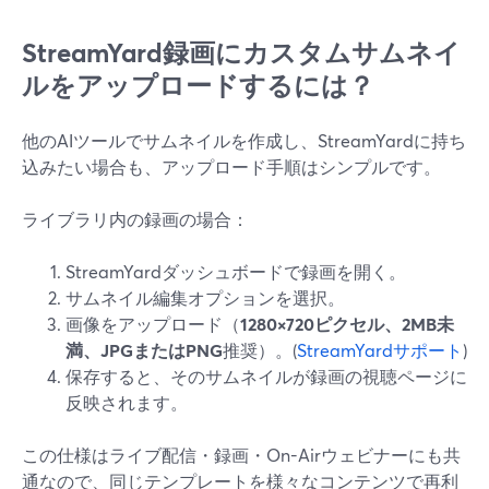
StreamYard録画にカスタムサムネイ
ルをアップロードするには？
他のAIツールでサムネイルを作成し、StreamYardに持ち
込みたい場合も、アップロード手順はシンプルです。
ライブラリ内の録画の場合：
StreamYardダッシュボードで録画を開く。
サムネイル編集オプションを選択。
画像をアップロード（
1280×720ピクセル、2MB未
満、JPGまたはPNG
推奨）。(
StreamYardサポート
)
保存すると、そのサムネイルが録画の視聴ページに
反映されます。
この仕様はライブ配信・録画・On-Airウェビナーにも共
通なので、同じテンプレートを様々なコンテンツで再利