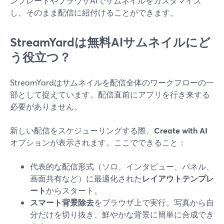
ンプレートやブラウザAIでサムネイルをカスタマイズ
し、そのまま配信に紐付けることができます。
StreamYardは無料AIサムネイルにど
う役立つ？
StreamYardはサムネイルを配信全体のワークフローの一
部として捉えています。配信直前にアプリを行き来する
必要がありません。
新しい配信をスケジューリングする際、
Create with AI
オプションが表示されます。ここでできること：
代表的な配信形式（ソロ、インタビュー、パネル、
画面共有など）に最適化された
レイアウトテンプレ
ート
からスタート。
スマート背景除去
をブラウザ上で実行。写真から自
分だけを切り抜き、鮮やかな背景に簡単に合成でき