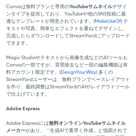
Canvaは無料プランと専用の
YouTubeサムネイル
デザイ
ンタイプを提供しており、YouTubeや他のSNS投稿に最
適なテンプレートが用意されています。(
MakeUseOf
) テ
キストや写真、簡単なエフェクトを重ねてデザインし、
完成したらダウンロードしてStreamYardにアップロード
できます。
Magic Studioやテキストから画像生成などのAIツールも
Canvaの一部ですが、背景除去など一部の編集機能は有
料アカウント限定です。(
DesignYourWay
) 多くの
StreamYardユーザーは、無料プランでベースレイアウト
を作り、最終調整はStreamYardのAIやレイアウトツール
で仕上げています。
Adobe Express
Adobe Expressには
無料オンラインYouTubeサムネイル
メーカー
があり、「生成AIで素早く作成」と強調されて