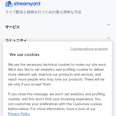
ライブ配信と録画を行うための最も簡単な方法
サービス
コミュニティ
Continue without accepting
StreamYard：
We use cookies
We use the necessary technical cookies to make our site work.
参加する
We'd also like to set analytics and profiling cookies to deliver
more relevant ads, improve our products and services, and
オン
X
reach more people who may love our products. These will be
Facebook
YouTube
ライ
(Twitter)
新しいタブで開く
新し
新しいタブで開く
set only if you accept them.
ンセ
ミナ
If you close this message, we won’t set analytics and profiling
ー
cookies, and this won’t limit your browsing experience. You
can customize your preferences with the
Customize cookies
Instagram
LinkedIn
新しいタブで開く
新しいタブで開く
button below. For more information, have a look at our
Privacy Policy