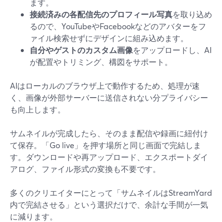
ます。
接続済みの各配信先のプロフィール写真
を取り込め
るので、YouTubeやFacebookなどのアバターをフ
ァイル検索せずにデザインに組み込めます。
自分やゲストのカスタム画像
をアップロードし、AI
が配置やトリミング、構図をサポート。
AIはローカルのブラウザ上で動作するため、処理が速
く、画像が外部サーバーに送信されない分プライバシー
も向上します。
サムネイルが完成したら、そのまま配信や録画に紐付け
て保存。「Go live」を押す場所と同じ画面で完結しま
す。ダウンロードや再アップロード、エクスポートダイ
アログ、ファイル形式の変換も不要です。
多くのクリエイターにとって「サムネイルはStreamYard
内で完結させる」という選択だけで、余計な手間が一気
に減ります。