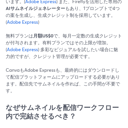
います。(
Adobe Express
) また、Fireflyを活用した専用の
AIサムネイルジェネレーター
もあり、1プロンプトで4つ
の案を生成し、生成クレジット制を採用しています。
(
Adobe Express
)
無料プランは
月額US$0
で、毎月一定数の生成クレジット
が付与されます。有料プランではその上限が増加。
(
Adobe Express
) 多彩なビジュアルを試したい場合に魅
力的ですが、クレジット管理が必要です。
CanvaもAdobe Expressも、最終的にはダウンロードし
て配信プラットフォームにアップロードする必要があり
ます。配信先でサムネイルを作れば、この手間が不要で
す。
なぜサムネイルを配信ワークフロー
内で完結させるべき？