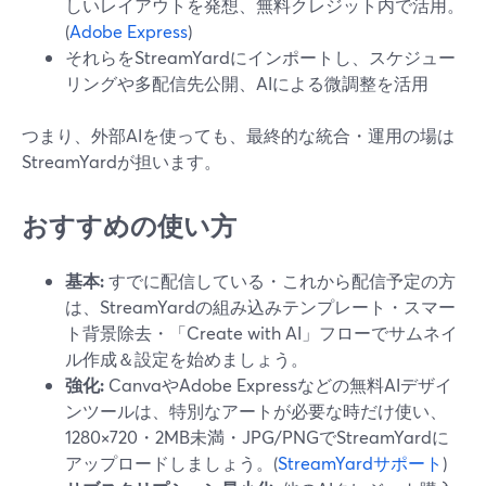
しいレイアウトを発想、無料クレジット内で活用。
(
Adobe Express
)
それらをStreamYardにインポートし、スケジュー
リングや多配信先公開、AIによる微調整を活用
つまり、外部AIを使っても、最終的な統合・運用の場は
StreamYardが担います。
おすすめの使い方
基本:
すでに配信している・これから配信予定の方
は、StreamYardの組み込みテンプレート・スマー
ト背景除去・「Create with AI」フローでサムネイ
ル作成＆設定を始めましょう。
強化:
CanvaやAdobe Expressなどの無料AIデザイ
ンツールは、特別なアートが必要な時だけ使い、
1280×720・2MB未満・JPG/PNGでStreamYardに
アップロードしましょう。(
StreamYardサポート
)