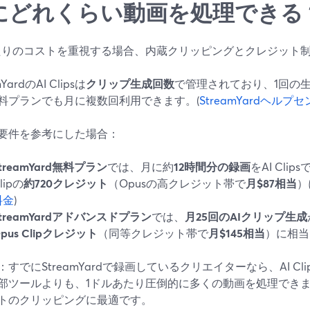
にどれくらい動画を処理できる
たりのコストを重視する場合、内蔵クリッピングとクレジット
mYardのAI Clipsは
クリップ生成回数
で管理されており、1回の
料プランでも月に複数回利用できます。(
StreamYardヘルプ
要件を参考にした場合：
treamYard無料プラン
では、月に約
12時間分の録画
をAI Cli
lipの
約720クレジット
（Opusの高クレジット帯で
月$87相当
）
料金
)
StreamYardアドバンスドプラン
では、
月25回のAIクリップ生成
pus Clipクレジット
（同等クレジット帯で
月$145相当
）に相当
：すでにStreamYardで録画しているクリエイターなら、AI C
部ツールよりも、1ドルあたり圧倒的に多くの動画を処理でき
トのクリッピングに最適です。