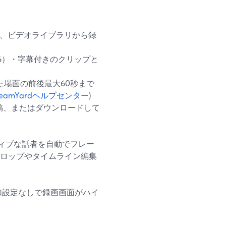
、ビデオライブラリから録
16）・字幕付きのクリップと
場面の前後最大60秒まで
reamYardヘルプセンター
)
稿、またはダウンロードして
ィブな話者を自動でフレー
クロップやタイムライン編集
追加設定なしで録画画面がハイ