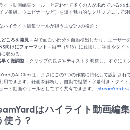
ライト動画編集ツール」と言われて多くの人が求めているのは
イブ番組、ウェビナーなど）を短く魅力的なクリップにしてSN
なハイライト編集ツールが担う主な3つの役割：
見どころを発見
– AIで面白い部分を自動検出したり、ユーザー
SNS向けにフォーマット
– 縦型（9:16）に変換し、字幕やタ
内に収める。
素早く微調整
– クリップの長さやテキストを調整し、すぐにエ
eamYardのAI Clipsは、まさにこの3つの作業に特化して設計
利用できます。録画を解析し、自動で縦型・字幕付き・タイト
ョート動画やリールとしてすぐ共有できます。(
StreamYar
treamYardはハイライト動画
う使う？