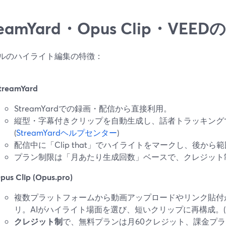
reamYard・Opus Clip・VE
ルのハイライト編集の特徴：
treamYard
StreamYardでの録画・配信から直接利用。
縦型・字幕付きクリップを自動生成し、話者トラッキング
(
StreamYardヘルプセンター
)
配信中に「Clip that」でハイライトをマークし、後か
プラン制限は「月あたり生成回数」ベースで、クレジット
pus Clip (Opus.pro)
複数プラットフォームから動画アップロードやリンク貼付
リ。AIがハイライト場面を選び、短いクリップに再構成。(
クレジット制
で、無料プランは月60クレジット、課金プ