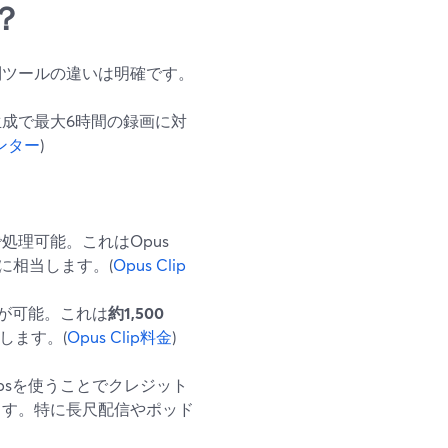
？
制ツールの違いは明確です。
生成で最大6時間の録画に対
センター
)
psで処理可能。これはOpus
に相当します。(
Opus Clip
が可能。これは
約1,500
します。(
Opus Clip料金
)
lipsを使うことでクレジット
ます。特に長尺配信やポッド