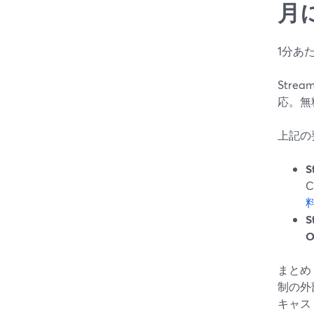
月
1分あ
Strea
応。無
上記の
S
C
O
まとめ
制の外
キャス