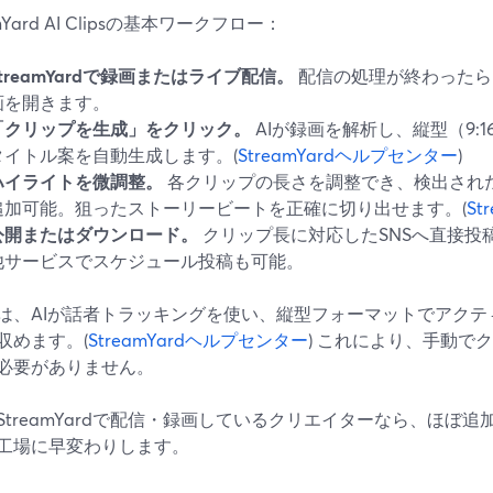
amYard AI Clipsの基本ワークフロー：
StreamYardで録画またはライブ配信。
配信の処理が終わったら
画を開きます。
「クリップを生成」をクリック。
AIが録画を解析し、縦型（9:
タイトル案を自動生成します。(
StreamYardヘルプセンター
)
ハイライトを微調整。
各クリップの長さを調整でき、検出された
追加可能。狙ったストーリービートを正確に切り出せます。(
St
公開またはダウンロード。
クリップ長に対応したSNSへ直接投
他サービスでスケジュール投稿も可能。
は、AIが話者トラッキングを使い、縦型フォーマットでアクテ
収めます。(
StreamYardヘルプセンター
) これにより、手動で
必要がありません。
StreamYardで配信・録画しているクリエイターなら、ほぼ
工場に早変わりします。