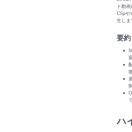
ト動画
Cli
生しま
要約
ハ