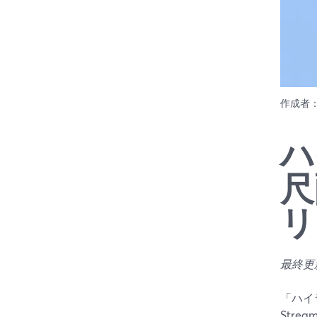
作成者
ハ
尺
リ
最終更新
「ハイ
Str