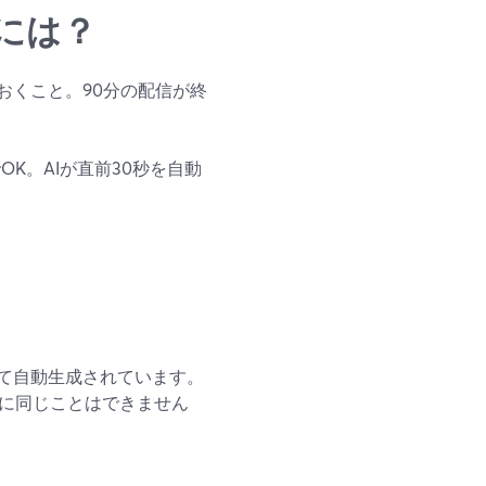
には？
おくこと。90分の配信が終
けでOK。AIが直前30秒を自動
て自動生成されています。
信中に同じことはできません