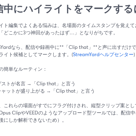
信中にハイライトをマークする
イト編集でよくある悩みは、名場面のタイムスタンプを覚えて
「どこかに3つ神回があったはず…」となりがちです。
amYardなら、配信や録画中に**「Clip that」**と声に出すだ
ライト候補としてマークします。(
StreamYardヘルプセンター
)
の簡単なルーティン：
ストが名言 →「Clip that」と言う
チャットが盛り上がる →「Clip that」と言う
、これらの場面がすでにフラグ付けされ、縦型クリップ案とし
Opus ClipやVEEDのようなアップロード型ツールでは、配
後にしか解析できないため）。