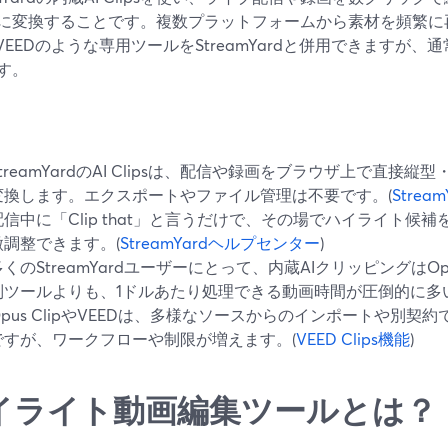
に変換することです。複数プラットフォームから素材を頻繁に再
pやVEEDのような専用ツールをStreamYardと併用できますが
す。
StreamYardのAI Clipsは、配信や録画をブラウザ上で直接
変換します。エクスポートやファイル管理は不要です。(
Stre
配信中に「Clip that」と言うだけで、その場でハイライト候
微調整できます。(
StreamYardヘルプセンター
)
多くのStreamYardユーザーにとって、内蔵AIクリッピングはOp
制ツールよりも、1ドルあたり処理できる動画時間が圧倒的に多
Opus ClipやVEEDは、多様なソースからのインポートや別
ですが、ワークフローや制限が増えます。(
VEED Clips機能
)
イライト動画編集ツールとは？