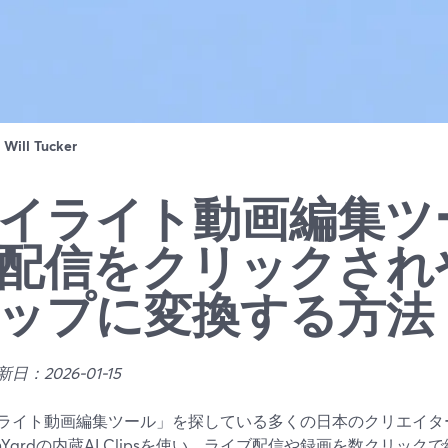
：
Will Tucker
イライト動画編集ツ
配信をクリックされ
ップに変換する方法
日：2026-01-15
ライト動画編集ツール」を探している多くの日本のクリエイタ
eamYardの内蔵AI Clipsを使い、ライブ配信や録画を数クリ