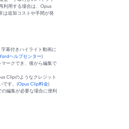
利用する場合は、Opus
、通常は追加コストや手間が発
縦型・字幕付きハイライト動画に
amYardヘルプセンター
)
補をマークでき、後から編集で
us Clipのようなクレジット
いです。(
Opus Clip料金
)
契約での編集が必要な場合に便利