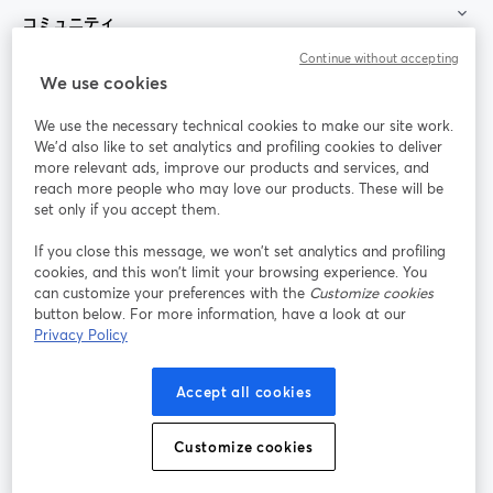
コミュニティ
Continue without accepting
StreamYard：
We use cookies
We use the necessary technical cookies to make our site work.
参加する
We'd also like to set analytics and profiling cookies to deliver
more relevant ads, improve our products and services, and
オン
X
reach more people who may love our products. These will be
Facebook
YouTube
ライ
(Twitter)
新しいタブで開く
新し
新しいタブで開く
set only if you accept them.
ンセ
ミナ
If you close this message, we won’t set analytics and profiling
ー
cookies, and this won’t limit your browsing experience. You
can customize your preferences with the
Customize cookies
Instagram
LinkedIn
新しいタブで開く
新しいタブで開く
button below. For more information, have a look at our
Privacy Policy
Accept all cookies
利用規約
プラットフォーム利用規約
新しいタブで開く
新しいタブで開く
Customize cookies
個人情報保護方針
クッキーポリシー
新しいタブで開く
新しいタブで開く