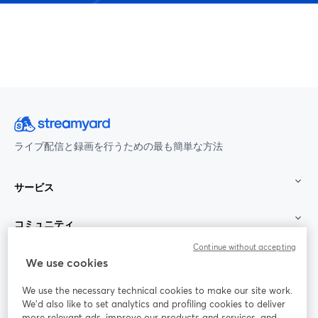
ライブ配信と録画を行うための最も簡単な方法
サービス
コミュニティ
Continue without accepting
StreamYard：
We use cookies
We use the necessary technical cookies to make our site work.
参加する
We'd also like to set analytics and profiling cookies to deliver
more relevant ads, improve our products and services, and