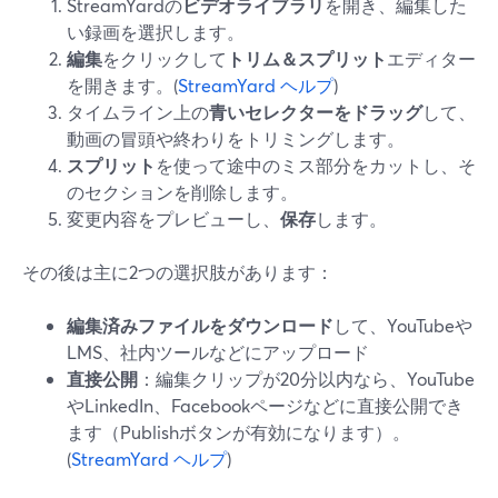
StreamYardの
ビデオライブラリ
を開き、編集した
い録画を選択します。
編集
をクリックして
トリム＆スプリット
エディター
を開きます。(
StreamYard ヘルプ
)
タイムライン上の
青いセレクターをドラッグ
して、
動画の冒頭や終わりをトリミングします。
スプリット
を使って途中のミス部分をカットし、そ
のセクションを削除します。
変更内容をプレビューし、
保存
します。
その後は主に2つの選択肢があります：
編集済みファイルをダウンロード
して、YouTubeや
LMS、社内ツールなどにアップロード
直接公開
：編集クリップが20分以内なら、YouTube
やLinkedIn、Facebookページなどに直接公開でき
ます（Publishボタンが有効になります）。
(
StreamYard ヘルプ
)