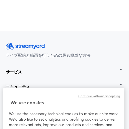
ライブ配信と録画を行うための最も簡単な方法
サービス
コミュニティ
Continue without accepting
StreamYard：
We use cookies
We use the necessary technical cookies to make our site work.
参加する
We'd also like to set analytics and profiling cookies to deliver
more relevant ads, improve our products and services, and
オン
X