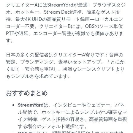
クリエイターAにはStreamYardが最適：ブラウザスタジ
オ、ホットキー、Stream Deck連携、簡単なゲスト招
待、最大4K UHDの高品質リモート録画—ローカルエン
コーダー不要。クリエイターBには、OBSのソース単位
PTTや遅延、エンコーダー調整が複雑でも価値がありま
す。
日本の多くの配信者はクリエイターA寄りです：音声の
安定、ブランディング、素早いセットアップ、「とにか
く動く」安心感を重視し、複雑なシーンスクリプトより
もシンプルさを求めています。
おすすめまとめ
StreamYard
は、インタビューやウェビナー、パネ
ル配信で、ホットキーによるシンプルかつ確実なマ
イク制御、ゲスト招待の容易さ、高品質録画を重視
する場合のデフォルト選択です。