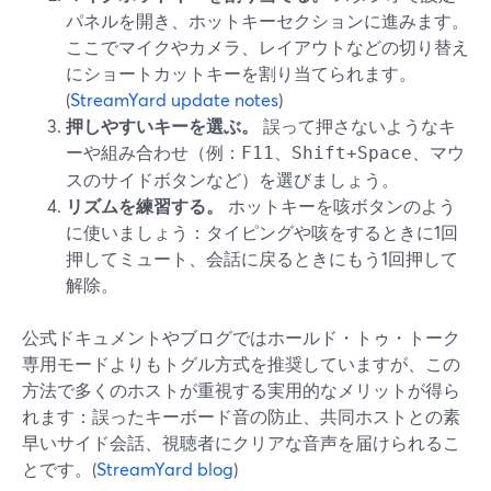
パネルを開き、ホットキーセクションに進みます。
ここでマイクやカメラ、レイアウトなどの切り替え
にショートカットキーを割り当てられます。
(
StreamYard update notes
)
押しやすいキーを選ぶ。
誤って押さないようなキ
ーや組み合わせ（例：
、
、マウ
F11
Shift+Space
スのサイドボタンなど）を選びましょう。
リズムを練習する。
ホットキーを咳ボタンのよう
に使いましょう：タイピングや咳をするときに1回
押してミュート、会話に戻るときにもう1回押して
解除。
公式ドキュメントやブログではホールド・トゥ・トーク
専用モードよりもトグル方式を推奨していますが、この
方法で多くのホストが重視する実用的なメリットが得ら
れます：誤ったキーボード音の防止、共同ホストとの素
早いサイド会話、視聴者にクリアな音声を届けられるこ
とです。(
StreamYard blog
)