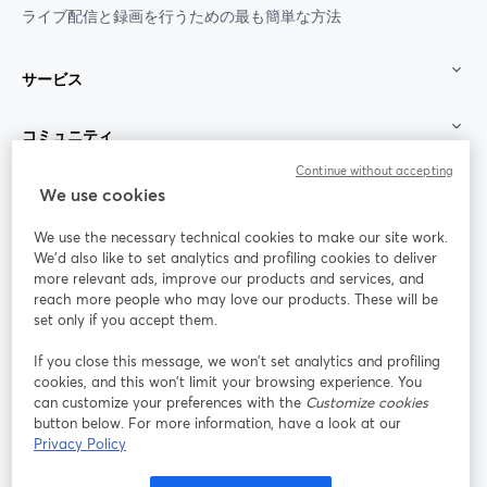
ライブ配信と録画を行うための最も簡単な方法
サービス
コミュニティ
Continue without accepting
StreamYard：
We use cookies
We use the necessary technical cookies to make our site work.
参加する
We'd also like to set analytics and profiling cookies to deliver
more relevant ads, improve our products and services, and
オン
X
reach more people who may love our products. These will be
Facebook
YouTube
ライ
(Twitter)
新しいタブで開く
新し
新しいタブで開く
set only if you accept them.
ンセ
ミナ
If you close this message, we won’t set analytics and profiling
ー
cookies, and this won’t limit your browsing experience. You
can customize your preferences with the
Customize cookies
Instagram
LinkedIn
新しいタブで開く
新しいタブで開く
button below. For more information, have a look at our
Privacy Policy