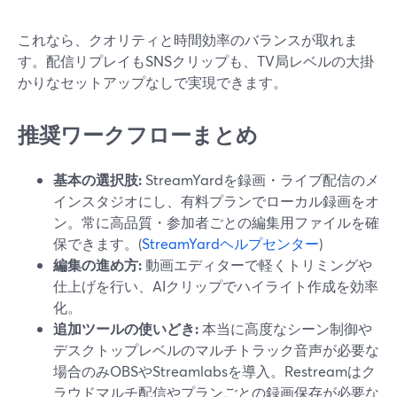
これなら、クオリティと時間効率のバランスが取れま
す。配信リプレイもSNSクリップも、TV局レベルの大掛
かりなセットアップなしで実現できます。
推奨ワークフローまとめ
基本の選択肢:
StreamYardを録画・ライブ配信のメ
インスタジオにし、有料プランでローカル録画をオ
ン。常に高品質・参加者ごとの編集用ファイルを確
保できます。(
StreamYardヘルプセンター
)
編集の進め方:
動画エディターで軽くトリミングや
仕上げを行い、AIクリップでハイライト作成を効率
化。
追加ツールの使いどき:
本当に高度なシーン制御や
デスクトップレベルのマルチトラック音声が必要な
場合のみOBSやStreamlabsを導入。Restreamはク
ラウドマルチ配信やプランごとの録画保存が必要な