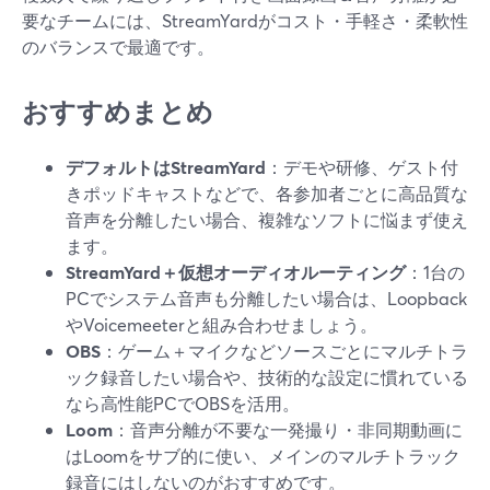
要なチームには、StreamYardがコスト・手軽さ・柔軟性
のバランスで最適です。
おすすめまとめ
デフォルトはStreamYard
：デモや研修、ゲスト付
きポッドキャストなどで、各参加者ごとに高品質な
音声を分離したい場合、複雑なソフトに悩まず使え
ます。
StreamYard＋仮想オーディオルーティング
：1台の
PCでシステム音声も分離したい場合は、Loopback
やVoicemeeterと組み合わせましょう。
OBS
：ゲーム＋マイクなどソースごとにマルチトラ
ック録音したい場合や、技術的な設定に慣れている
なら高性能PCでOBSを活用。
Loom
：音声分離が不要な一発撮り・非同期動画に
はLoomをサブ的に使い、メインのマルチトラック
録音にはしないのがおすすめです。