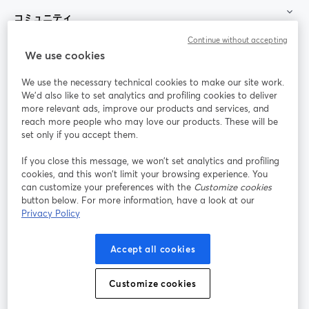
コミュニティ
Continue without accepting
StreamYard：
We use cookies
We use the necessary technical cookies to make our site work.
参加する
We'd also like to set analytics and profiling cookies to deliver
more relevant ads, improve our products and services, and
オン
X
reach more people who may love our products. These will be
Facebook
YouTube
ライ
(Twitter)
新しいタブで開く
新し
新しいタブで開く
set only if you accept them.
ンセ
ミナ
If you close this message, we won’t set analytics and profiling
ー
cookies, and this won’t limit your browsing experience. You
can customize your preferences with the
Customize cookies
Instagram
LinkedIn
新しいタブで開く
新しいタブで開く
button below. For more information, have a look at our
Privacy Policy
Accept all cookies
利用規約
プラットフォーム利用規約
新しいタブで開く
新しいタブで開く
Customize cookies
個人情報保護方針
クッキーポリシー
新しいタブで開く
新しいタブで開く