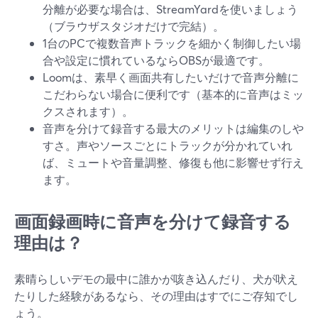
分離が必要な場合は、StreamYardを使いましょう
（ブラウザスタジオだけで完結）。
1台のPCで複数音声トラックを細かく制御したい場
合や設定に慣れているならOBSが最適です。
Loomは、素早く画面共有したいだけで音声分離に
こだわらない場合に便利です（基本的に音声はミッ
クスされます）。
音声を分けて録音する最大のメリットは編集のしや
すさ。声やソースごとにトラックが分かれていれ
ば、ミュートや音量調整、修復も他に影響せず行え
ます。
画面録画時に音声を分けて録音する
理由は？
素晴らしいデモの最中に誰かが咳き込んだり、犬が吠え
たりした経験があるなら、その理由はすでにご存知でし
ょう。