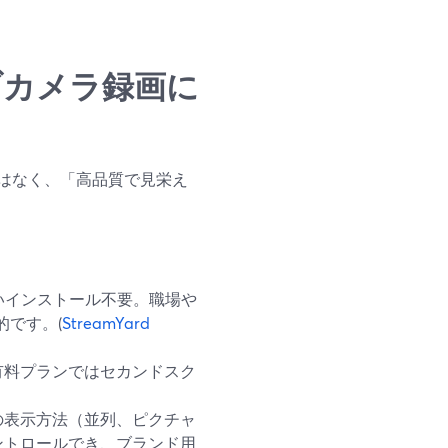
ブカメラ録画に
はなく、「高品質で見栄え
重いインストール不要。職場や
的です。(
StreamYard
有料プランではセカンドスク
の表示方法（並列、ピクチャ
ントロールでき、ブランド用