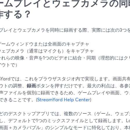
ームプレイとウェブカメラの同
作する？
プレイとウェブカメラを同時に録画する際、実際には次の3つ
ゲームウィンドウまたは全画面のキャプチャ
ウェブカメラ（通常はマイクも）をキャプチャ
それらの映像・音声を1つのビデオに結合・同期（理想的にはク
アウトで）
eamYardでは、これをブラウザスタジオ内で実現します。画面
ウトの調整、
録画
ボタンを押すだけです。最大の利点は、各参
声ファイルを個別に録画できるため、ゲームプレイや画面、ウ
できることです。(
StreamYard Help Center
)
などのデスクトップアプリでは、複数のソース（ゲーム、ウェ
し、デフォルトで1つのミックスファイルとして録画します。L
画面＋カメラバブル」のシンプルなモードに特化しており、本