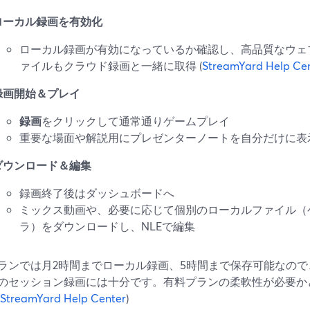
ローカル録画を有効化
ローカル録画が有効になっているか確認し、高品質なウェ
ァイルもクラウド録画と一緒に取得 (
StreamYard Help Ce
録画開始＆プレイ
録画
をクリックして通常通りゲームプレイ
重要な場面や解説用にプレゼンターノートを自分だけに表
ダウンロード＆編集
録画終了後はダッシュボードへ
ミックス動画や、必要に応じて個別のローカルファイル（
ラ）をダウンロードし、NLEで編集
ランでは月2時間までローカル録画、5時間まで保存可能なの
のセッション録画には十分です。有料プランの柔軟性が必要か
StreamYard Help Center
)