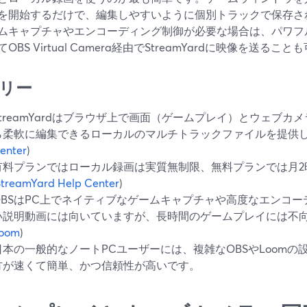
を開始するだけで、編集しやすいように個別トラックで保存さ
ムキャプチャやエンコーディング制御が必要な場合は、パワフル
OBS Virtual Camera経由でStreamYardに映像を送るこ
リー
StreamYardはブラウザ上で画面（ゲームプレイ）とウェブ
ら柔軟に編集できるローカルのマルチトラックファイルを提供し
enter
)
有料プランではローカル録画は実質無制限、無料プランでは月2
StreamYard Help Center
)
OBSはPC上でネイティブなゲームキャプチャや高度なエンコー
い説明動画には向いていますが、長時間のゲームプレイには不向
oom
)
日本の一般的なノートPCユーザーには、複雑なOBSやLoomの設定よ
方が速くて簡単、かつ信頼性が高いです。