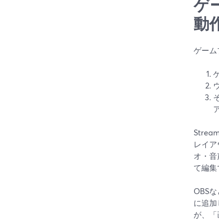
ゲ
動
ゲーム
Str
レイア
オ・音
て編集
OBS
に追加
が、「