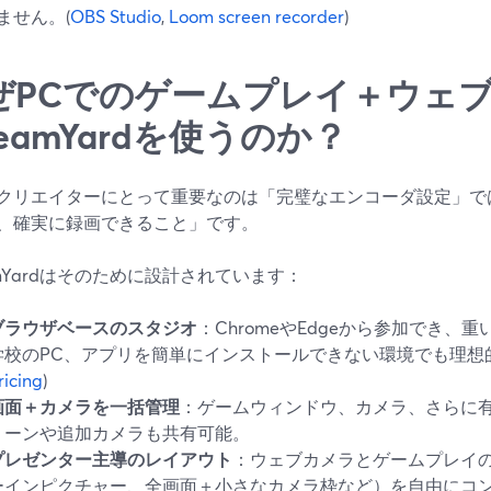
ません。(
OBS Studio
,
Loom screen recorder
)
ぜPCでのゲームプレイ＋ウェ
reamYardを使うのか？
クリエイターにとって重要なのは「完璧なエンコーダ設定」で
、確実に録画できること」です。
eamYardはそのために設計されています：
ブラウザベースのスタジオ
：ChromeやEdgeから参加でき、
学校のPC、アプリを簡単にインストールできない環境でも理想
ricing
)
画面＋カメラを一括管理
：ゲームウィンドウ、カメラ、さらに
リーンや追加カメラも共有可能。
プレゼンター主導のレイアウト
：ウェブカメラとゲームプレイ
ーインピクチャー、全画面＋小さなカメラ枠など）を自由にコ