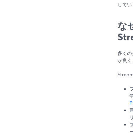
してい
な
St
多くの
が良く
Str
P