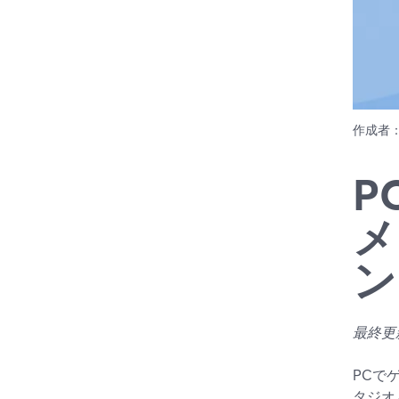
作成者
P
メ
ン
最終更新日
PCで
タジオ