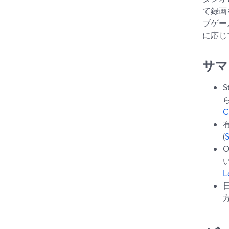
て録画
ブゲー
に応じて
サマ
C
(
L