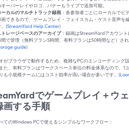
のオーバーレイやロゴ、バナーもライブで追加可能。
ローカルのマルチトラック録画
：各参加者ごとにローカルでビ
録画できるので、ゲームプレイ・フェイスカム・ゲスト音声を
。(
StreamYard Help Center
)
ストレージベースのアーカイブ
：録画はStreamYardアカウ
時間で管理（無料プラン5時間、有料プランは50時間など）され
torage guide
)
オがブラウザで動作するため、複雑なPCのエンコーディング
また、有料プランはワークスペース単位の料金体系なので、1
りも小規模チームにはコスト効率が高い場合が多いです。(
Loom
treamYardでゲームプレイ＋
録画する手順
べてのWindows PCで使えるシンプルなワークフロー：