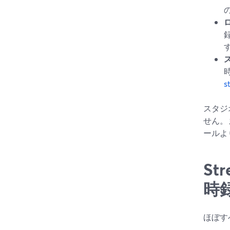
す
s
スタジ
せん。
ールよ
S
時
ほぼす