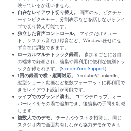
映っているか迷いません。
自在なレイアウト切り替え。
画面のみ、ピクチャ
ーインピクチャー、分割表示などを話しながらライ
ブで切り替え可能です。
独立した音声コントロール。
マイクだけミュー
ト、システム音だけ録音など、Windows任せにせ
ず自在に調整できます。
ローカルマルチトラック録画。
参加者ごとに各自
の端末で録画され、編集や再利用に便利な個別トラ
ックが得られます。(
StreamYard Support
)
1回の録画で横・縦両対応。
YouTubeやLinkedIn、
縦型ショート動画など複数フォーマットに再利用で
きるレイアウト設計が可能です。
ライブでのブランド演出。
ロゴやテロップ、オー
バーレイをその場で追加でき、後編集の手間を削減
します。
複数人でのデモ。
チームやゲストを招待し、同じ
スタジオ内で画面共有しながら協力デモができま