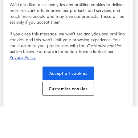
参加する
We'd also like to set analytics and profiling cookies to deliver
more relevant ads, improve our products and services, and
オン
X
reach more people who may love our products. These will be
Facebook
YouTube
ライ
(Twitter)
新しいタブで開く
新し
新しいタブで開く
set only if you accept them.
ンセ
ミナ
If you close this message, we won’t set analytics and profiling
ー
cookies, and this won’t limit your browsing experience. You
can customize your preferences with the
Customize cookies
Instagram
LinkedIn
新しいタブで開く
新しいタブで開く
button below. For more information, have a look at our
Privacy Policy
Accept all cookies
利用規約
プラットフォーム利用規約
新しいタブで開く
新しいタブで開く
Customize cookies
個人情報保護方針
クッキーポリシー
新しいタブで開く
新しいタブで開く
クッキーの設定
ヘルプセンター
日本語
新しいタブで開く
©
2026
Bending Spoons US Inc.