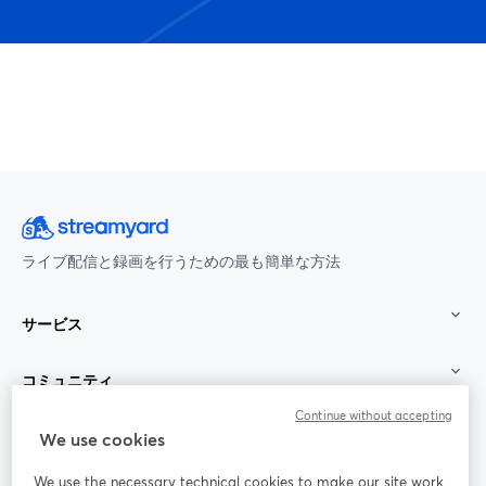
ライブ配信と録画を行うための最も簡単な方法
サービス
コミュニティ
Continue without accepting
StreamYard：
We use cookies
We use the necessary technical cookies to make our site work.