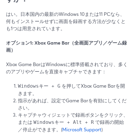
はい。日本国内の最新のWindows 10または11 PCなら、
何もインストールせずに画面を録画する方法が少なくと
も1つは用意されています。
オプション1: Xbox Game Bar（全画面アプリ／ゲーム録
画）
Xbox Game BarはWindowsに標準搭載されており、多く
のアプリやゲームを直接キャプチャできます：
を押してXbox Game Barを開
Windowsキー + G
きます。
指示があれば、設定でGame Barを有効にしてくだ
さい。
キャプチャウィジェットで録画ボタンをクリック、
または
で録画の開始
Windowsキー + Alt + R
／停止ができます。(
Microsoft Support
)