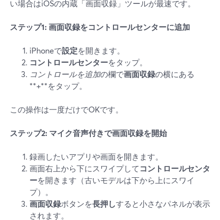
い場合はiOSの内蔵「画面収録」ツールが最速です。
ステップ1: 画面収録をコントロールセンターに追加
iPhoneで
設定
を開きます。
コントロールセンター
をタップ。
コントロールを追加
の欄で
画面収録
の横にある
**+**をタップ。
この操作は一度だけでOKです。
ステップ2: マイク音声付きで画面収録を開始
録画したいアプリや画面を開きます。
画面右上から下にスワイプして
コントロールセンタ
ー
を開きます（古いモデルは下から上にスワイ
プ）。
画面収録
ボタンを
長押し
すると小さなパネルが表示
されます。