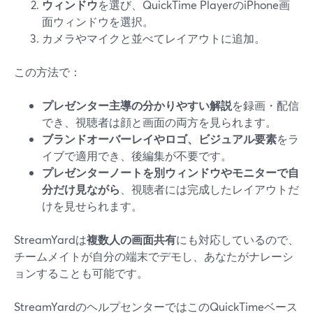
ウィンドウ
を選び、QuickTime PlayerのiPhone画
面ウィンドウを選択。
カメラやマイクと並べてレイアウトに追加。
この方法で：
プレゼンター主導の分かりやすい解説
を録画・配信
でき、視聴者は顔と画面の両方を見られます。
ブランドオーバーレイやロゴ、ビジュアル要素
をラ
イブで適用でき、後編集が不要です。
プレゼンターノートを別ウィンドウやモニターで自
分だけ見ながら
、視聴者には完成したレイアウトだ
けを見せられます。
StreamYardは
複数人の画面共有
にも対応しているので、
チームメイトが自分の端末でデモし、あなたがナレーシ
ョンすることも可能です。
StreamYardのヘルプセンターではこのQuickTimeベース