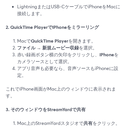
LightningまたはUSB‑CケーブルでiPhoneをMacに
接続します。
2. QuickTime PlayerでiPhoneをミラーリング
Macで
QuickTime Player
を開きます。
ファイル → 新規ムービー収録
を選択。
赤い録画ボタン横の矢印をクリックし、
iPhone
を
カメラソースとして選択。
アプリ音声も必要なら、音声ソースもiPhoneに設
定。
これでiPhone画面がMac上のウィンドウに表示されま
す。
3. そのウィンドウをStreamYardで共有
Mac上のStreamYardスタジオで
共有
をクリック。