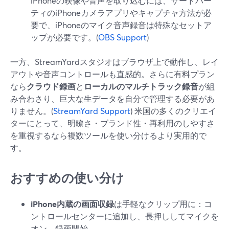
iPhoneの映像や音声を取り込むには、サードパー
ティのiPhoneカメラアプリやキャプチャ方法が必
要で、iPhoneのマイク音声録音は特殊なセットア
ップが必要です。(
OBS Support
)
一方、StreamYardスタジオはブラウザ上で動作し、レイ
アウトや音声コントロールも直感的。さらに有料プラン
なら
クラウド録画
と
ローカルのマルチトラック録音
が組
み合わさり、巨大な生データを自分で管理する必要があ
りません。(
StreamYard Support
) 米国の多くのクリエイ
ターにとって、明瞭さ・ブランド性・再利用のしやすさ
を重視するなら複数ツールを使い分けるより実用的で
す。
おすすめの使い分け
iPhone内蔵の画面収録
は手軽なクリップ用に：コ
ントロールセンターに追加し、長押ししてマイクを
オン、録画開始。