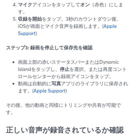
マイク
アイコンをタップして
オン
（赤色）にしま
す。
収録を開始
をタップ。3秒のカウントダウン後、
iOSが画面とマイク音声を録画します。(
Apple
Support
)
ステップ3: 録画を停止して保存先を確認
画面上部の赤いステータスバーまたはDynamic
Islandをタップし、
停止
を選択、または再度コント
ロールセンターから録画アイコンをタップ。
動画は自動的に
写真
アプリのライブラリに保存され
ます。(
Apple Support
)
その後、他の動画と同様にトリミングや共有が可能で
す。
正しい音声が録音されているか確認