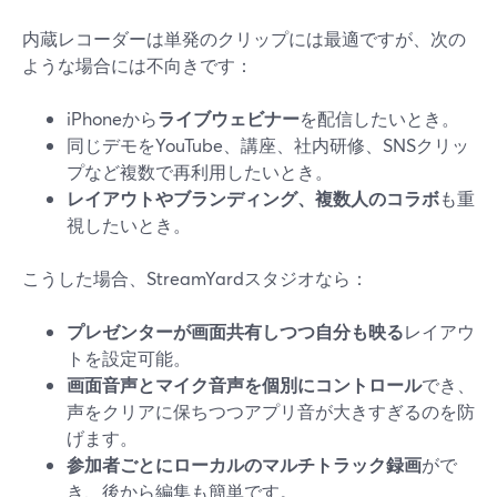
内蔵レコーダーは単発のクリップには最適ですが、次の
ような場合には不向きです：
iPhoneから
ライブウェビナー
を配信したいとき。
同じデモをYouTube、講座、社内研修、SNSクリッ
プなど複数で再利用したいとき。
レイアウトやブランディング、複数人のコラボ
も重
視したいとき。
こうした場合、StreamYardスタジオなら：
プレゼンターが画面共有しつつ自分も映る
レイアウ
トを設定可能。
画面音声とマイク音声を個別にコントロール
でき、
声をクリアに保ちつつアプリ音が大きすぎるのを防
げます。
参加者ごとにローカルのマルチトラック録画
がで
き、後から編集も簡単です。