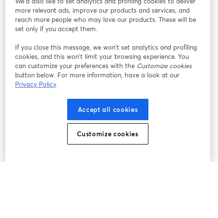
We'd also like to set analytics and profiling cookies to deliver
more relevant ads, improve our products and services, and
オン
X
reach more people who may love our products. These will be
Facebook
YouTube
ライ
(Twitter)
新しいタブで開く
新し
新しいタブで開く
set only if you accept them.
ンセ
ミナ
If you close this message, we won’t set analytics and profiling
ー
cookies, and this won’t limit your browsing experience. You
can customize your preferences with the
Customize cookies
Instagram
LinkedIn
新しいタブで開く
新しいタブで開く
button below. For more information, have a look at our
Privacy Policy
Accept all cookies
利用規約
プラットフォーム利用規約
新しいタブで開く
新しいタブで開く
Customize cookies
個人情報保護方針
クッキーポリシー
新しいタブで開く
新しいタブで開く
クッキーの設定
ヘルプセンター
日本語
新しいタブで開く
©
2026
Bending Spoons US Inc.