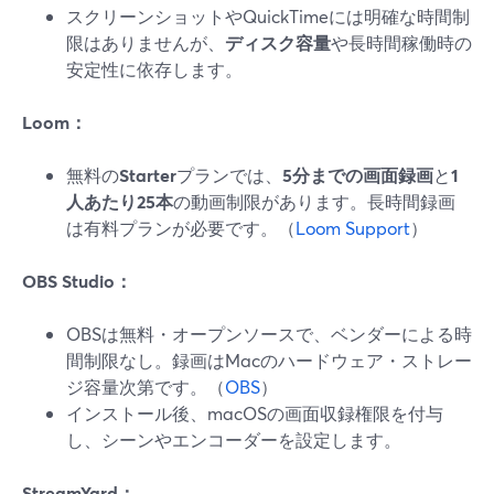
スクリーンショットやQuickTimeには明確な時間制
限はありませんが、
ディスク容量
や長時間稼働時の
安定性に依存します。
Loom：
無料の
Starter
プランでは、
5分までの画面録画
と
1
人あたり25本
の動画制限があります。長時間録画
は有料プランが必要です。（
Loom Support
）
OBS Studio：
OBSは無料・オープンソースで、ベンダーによる時
間制限なし。録画はMacのハードウェア・ストレー
ジ容量次第です。（
OBS
）
インストール後、macOSの画面収録権限を付与
し、シーンやエンコーダーを設定します。
StreamYard：