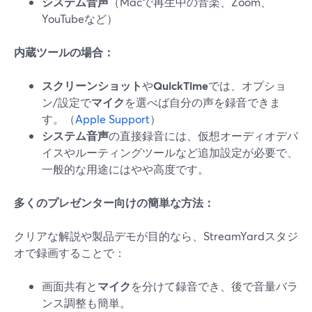
システム音声
（Macで再生中の音楽、Zoom、
YouTubeなど）
内蔵ツールの場合：
スクリーンショット
や
QuickTime
では、オプショ
ン/設定で
マイク
を選べば自分の声を録音できま
す。（
Apple Support
）
システム音声
の直接録音には、仮想オーディオデバ
イスやルーティングツールなど追加設定が必要で、
一般的な用途にはやや高度です。
多くのプレゼンター向けの簡単な方法：
クリアな解説や製品デモが目的なら、StreamYardスタジ
オで録画することで：
画面共有と
マイク
を分けて録音でき、後で音量バラ
ンス調整も簡単。