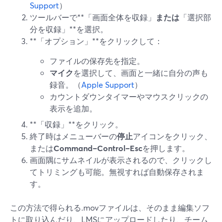
Support
）
ツールバーで**「画面全体を収録」
または
「選択部
分を収録」**を選択。
**「オプション」**をクリックして：
ファイルの保存先を指定。
マイク
を選択して、画面と一緒に自分の声も
録音。（
Apple Support
）
カウントダウンタイマーやマウスクリックの
表示を追加。
**「収録」**をクリック。
終了時はメニューバーの
停止
アイコンをクリック、
または
Command–Control–Esc
を押します。
画面隅にサムネイルが表示されるので、クリックし
てトリミングも可能。無視すれば自動保存されま
す。
この方法で得られる.movファイルは、そのまま編集ソフ
トに取り込んだり、LMSにアップロードしたり、チーム