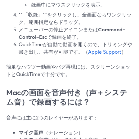
録画中にマウスクリックを表示。
**「収録」**をクリックし、全画面ならワンクリッ
ク、範囲指定ならドラッグ。
メニューバーの停止アイコンまたは
Command–
Control–Esc
で録画を終了。
QuickTimeが自動で動画を開くので、トリミングや
書き出し、共有が可能です。（
Apple Support
）
簡単なハウツー動画やバグ再現には、スクリーンショッ
トとQuickTimeで十分です。
Macの画面を
音声付き
（声＋システ
ム音）で録画するには？
音声には主に2つのレイヤーがあります：
マイク音声
（ナレーション）