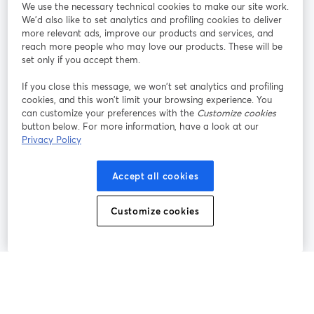
We use the necessary technical cookies to make our site work.
参加する
We'd also like to set analytics and profiling cookies to deliver
more relevant ads, improve our products and services, and
オン
X
reach more people who may love our products. These will be
Facebook
YouTube
ライ
(Twitter)
新しいタブで開く
新し
新しいタブで開く
set only if you accept them.
ンセ
ミナ
If you close this message, we won’t set analytics and profiling
ー
cookies, and this won’t limit your browsing experience. You
can customize your preferences with the
Customize cookies
Instagram
LinkedIn
新しいタブで開く
新しいタブで開く
button below. For more information, have a look at our
Privacy Policy
Accept all cookies
利用規約
プラットフォーム利用規約
新しいタブで開く
新しいタブで開く
Customize cookies
個人情報保護方針
クッキーポリシー
新しいタブで開く
新しいタブで開く
クッキーの設定
ヘルプセンター
日本語
新しいタブで開く
©
2026
Bending Spoons US Inc.