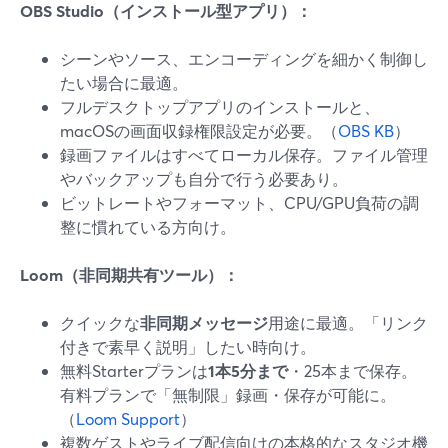
OBS Studio（インストール型アプリ）：
シーンやソース、エンコーディングを細かく制御し
たい場合に最適。
フルデスクトップアプリのインストールと、
macOSの画面収録権限設定が必要。（
OBS KB
）
録画ファイルはすべてローカル保存。ファイル管理
やバックアップも自分で行う必要あり。
ビットレートやフォーマット、CPU/GPU負荷の調
整に慣れている方向け。
Loom（非同期共有ツール）：
クイックな
非同期メッセージ
用途に最適。「リンク
付きで素早く説明」したい時向け。
無料Starterプランは
1本5分まで
・25本まで保存。
有料プランで「無制限」録画・保存が可能に。
（
Loom Support
）
複数ゲストやライブ配信向けの本格的なスタジオ機