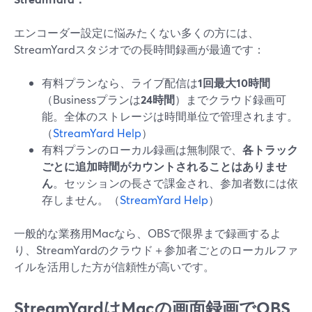
エンコーダー設定に悩みたくない多くの方には、
StreamYardスタジオでの長時間録画が最適です：
有料プランなら、ライブ配信は
1回最大10時間
（Businessプランは
24時間
）までクラウド録画可
能。全体のストレージは時間単位で管理されます。
（
StreamYard Help
）
有料プランのローカル録画は無制限で、
各トラック
ごとに追加時間がカウントされることはありませ
ん
。セッションの長さで課金され、参加者数には依
存しません。（
StreamYard Help
）
一般的な業務用Macなら、OBSで限界まで録画するよ
り、StreamYardのクラウド＋参加者ごとのローカルファ
イルを活用した方が信頼性が高いです。
StreamYardはMacの画面録画でOBS