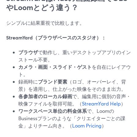
やLoomとどう違う？
シンプルに結果重視で比較します。
StreamYard（ブラウザベースのスタジオ）：
ブラウザ
で動作し、重いデスクトップアプリのイン
ストール不要。
カメラ・画面・スライド・ゲスト
を自在にレイアウ
ト。
録画時に
ブランド要素
（ロゴ、オーバーレイ、背
景）を適用し、仕上がった映像をそのまま出力。
各参加者のローカル録画
で、編集用に個別の音声・
映像ファイルを取得可能。（
StreamYard Help
）
ワークスペース単位の料金体系
で、Loomの
Businessプランのような「クリエイターごとの課
金」よりチーム向き。（
Loom Pricing
）