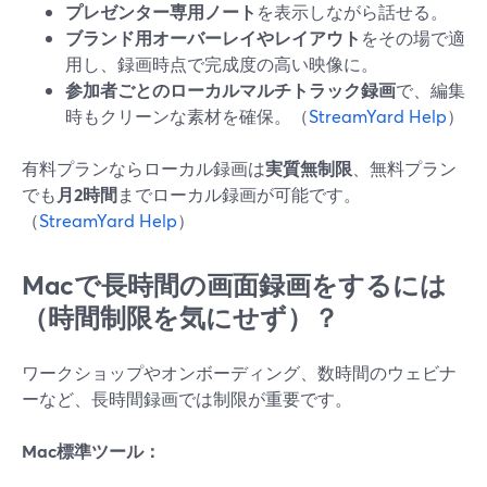
プレゼンター専用ノート
を表示しながら話せる。
ブランド用オーバーレイやレイアウト
をその場で適
用し、録画時点で完成度の高い映像に。
参加者ごとのローカルマルチトラック録画
で、編集
時もクリーンな素材を確保。（
StreamYard Help
）
有料プランならローカル録画は
実質無制限
、無料プラン
でも
月2時間
までローカル録画が可能です。
（
StreamYard Help
）
Macで長時間の画面録画をするには
（時間制限を気にせず）？
ワークショップやオンボーディング、数時間のウェビナ
ーなど、長時間録画では制限が重要です。
Mac標準ツール：