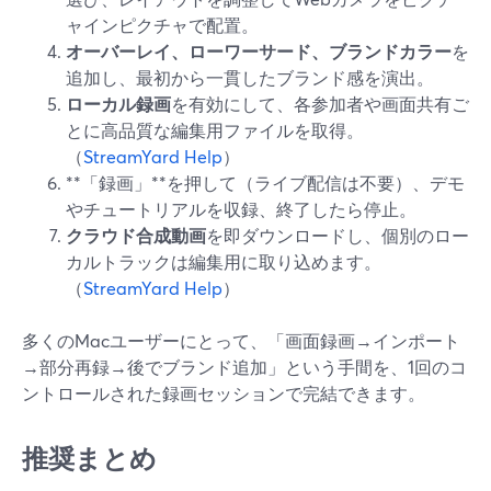
ャインピクチャで配置。
オーバーレイ、ローワーサード、ブランドカラー
を
追加し、最初から一貫したブランド感を演出。
ローカル録画
を有効にして、各参加者や画面共有ご
とに高品質な編集用ファイルを取得。
（
StreamYard Help
）
**「録画」**を押して（ライブ配信は不要）、デモ
やチュートリアルを収録、終了したら停止。
クラウド合成動画
を即ダウンロードし、個別のロー
カルトラックは編集用に取り込めます。
（
StreamYard Help
）
多くのMacユーザーにとって、「画面録画→インポート
→部分再録→後でブランド追加」という手間を、1回のコ
ントロールされた録画セッションで完結できます。
推奨まとめ