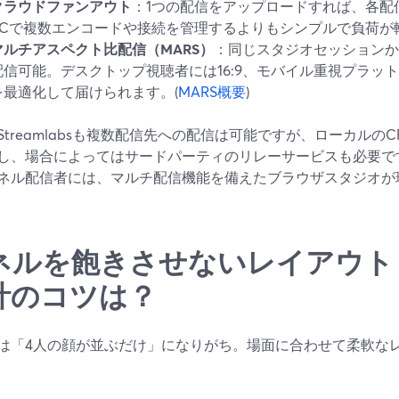
クラウドファンアウト
：1つの配信をアップロードすれば、各配
PCで複数エンコードや接続を管理するよりもシンプルで負荷が
マルチアスペクト比配信（MARS）
：同じスタジオセッションか
配信可能。デスクトップ視聴者には16:9、モバイル重視プラッ
を最適化して届けられます。(
MARS概要
)
やStreamlabsも複数配信先への配信は可能ですが、ローカルのC
し、場合によってはサードパーティのリレーサービスも必要で
ネル配信者には、マルチ配信機能を備えたブラウザスタジオが
ネルを飽きさせないレイアウト
計のコツは？
は「4人の顔が並ぶだけ」になりがち。場面に合わせて柔軟な