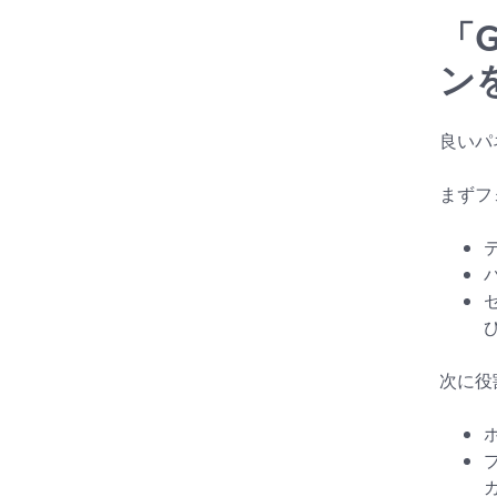
「
ン
良いパ
まずフ
次に役