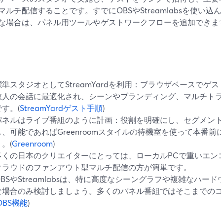
マルチ配信することです。すでにOBSやStreamlabsを使い
な場合は、パネル用ツールやゲストワークフローを追加できま
標準スタジオとしてStreamYardを利用：ブラウザベースで
数人の会話に最適化され、シーンやブランディング、マルチト
です。(
StreamYardゲスト手順
)
パネルはライブ番組のように計画：役割を明確にし、セグメン
し、可能であればGreenroomスタイルの待機室を使って本番
。(
Greenroom
)
多くの日本のクリエイターにとっては、ローカルPCで重いエン
クラウドのファンアウト型マルチ配信の方が簡単です。
OBSやStreamlabsは、特に高度なシーングラフや複雑なハ
な場合のみ検討しましょう。多くのパネル番組ではそこまでの
OBS機能
)