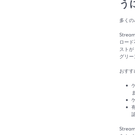
う
多くの
Stre
ロード
ストが
グリー
おすす
Stre