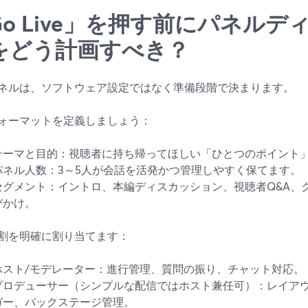
Go Live」を押す前にパネル
をどう計画すべき？
ネルは、ソフトウェア設定ではなく準備段階で決まります。
ォーマットを定義しましょう：
テーマと目的：視聴者に持ち帰ってほしい「ひとつのポイント
パネル人数：3～5人が会話を活発かつ管理しやすく保てます。
セグメント：イントロ、本編ディスカッション、視聴者Q&A、
びかけ。
割を明確に割り当てます：
ホスト/モデレーター：進行管理、質問の振り、チャット対応。
プロデューサー（シンプルな配信ではホスト兼任可）：レイア
ガー、バックステージ管理。