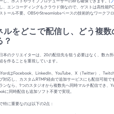
ーし、ホストやライブプロデューサーの枠も確保できます。(
プ
し、エンコーディングもクラウド側なので、ゲストは高性能P
ストール不要。OBSやStreamlabsベースの技術的なワーク
ネルをどこで配信し、どう複数
る？
日本のクリエイターは、20の配信先を狙う必要はなく、数カ
組を作ることを重視しています。
mYardはFacebook、LinkedIn、YouTube、X（Twitter）、T
ブ対応し、カスタムRTMP経由で追加サービスにも配信可能です
ランなら、1つのスタジオから複数先へ同時マルチ配信でき、YouTub
ebookに同時配信も追加ソフト不要で実現。
で特に重要なのは以下の2点：