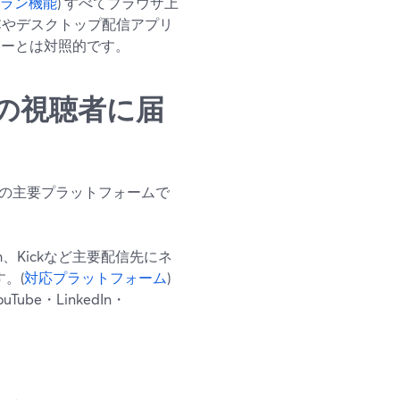
ラン機能
) すべてブラウザ上
Cやデスクトップ配信アプリ
フローとは対照的です。
の視聴者に届
所の主要プラットフォームで
witch、Kickなど主要配信先にネ
。(
対応プラットフォーム
)
e・LinkedIn・