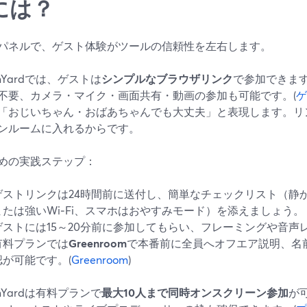
には？
パネルで、ゲスト体験がツールの信頼性を左右します。
amYardでは、ゲストは
シンプルなブラウザリンク
で参加できま
不要、カメラ・マイク・画面共有・動画の参加も可能です。(
ゲ
「おじいちゃん・おばあちゃんでも大丈夫」と表現します。リ
ンルームに入れるからです。
めの実践ステップ：
ゲストリンクは24時間前に送付し、簡単なチェックリスト（静
または強いWi‑Fi、スマホはおやすみモード）を添えましょう。
ゲストには15～20分前に参加してもらい、フレーミングや音声
有料プランでは
Greenroom
で本番前に全員へオフエア説明、名
認が可能です。(
Greenroom
)
amYardは有料プランで
最大10人まで同時オンスクリーン参加
が