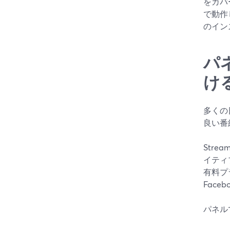
をカバ
で動作
のイン
パ
け
多くの
良い番
Strea
イティ
有料プ
Fac
パネル