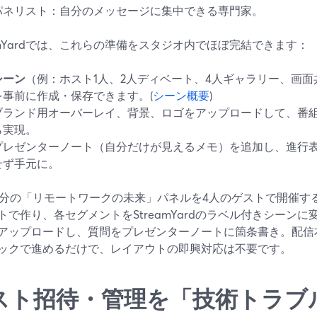
パネリスト：自分のメッセージに集中できる専門家。
eamYardでは、これらの準備をスタジオ内でほぼ完結できます：
シーン
（例：ホスト1人、2人ディベート、4人ギャラリー、画
を事前に作成・保存できます。(
シーン概要
)
ブランド用オーバーレイ、背景、ロゴをアップロードして、番
ら実現。
プレゼンターノート（自分だけが見えるメモ）を追加し、進行
せず手元に。
5分の「リモートワークの未来」パネルを4人のゲストで開催す
トで作り、各セグメントをStreamYardのラベル付きシーン
アップロードし、質問をプレゼンターノートに箇条書き。配信
ックで進めるだけで、レイアウトの即興対応は不要です。
スト招待・管理を「技術トラブ