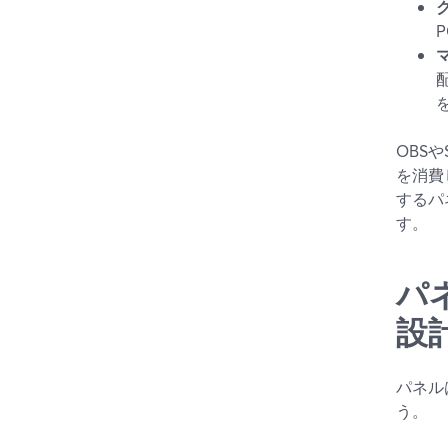
OBS
を消費
するパ
す。
パ
設
パネル
う。