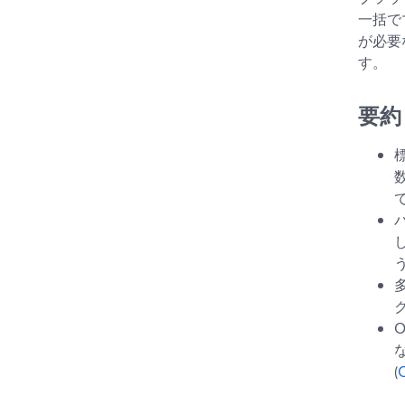
一括で
が必要
す。
要約
う
(