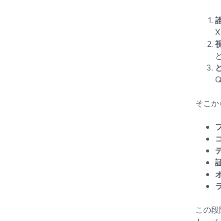
そこか
この段