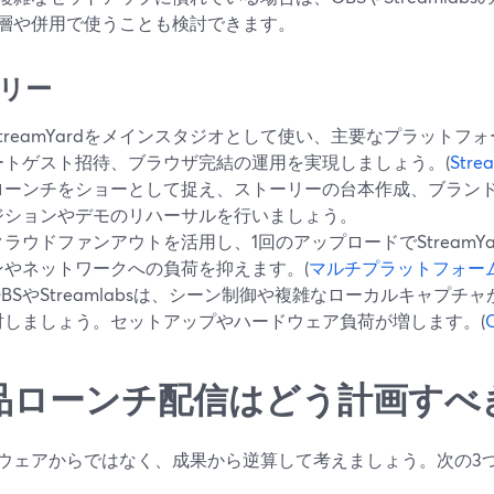
層や併用で使うことも検討できます。
リー
StreamYardをメインスタジオとして使い、主要なプラット
ートゲスト招待、ブラウザ完結の運用を実現しましょう。(
Str
ローンチをショーとして捉え、ストーリーの台本作成、ブラン
ジションやデモのリハーサルを行いましょう。
クラウドファンアウトを活用し、1回のアップロードでStreamY
ンやネットワークへの負荷を抑えます。(
マルチプラットフォー
OBSやStreamlabsは、シーン制御や複雑なローカルキャプ
討しましょう。セットアップやハードウェア負荷が増します。(
品ローンチ配信はどう計画すべ
ウェアからではなく、成果から逆算して考えましょう。次の3