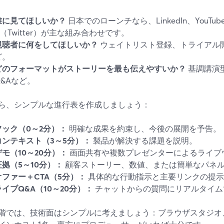
誰に見てほしいか？
日本でのローンチなら、LinkedIn、YouTub
X（Twitter）が主な組み合わせです。
視聴者に何をしてほしいか？
ウェイトリスト登録、トライアル
ど。
どのフォーマットがストーリーを最も伝えやすいか？
基調講演
Q&Aなど。
ら、シンプルな進行表を作成しましょう：
フック（0～2分）：
明確な成果を約束し、今後の展開を予告。
コンテキスト（3～5分）：
製品が解決する課題を説明。
デモ（10～20分）：
画面共有や複数プレゼンターによるライブ
証拠（5～10分）：
顧客ストーリー、数値、または簡単なパネ
オファー＋CTA（5分）：
具体的な行動指示と主要リンクの提示
ライブQ&A（10～20分）：
チャットからの質問にリアルタイム
階では、技術面はシンプルに考えましょう：ブラウザスタジオ