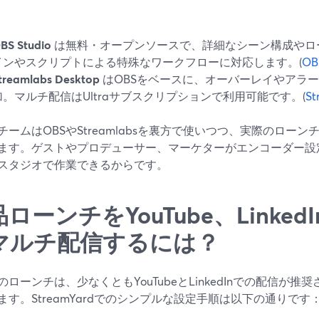
BS Studio
は無料・オープンソースで、詳細なシーン構成やロ
インやスクリプトによる特殊なワークフローに対応します。(
O
treamlabs Desktop
はOBSをベースに、オーバーレイやアラ
加。マルチ配信はUltraサブスクリプションで利用可能です。(
S
ームはOBSやStreamlabsを裏方で使いつつ、実際のローンチ配
ます。ゲストやプロデューサー、マーケターがエンコーダー設
スタジオで作業できるからです。
ローンチをYouTube、LinkedIn
マルチ配信するには？
ローンチは、少なくともYouTubeとLinkedInでの配信が推奨さ
ます。StreamYardでのシンプルな設定手順は以下の通りです