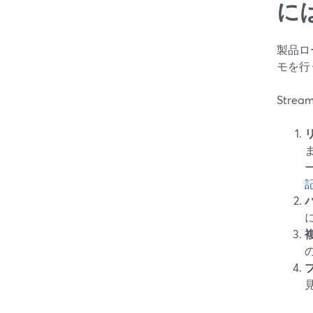
に
製品ロ
モを行
Str