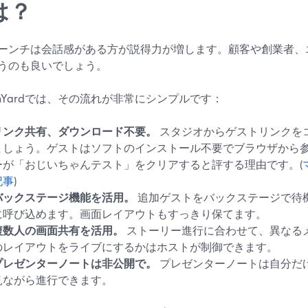
は？
ーンチは会話感がある方が説得力が増します。顧客や創業者、
うのも良いでしょう。
eamYardでは、その流れが非常にシンプルです：
リンク共有、ダウンロード不要。
スタジオからゲストリンクを
ましょう。ゲストはソフトのインストール不要でブラウザから
ーが「おじいちゃんテスト」をクリアすると評する理由です。(
記事
)
バックステージ機能を活用。
追加ゲストをバックステージで待
に呼び込めます。画面レイアウトもすっきり保てます。
複数人の画面共有を活用。
ストーリー進行に合わせて、異なる
のレイアウトをライブにするかはホストが制御できます。
プレゼンターノートは非公開で。
プレゼンターノートは自分だ
見ながら進行できます。