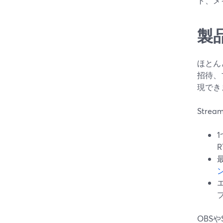
ト、メ
製
ほとん
招待、
現でき
Stre
1
OBS