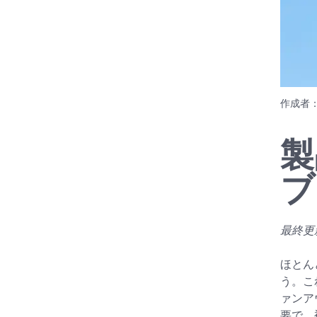
作成者
製
ブ
最終更新日
ほとん
う。こ
ァンア
要で、