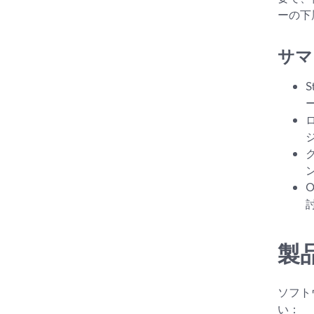
ーの下
サマ
製
ソフト
い：