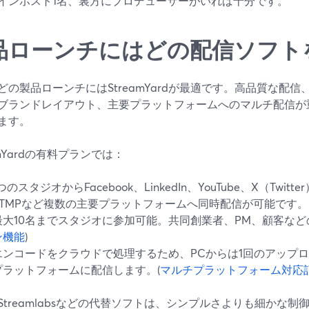
インホスト1名、裏方にプロデューサーがいれば十分です。
品ローンチにはどの配信ソフト
どの製品ローンチにはStreamYardが最適です。高品質な配
ブランドレイアウト、主要プラットフォームへのマルチ配信が
ます。
amYardの有料プランでは：
つのスタジオからFacebook、LinkedIn、YouTube、X（Twitte
RTMPなど複数の主要プラットフォームへ同時配信が可能です。
最大10名までスタジオに参加可能。共同創業者、PM、顧客など
ン機能
)
エンコードをクラウドで処理するため、PCからは1回のアップ
プラットフォームに配信します。(
マルチプラットフォーム対応
やStreamlabsなどの代替ソフトは、シンプルさよりも細かな