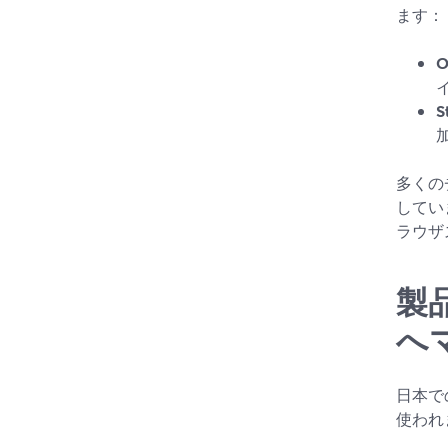
ます：
O
S
多くのチ
してい
ラウザ
製品
へ
日本での
使われ