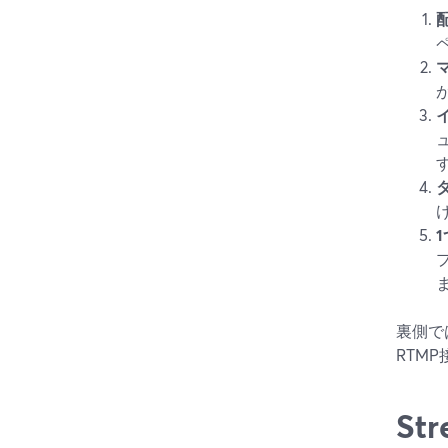
裏側で
RTM
S