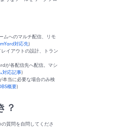
フォームへのマルチ配信、リモ
eamYard対応先
)
ドレイアウトの設計、トラン
ardが各配信先へ配信。マシ
ム対応記事
)
チャが本当に必要な場合のみ検
OBS概要
)
き？
つの質問を自問してくださ