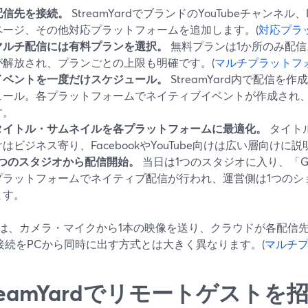
配信先を接続。
StreamYardでブランドのYouTubeチャンネル、Li
ページ、その他対応プラットフォームを追加します。(
対応プラ
マルチ配信には有料プランを選択。
無料プランは1か所のみ配
が解放され、プランごとの上限も明確です。(
マルチプラットフ
イベントを一度だけスケジュール。
StreamYard内で配信
ュール。各プラットフォームでネイティブイベントが作成され
す。
タイトル・サムネイルを各プラットフォームに最適化。
タイトル
けはビジネス寄り、FacebookやYouTube向けは広い層向け
1つのスタジオから配信開始。
当日は1つのスタジオに入り、「Go
プラットフォームでネイティブ配信が行われ、運営側は1つのシ
ます。
は、カメラ・マイクから1本の映像を送り、クラウドが各配信
P接続をPCから同時に出す方式とは大きく異なります。(
マルチ
treamYardでリモートゲスト