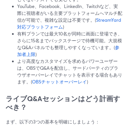
YouTube、Facebook、LinkedIn、Twitchなど、実
際に視聴者がいる主要プラットフォームへマルチ配
信が可能で、複雑な設定は不要です。(
StreamYard
対応プラットフォーム
)
有料プランでは最大10名が同時に画面に登場でき、
さらに15名までバックステージで待機可能。大規模
なQ&Aパネルでも整理しやすくなっています。(
参
加者上限
)
より高度なカスタマイズを求めるパワーユーザー
は、OBSでQ&Aを配信し、サードパーティのブラ
ウザオーバーレイでチャットを表示する場合もあり
ます。(
OBSチャットオーバーレイ
)
ライブQ&Aセッションはどう計画す
べき？
まず、以下の3つの基本を明確にしましょう：