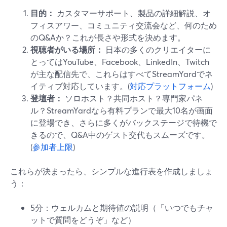
目的：
カスタマーサポート、製品の詳細解説、オ
フィスアワー、コミュニティ交流会など、何のため
のQ&Aか？これが長さや形式を決めます。
視聴者がいる場所：
日本の多くのクリエイターに
とってはYouTube、Facebook、LinkedIn、Twitch
が主な配信先で、これらはすべてStreamYardでネ
イティブ対応しています。(
対応プラットフォーム
)
登壇者：
ソロホスト？共同ホスト？専門家パネ
ル？StreamYardなら有料プランで最大10名が画面
に登場でき、さらに多くがバックステージで待機で
きるので、Q&A中のゲスト交代もスムーズです。
(
参加者上限
)
これらが決まったら、シンプルな進行表を作成しましょ
う：
5分：ウェルカムと期待値の説明（「いつでもチャ
ットで質問をどうぞ」など）