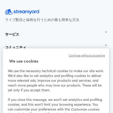
ライブ配信と録画を行うための最も簡単な方法
サービス
コミュニティ
Continue without accepting
StreamYard：
We use cookies
We use the necessary technical cookies to make our site work.
参加する
We'd also like to set analytics and profiling cookies to deliver
more relevant ads, improve our products and services, and
オン
X
reach more people who may love our products. These will be
Facebook
YouTube
ライ
(Twitter)
新しいタブで開く
新し
新しいタブで開く
set only if you accept them.
ンセ
ミナ
If you close this message, we won’t set analytics and profiling
ー
cookies, and this won’t limit your browsing experience. You
can customize your preferences with the
Customize cookies
Instagram
LinkedIn