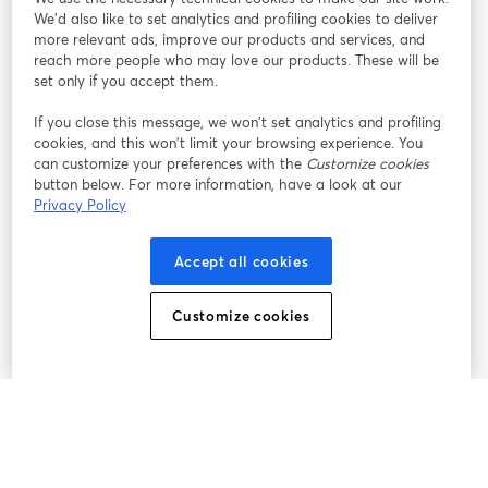
参加する
We'd also like to set analytics and profiling cookies to deliver
more relevant ads, improve our products and services, and
オン
X
reach more people who may love our products. These will be
Facebook
YouTube
ライ
(Twitter)
新しいタブで開く
新し
新しいタブで開く
set only if you accept them.
ンセ
ミナ
If you close this message, we won’t set analytics and profiling
ー
cookies, and this won’t limit your browsing experience. You
can customize your preferences with the
Customize cookies
Instagram
LinkedIn
新しいタブで開く
新しいタブで開く
button below. For more information, have a look at our
Privacy Policy
Accept all cookies
利用規約
プラットフォーム利用規約
新しいタブで開く
新しいタブで開く
Customize cookies
個人情報保護方針
クッキーポリシー
新しいタブで開く
新しいタブで開く
クッキーの設定
ヘルプセンター
日本語
新しいタブで開く
©
2026
Bending Spoons US Inc.