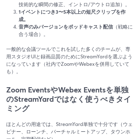
技術的な瞬間の修正、イントロ/アウトロ追加）。
1イベントにつき3〜5本以上の短尺クリップを作
成。
音声のみバージョンをポッドキャスト配信
（戦略に
合う場合）。
一般的な会議ツールでこれを試した多くのチームが、専
用スタジオUIと録画品質のためにStreamYardを選ぶよう
になっています（社内でZoomやWebexを併用していて
も）。
Zoom EventsやWebex Eventsを単独
のStreamYardではなく使うべきタイ
ミング
ほとんどの用途では、StreamYard単独で十分です（ウェ
ビナー、ローンチ、バーチャルミートアップ、タウンホ
ール、定期配信など）。