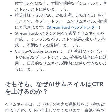
倣するのではなく、大胆で明確なビジュアルとテキ
ストのテストに使いましょう。
推奨仕様（1280×720、2MB未満、JPG/PNG）を守
ることで、各プラットフォームでサムネイルが鮮明
に表示されます。(
StreamYard ヘルプセンター
)
StreamYardのスタジオ内AIで素早くサムネイルを
作成し、シンプルなA/Bテストで成果の良いものを
残し、不調なものは刷新しましょう。
CanvaやAdobe Expressは、より複雑なテンプレー
トや広範なブランドシステムが必要な場合に主に活
用し、日常的なサムネイル調整には使いすぎないよ
うにしましょう。
そもそも、なぜAIサムネイルはCTR
を上げるのか？
AIサムネイルは、
より多く
の強力な選択肢を
より頻繁に
作れるため、CTRが向上しやすくなります。白紙から悩