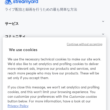
ライブ配信と録画を行うための最も簡単な方法
サービス
コミュニティ
Continue without accepting
StreamYard：
We use cookies
We use the necessary technical cookies to make our site work.
参加する
We'd also like to set analytics and profiling cookies to deliver
more relevant ads, improve our products and services, and
オン
X
reach more people who may love our products. These will be
Facebook
YouTube
ライ
(Twitter)
新しいタブで開く
新し
新しいタブで開く
set only if you accept them.
ンセ
ミナ
If you close this message, we won’t set analytics and profiling
ー
cookies, and this won’t limit your browsing experience. You
can customize your preferences with the
Customize cookies
Instagram
LinkedIn
新しいタブで開く
新しいタブで開く
button below. For more information, have a look at our
Privacy Policy