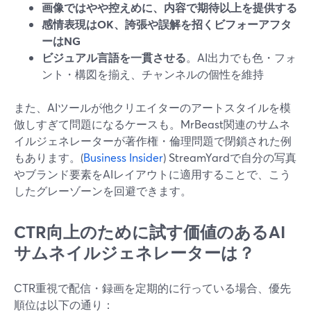
画像ではやや控えめに、内容で期待以上を提供する
感情表現はOK、誇張や誤解を招くビフォーアフタ
ーはNG
ビジュアル言語を一貫させる
。AI出力でも色・フォ
ント・構図を揃え、チャンネルの個性を維持
また、AIツールが他クリエイターのアートスタイルを模
倣しすぎて問題になるケースも。MrBeast関連のサムネ
イルジェネレーターが著作権・倫理問題で閉鎖された例
もあります。(
Business Insider
) StreamYardで自分の写真
やブランド要素をAIレイアウトに適用することで、こう
したグレーゾーンを回避できます。
CTR向上のために試す価値のあるAI
サムネイルジェネレーターは？
CTR重視で配信・録画を定期的に行っている場合、優先
順位は以下の通り：