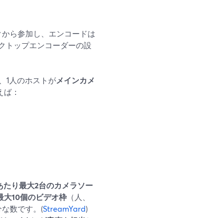
ンクから参加し、エンコードは
クトップエンコーダーの設
、1人のホストが
メインカメ
例えば：
あたり最大2台のカメラソー
最大10個のビデオ枠
（人、
な数です。(
StreamYard
)