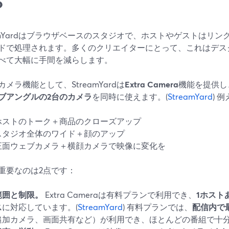
？
eamYardはブラウザベースのスタジオで、ホストやゲストはリ
ドで処理されます。多くのクリエイターにとって、これはデス
べて大幅に手間を減らします。
メラ機能として、StreamYardは
Extra Camera
機能を提供し
ブアングルの2台のカメラ
を同時に使えます。(
StreamYard
) 
ホストのトーク＋商品のクローズアップ
スタジオ全体のワイド＋顔のアップ
正面ウェブカメラ＋横顔カメラで映像に変化を
重要なのは2点です：
範囲と制限。
Extra Cameraは有料プランで利用でき、
1ホスト
ス
に対応しています。(
StreamYard
) 有料プランでは、
配信内で
追加カメラ、画面共有など）が利用でき、ほとんどの番組で十分