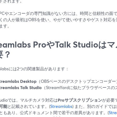
ドされます。
PCやエンコーダの専門知識がない方には、時間と信頼性の面
くの人が最初はOBSを使い、やがて使いやすさやゲスト対応を重視し
ます。
reamlabs ProやTalk Stud
要？
amlabsには2つの関連製品があります：
treamlabs Desktop
（OBSベースのデスクトップエンコーダー
treamlabs Talk Studio
（StreamYardに似たブラウザベース
 Studioでは、マルチカメラ対応は
Proサブスクリプション
が必要
可能
と記載されています。(
Streamlabs
) また、別のガイドでは
ともあり、公式ドキュメント間で若干の差異があります。(
Str