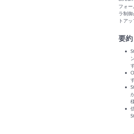
フォー
ラ制御が
トアッ
要約
す