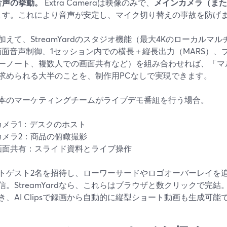
音声の挙動。
Extra Cameraは映像のみで、
メインカメラ（また
ます。これにより音声が安定し、マイク切り替えの事故を防げま
加えて、StreamYardのスタジオ機能（最大4Kのローカルマ
画面音声制御、1セッション内での横長＋縦長出力（MARS）
ーノート、複数人での画面共有など）を組み合わせれば、「マ
求められる大半のことを、制作用PCなしで実現できます。
本のマーケティングチームがライブデモ番組を行う場合。
カメラ1：デスクのホスト
カメラ2：商品の俯瞰撮影
画面共有：スライド資料とライブ操作
トゲスト2名を招待し、ローワーサードやロゴオーバーレイを追加、Yo
信。StreamYardなら、これらはブラウザと数クリックで完
き、AI Clipsで録画から自動的に縦型ショート動画も生成可能