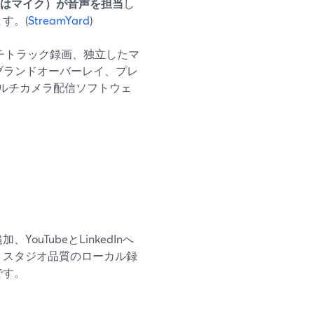
はマイク）が音声を担当
し
す。(
StreamYard
)
ルチトラック録画、独立したマ
、ブランドオーバーレイ、プレ
ルチカメラ配信ソフトウェ
uTubeとLinkedInへ
結。スタジオ品質のローカル録
です。