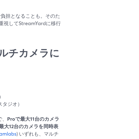
で負担となることも。そのた
てStreamYardに移行
ioはマルチカメラに
）
のスタジオ）
で、
Proで最大11台のカメラ
最大12台のカメラを同時表
eamlabs
) いずれも、マルチ