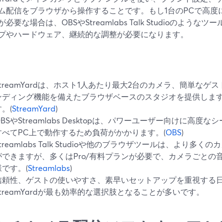
ム配信をブラウザから操作することです。もし1台のPCで高度
必要な場合は、OBSやStreamlabs Talk Studioのよう
プやハードウェア、継続的な調整が必要になります。
StreamYardは、ホスト1人あたり最大2台のカメラ、簡単な
ンディング機能を備えたブラウザベースのスタジオを提供しま
。(
StreamYard
)
OBSやStreamlabs Desktopは、パワーユーザー向けに高
すべてPC上で動作するため負荷がかかります。(
OBS
)
Streamlabs Talk Studioや他のブラウザツールは、より
ができますが、多くはPro/有料プランが必要で、カメラごとの音声制
様です。(
Streamlabs
)
信頼性、ゲストの使いやすさ、素早いセットアップを重視する
StreamYardが最も効率的な選択肢となることが多いです。