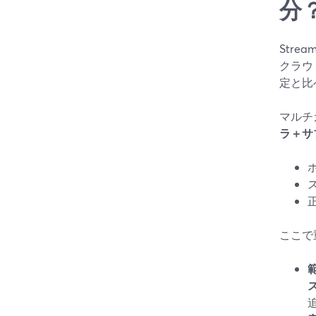
分
Str
クラウ
定と比
マルチカ
ラ＋サ
ここで