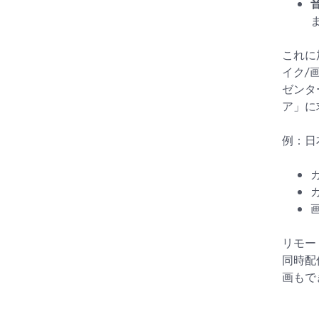
これに
イク/
ゼンタ
ア」に
例：日
リモー
同時配
画もで