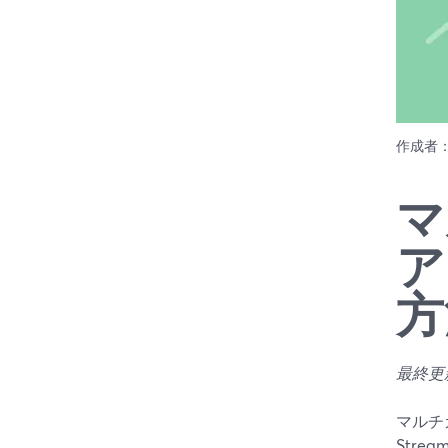
作成者
マ
ア
方
最終更新
マルチ
Str