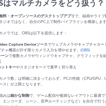
BSはマルチカメラをどう扱う？
無料・オープンソースのデスクトップアプリ
で、録画やライブ
タジオではなく、自分のPC上で制作パイプラインを構築しま
カメラでは、OBSは以下を提供します：
ideo Capture Deviceソース
でウェブカメラやキャプチャカード
プチャ機器が許す限りカメラ入力を増やせます。(
OBS
)
シーン
で複数カメラやウィンドウキャプチャ、グラフィックを
成
ホットキー
やスタジオモードで素早く切り替え
カメラ数」は明確に決まっておらず、PCの性能（CPU/GPU、
ース）が上限となります。
の強みは
細かな制御
で、ゲーム配信や複雑なレイアウトに最適で
、エンコーダ、シーン、音声ルーティングなど）を自分で行う