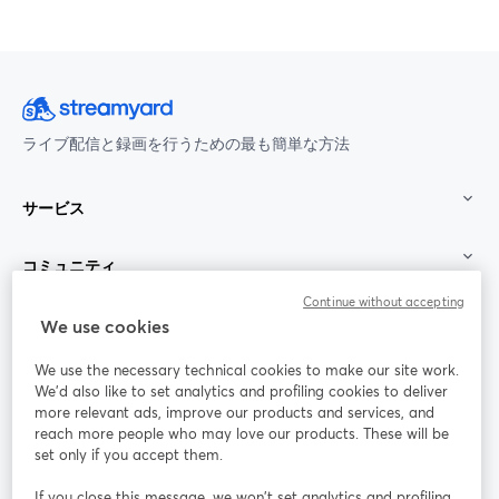
ライブ配信と録画を行うための最も簡単な方法
サービス
コミュニティ
Continue without accepting
StreamYard：
We use cookies
We use the necessary technical cookies to make our site work.
参加する
We'd also like to set analytics and profiling cookies to deliver
more relevant ads, improve our products and services, and
オン
X
reach more people who may love our products. These will be
Facebook
YouTube
ライ
(Twitter)
新しいタブで開く
新し
新しいタブで開く
set only if you accept them.
ンセ
ミナ
If you close this message, we won’t set analytics and profiling