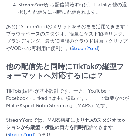
StreamYardから配信開始すれば、TikTokと他の選
択した配信先に同時に配信されます。
あとはStreamYardのメリットをそのまま活用できます：
ブラウザベースのスタジオ、簡単なゲスト招待リンク、
ブランディング、最大10時間のクラウド録画（クリップ
やVODへの再利用に便利）。(
StreamYard
)
他の配信先と同時にTikTokの縦型フ
ォーマットへ対応するには？
TikTokは縦型が基本設計です。一方、YouTube・
Facebook・LinkedInは主に横型です。ここで重要なのが
Multi-Aspect Ratio Streaming（MARS）です。
StreamYardでは、MARS機能により
1つのスタジオセッ
ションから縦型・横型の両方を同時配信
できます。
(
StreamYard
) つまり：