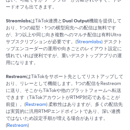
ードオフも出てきます。
Streamlabs
はTikTok連携と
Dual Output
機能を提供して
おり、1つの縦型・1つの横型宛先への配信は無料です
が、3つ以上や同じ向き複数へのマルチ配信は有料Ultra
サブスクリプションが必要です。(
Streamlabs
) デスクト
ップエンコーダーの運用や向きごとのレイアウト設定に
慣れていれば便利ですが、重いデスクトップアプリの運
用になります。
Restream
はTikTokをサポート先としてリストアップして
おり、リレーとして機能します。1つの配信をRestream
に送り、そこからTikTokや他のプラットフォームへ転送
できます（TikTokアカウントがRTMP対応であることが
前提）。(
Restream
) 柔軟性はありますが、多くの配信先
は実質的に汎用RTMPエンドポイントであり、深い連携
ではないため設定手順が増える場合があります。
(
Restream
)