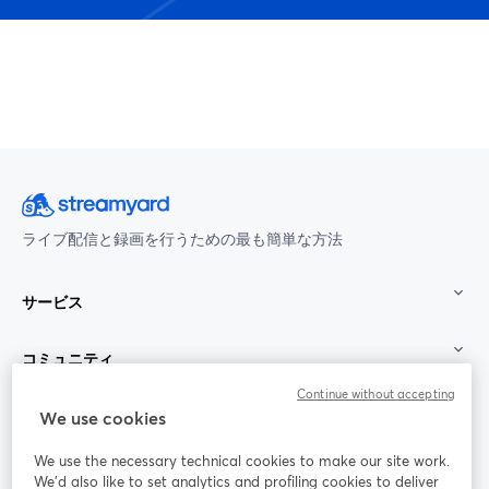
ライブ配信と録画を行うための最も簡単な方法
サービス
コミュニティ
Continue without accepting
StreamYard：
We use cookies
We use the necessary technical cookies to make our site work.
参加する
We'd also like to set analytics and profiling cookies to deliver