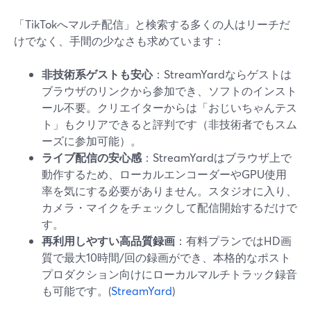
「TikTokへマルチ配信」と検索する多くの人はリーチだ
けでなく、手間の少なさも求めています：
非技術系ゲストも安心
：StreamYardならゲストは
ブラウザのリンクから参加でき、ソフトのインスト
ール不要。クリエイターからは「おじいちゃんテス
ト」もクリアできると評判です（非技術者でもスム
ーズに参加可能）。
ライブ配信の安心感
：StreamYardはブラウザ上で
動作するため、ローカルエンコーダーやGPU使用
率を気にする必要がありません。スタジオに入り、
カメラ・マイクをチェックして配信開始するだけで
す。
再利用しやすい高品質録画
：有料プランではHD画
質で最大10時間/回の録画ができ、本格的なポスト
プロダクション向けにローカルマルチトラック録音
も可能です。(
StreamYard
)