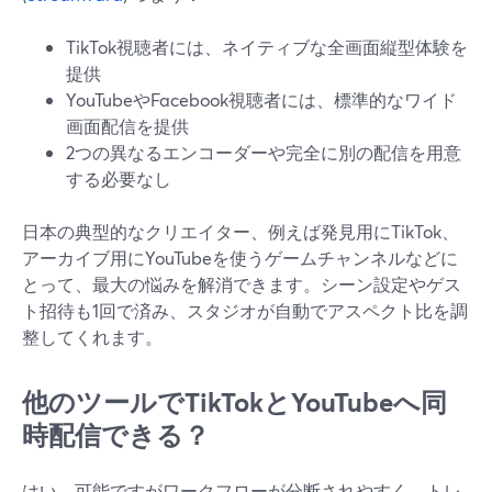
TikTok視聴者には、ネイティブな全画面縦型体験を
提供
YouTubeやFacebook視聴者には、標準的なワイド
画面配信を提供
2つの異なるエンコーダーや完全に別の配信を用意
する必要なし
日本の典型的なクリエイター、例えば発見用にTikTok、
アーカイブ用にYouTubeを使うゲームチャンネルなどに
とって、最大の悩みを解消できます。シーン設定やゲス
ト招待も1回で済み、スタジオが自動でアスペクト比を調
整してくれます。
他のツールでTikTokとYouTubeへ同
時配信できる？
はい、可能ですがワークフローが分断されやすく、トレ