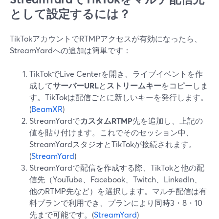
として設定するには？
TikTokアカウントでRTMPアクセスが有効になったら、
StreamYardへの追加は簡単です：
TikTokでLive Centerを開き、ライブイベントを作
成して
サーバーURL
と
ストリームキー
をコピーしま
す。TikTokは配信ごとに新しいキーを発行します。
(
BeamXR
)
StreamYardで
カスタムRTMP
先を追加し、上記の
値を貼り付けます。これでそのセッション中、
StreamYardスタジオとTikTokが接続されます。
(
StreamYard
)
StreamYardで配信を作成する際、TikTokと他の配
信先（YouTube、Facebook、Twitch、LinkedIn、
他のRTMP先など）を選択します。マルチ配信は有
料プランで利用でき、プランにより同時3・8・10
先まで可能です。(
StreamYard
)