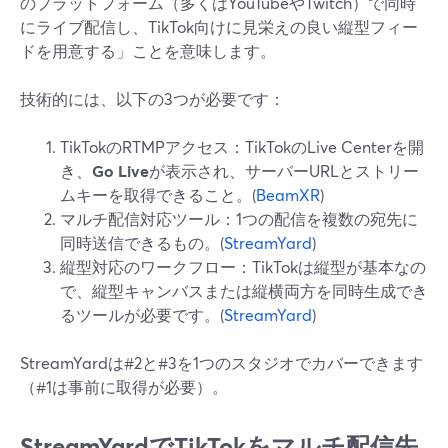
のプラットフォーム（多くはYouTubeやTwitch）で同時
にライブ配信し、TikTok向けに見栄えの良い縦型フィー
ドを用意する」ことを意味します。
技術的には、以下の3つが必要です：
TikTokのRTMPアクセス：TikTokのLive Centerを開
き、
Go Live
が表示され、サーバーURLとストリー
ムキーを取得できること。(
BeamXR
)
マルチ配信対応ツール：1つの配信を複数の宛先に
同時送信できるもの。(
StreamYard
)
縦型対応のワークフロー：TikTokは縦型が基本なの
で、縦型キャンバスまたは縦横両方を同時生成でき
るツールが必要です。(
StreamYard
)
StreamYardは#2と#3を1つのスタジオでカバーできます
（#1は事前に取得が必要）。
StreamYardでTikTokをマルチ配信先