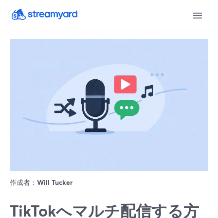
作成者：
Will Tucker
TikTokへマルチ配信する方