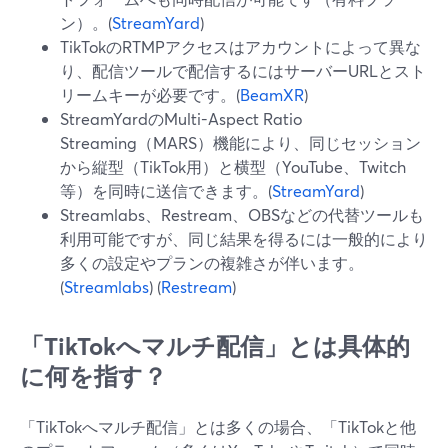
ン）。(
StreamYard
)
TikTokのRTMPアクセスはアカウントによって異な
り、配信ツールで配信するにはサーバーURLとスト
リームキーが必要です。(
BeamXR
)
StreamYardのMulti-Aspect Ratio
Streaming（MARS）機能により、同じセッション
から縦型（TikTok用）と横型（YouTube、Twitch
等）を同時に送信できます。(
StreamYard
)
Streamlabs、Restream、OBSなどの代替ツールも
利用可能ですが、同じ結果を得るには一般的により
多くの設定やプランの複雑さが伴います。
(
Streamlabs
) (
Restream
)
「TikTokへマルチ配信」とは具体的
に何を指す？
「TikTokへマルチ配信」とは多くの場合、「TikTokと他