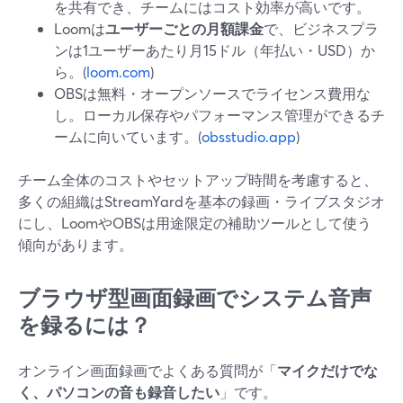
を共有でき、チームにはコスト効率が高いです。
Loomは
ユーザーごとの月額課金
で、ビジネスプラ
ンは1ユーザーあたり月15ドル（年払い・USD）か
ら。(
loom.com
)
OBSは無料・オープンソースでライセンス費用な
し。ローカル保存やパフォーマンス管理ができるチ
ームに向いています。(
obsstudio.app
)
チーム全体のコストやセットアップ時間を考慮すると、
多くの組織はStreamYardを基本の録画・ライブスタジオ
にし、LoomやOBSは用途限定の補助ツールとして使う
傾向があります。
ブラウザ型画面録画でシステム音声
を録るには？
オンライン画面録画でよくある質問が「
マイクだけでな
く、パソコンの音も録音したい
」です。