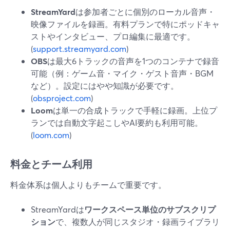
StreamYard
は参加者ごとに個別のローカル音声・
映像ファイルを録画。有料プランで特にポッドキャ
ストやインタビュー、プロ編集に最適です。
(
support.streamyard.com
)
OBS
は最大6トラックの音声を1つのコンテナで録音
可能（例：ゲーム音・マイク・ゲスト音声・BGM
など）。設定にはやや知識が必要です。
(
obsproject.com
)
Loom
は単一の合成トラックで手軽に録画。上位プ
ランでは自動文字起こしやAI要約も利用可能。
(
loom.com
)
料金とチーム利用
料金体系は個人よりもチームで重要です。
StreamYardは
ワークスペース単位のサブスクリプ
ション
で、複数人が同じスタジオ・録画ライブラリ