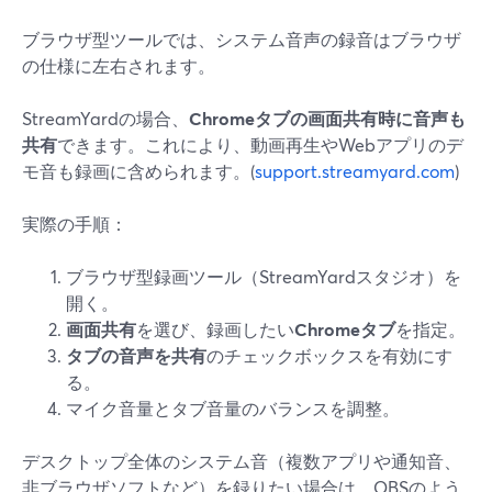
ブラウザ型ツールでは、システム音声の録音はブラウザ
の仕様に左右されます。
StreamYardの場合、
Chromeタブの画面共有時に音声も
共有
できます。これにより、動画再生やWebアプリのデ
モ音も録画に含められます。(
support.streamyard.com
)
実際の手順：
ブラウザ型録画ツール（StreamYardスタジオ）を
開く。
画面共有
を選び、録画したい
Chromeタブ
を指定。
タブの音声を共有
のチェックボックスを有効にす
る。
マイク音量とタブ音量のバランスを調整。
デスクトップ全体のシステム音（複数アプリや通知音、
非ブラウザソフトなど）を録りたい場合は、OBSのよう