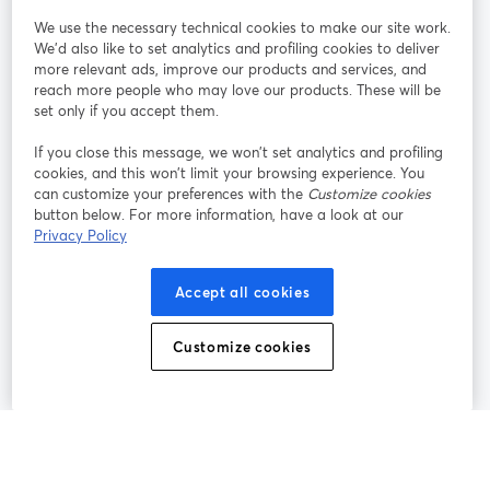
We use the necessary technical cookies to make our site work.
参加する
We'd also like to set analytics and profiling cookies to deliver
more relevant ads, improve our products and services, and
オン
X
reach more people who may love our products. These will be
Facebook
YouTube
ライ
(Twitter)
新しいタブで開く
新し
新しいタブで開く
set only if you accept them.
ンセ
ミナ
If you close this message, we won’t set analytics and profiling
ー
cookies, and this won’t limit your browsing experience. You
can customize your preferences with the
Customize cookies
Instagram
LinkedIn
新しいタブで開く
新しいタブで開く
button below. For more information, have a look at our
Privacy Policy
Accept all cookies
利用規約
プラットフォーム利用規約
新しいタブで開く
新しいタブで開く
Customize cookies
個人情報保護方針
クッキーポリシー
新しいタブで開く
新しいタブで開く
クッキーの設定
ヘルプセンター
日本語
新しいタブで開く
©
2026
Bending Spoons US Inc.