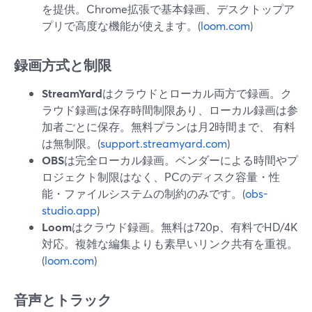
を提供。Chrome拡張で基本録画、デスクトップア
プリで高度な機能が使えます。(
loom.com
)
録画方式と制限
StreamYard
はクラウドとローカル両方で録画。ク
ラウド録画は保存時間制限あり、ローカル録画は参
加者ごとに保存。無料プランは月2時間まで、 有料
は無制限。(
support.streamyard.com
)
OBS
は完全ローカル録画。ベンダーによる時間やプ
ロジェクト制限はなく、PCのディスク容量・性
能・ファイルシステムの制約のみです。(
obs-
studio.app
)
Loom
はクラウド録画。無料は720p、有料でHD/4K
対応。複雑な編集よりも素早いリンク共有を重視。
(
loom.com
)
音声とトラック