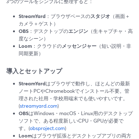
3つのツールをシンプルに整理すると：
StreamYard
：ブラウザベースの
スタジオ
（画面＋
カメラ＋ゲスト）
OBS
：デスクトップの
エンジン
（生キャプチャ・高
度なシーン）
Loom
：クラウドの
メッセンジャー
（短い説明・非
同期更新）
導入とセットアップ
StreamYard
はブラウザで動作し、ほとんどの最新
ノートPCやChromebookでインストール不要。管
理された社用・学校用端末でも使いやすいです。
(
streamyard.com
)
OBS
はWindows・macOS・Linux用のデスクトップ
ソフトで、ある程度新しいCPU・GPUが必要で
す。(
obsproject.com
)
Loom
はブラウザ拡張とデスクトップアプリの両方