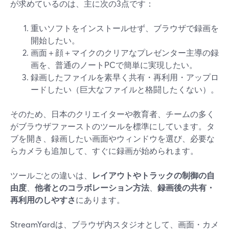
が求めているのは、主に次の3点です：
重いソフトをインストールせず、ブラウザで録画を
開始したい。
画面＋顔＋マイクのクリアなプレゼンター主導の録
画を、普通のノートPCで簡単に実現したい。
録画したファイルを素早く共有・再利用・アップロ
ードしたい（巨大なファイルと格闘したくない）。
そのため、日本のクリエイターや教育者、チームの多く
がブラウザファーストのツールを標準にしています。タ
ブを開き、録画したい画面やウィンドウを選び、必要な
らカメラも追加して、すぐに録画が始められます。
ツールごとの違いは、
レイアウトやトラックの制御の自
由度
、
他者とのコラボレーション方法
、
録画後の共有・
再利用のしやすさ
にあります。
StreamYardは、ブラウザ内スタジオとして、画面・カメ