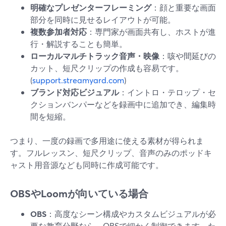
明確なプレゼンターフレーミング
：顔と重要な画面
部分を同時に見せるレイアウトが可能。
複数参加者対応
：専門家が画面共有し、ホストが進
行・解説することも簡単。
ローカルマルチトラック音声・映像
：咳や間延びの
カット、短尺クリップの作成も容易です。
(
support.streamyard.com
)
ブランド対応ビジュアル
：イントロ・テロップ・セ
クションバンパーなどを録画中に追加でき、編集時
間を短縮。
つまり、一度の録画で多用途に使える素材が得られま
す。フルレッスン、短尺クリップ、音声のみのポッドキ
ャスト用音源なども同時に作成可能です。
OBSやLoomが向いている場合
OBS
：高度なシーン構成やカスタムビジュアルが必
要な教育分野なら、OBSで細かく制御できます。た