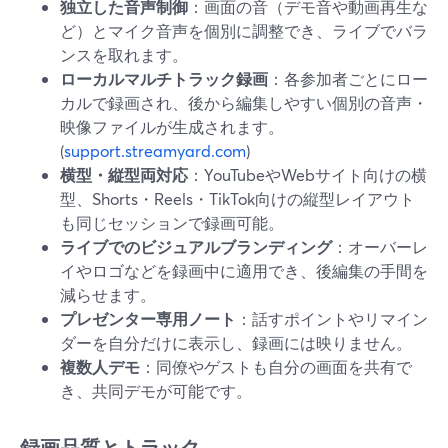
独立した音声制御
：画面の音（デモ音や動画再生な
ど）とマイク音声を個別に調整でき、ライブでバラ
ンスを取れます。
ローカルマルチトラック録画
：各参加者ごとにロー
カルで録画され、後から編集しやすい個別の音声・
映像ファイルが生成されます。
(
support.streamyard.com
)
横型・縦型両対応
：YouTubeやWebサイト向けの横
型、Shorts・Reels・TikTok向けの縦型レイアウト
も同じセッションで録画可能。
ライブでのビジュアルブランディング
：オーバーレ
イやロゴなどを録画中に適用でき、後編集の手間を
減らせます。
プレゼンター専用ノート
：話すポイントやリマイン
ダーを自分だけに表示し、録画には映りません。
複数人デモ
：同僚やゲストも自分の画面を共有で
き、共同デモが可能です。
録画品質とトラック