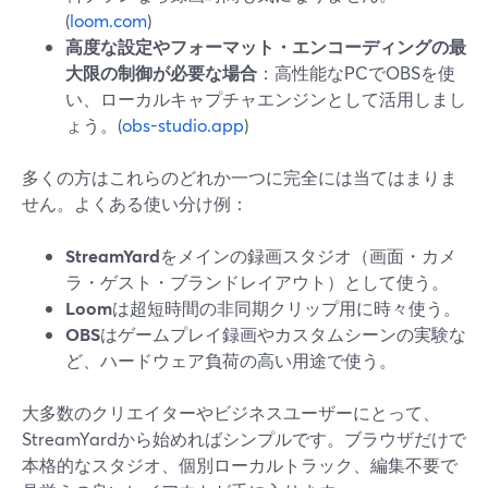
(
loom.com
)
高度な設定やフォーマット・エンコーディングの最
大限の制御が必要な場合
：高性能なPCでOBSを使
い、ローカルキャプチャエンジンとして活用しまし
ょう。(
obs-studio.app
)
多くの方はこれらのどれか一つに完全には当てはまりま
せん。よくある使い分け例：
StreamYard
をメインの録画スタジオ（画面・カメ
ラ・ゲスト・ブランドレイアウト）として使う。
Loom
は超短時間の非同期クリップ用に時々使う。
OBS
はゲームプレイ録画やカスタムシーンの実験な
ど、ハードウェア負荷の高い用途で使う。
大多数のクリエイターやビジネスユーザーにとって、
StreamYardから始めればシンプルです。ブラウザだけで
本格的なスタジオ、個別ローカルトラック、編集不要で