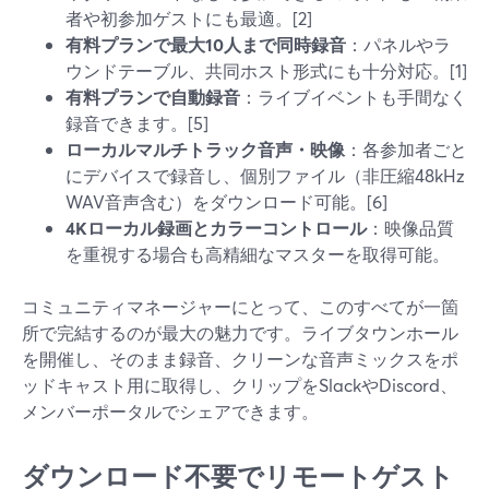
者や初参加ゲストにも最適。[2]
有料プランで最大10人まで同時録音
：パネルやラ
ウンドテーブル、共同ホスト形式にも十分対応。[1]
有料プランで自動録音
：ライブイベントも手間なく
録音できます。[5]
ローカルマルチトラック音声・映像
：各参加者ごと
にデバイスで録音し、個別ファイル（非圧縮48kHz
WAV音声含む）をダウンロード可能。[6]
4Kローカル録画とカラーコントロール
：映像品質
を重視する場合も高精細なマスターを取得可能。
コミュニティマネージャーにとって、このすべてが一箇
所で完結するのが最大の魅力です。ライブタウンホール
を開催し、そのまま録音、クリーンな音声ミックスをポ
ッドキャスト用に取得し、クリップをSlackやDiscord、
メンバーポータルでシェアできます。
ダウンロード不要でリモートゲスト