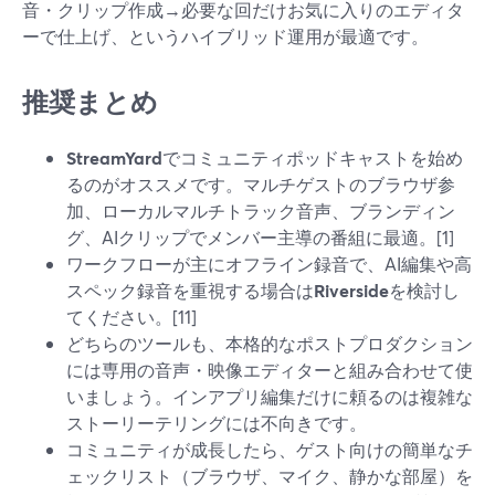
音・クリップ作成→必要な回だけお気に入りのエディタ
ーで仕上げ、というハイブリッド運用が最適です。
推奨まとめ
StreamYard
でコミュニティポッドキャストを始め
るのがオススメです。マルチゲストのブラウザ参
加、ローカルマルチトラック音声、ブランディン
グ、AIクリップでメンバー主導の番組に最適。[1]
ワークフローが主にオフライン録音で、AI編集や高
スペック録音を重視する場合は
Riverside
を検討し
てください。[11]
どちらのツールも、本格的なポストプロダクション
には専用の音声・映像エディターと組み合わせて使
いましょう。インアプリ編集だけに頼るのは複雑な
ストーリーテリングには不向きです。
コミュニティが成長したら、ゲスト向けの簡単なチ
ェックリスト（ブラウザ、マイク、静かな部屋）を