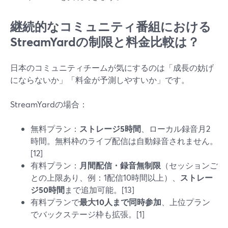
継続的なコミュニティ番組における
StreamYardの制限と料金比較は？
日本のコミュニティチームが気にするのは「成長の妨げ
にならないか」「料金が予測しやすいか」です。
StreamYardの場合：
無料プラン：
ストレージ5時間
、ローカル録音月2
時間。無料枠のライブ配信は自動録音されません。
[12]
有料プラン：
月間配信・録音無制限
（セッションご
との上限あり、例：1配信10時間以上）、
ストレー
ジ50時間
まで追加可能。[13]
有料プランで
最大10人まで同時参加
、上位プラン
でバックステージ枠も拡張。[1]