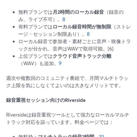
無料プランでは
月2時間のローカル録音
（録音の
み、ライブ不可）。
8
有料プランでは
ローカル録音時間が無制限
（ストレ
ージ・セッション制限あり）。
8
ローカル録音で参加者・素材ごとに音声・映像トラ
ックが分かれ、音声はWAVで取得可能。[6]
上位プランでは
クラウド音声トラック分離
（WAV）も追加。
9
週次や複数回のコミュニティ番組で、月間マルチトラッ
ク上限を気にしなくてよいのは大きなメリットです。
録音重視セッション向けのRiverside
Riversideは録音重視ツールとして強力なローカルマルチ
トラック対応を謳っています。料金ページでは：
無料枠：
マルチトラック録音2時間
。
10