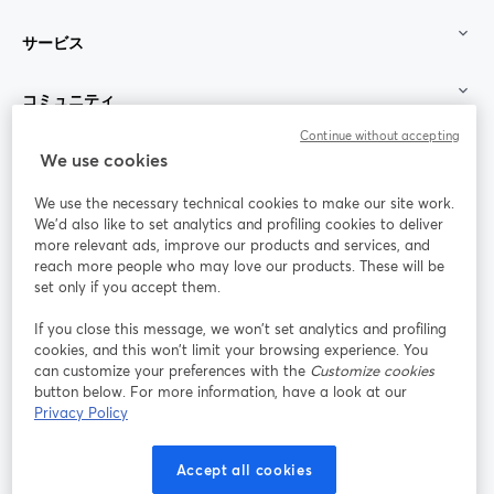
サービス
コミュニティ
Continue without accepting
StreamYard：
We use cookies
We use the necessary technical cookies to make our site work.
参加する
We'd also like to set analytics and profiling cookies to deliver
more relevant ads, improve our products and services, and
オン
X
reach more people who may love our products. These will be
Facebook
YouTube
ライ
(Twitter)
新しいタブで開く
新し
新しいタブで開く
set only if you accept them.
ンセ
ミナ
If you close this message, we won’t set analytics and profiling
ー
cookies, and this won’t limit your browsing experience. You
can customize your preferences with the
Customize cookies
Instagram
LinkedIn
新しいタブで開く
新しいタブで開く
button below. For more information, have a look at our
Privacy Policy
Accept all cookies