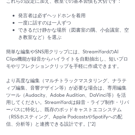
これらの設定に加え、教室での基本習慣も大切です：
発言者は必ずヘッドホンを着用
一度に話すのは一人ずつ
できるだけ静かな場所（図書室の隅、小会議室、空
き教室など）を選ぶ
簡単な編集やSNS用クリップには、StreamYardのAI
Clips機能が録音からハイライトを自動抽出し、短いプロ
モやリフレクションクリップを手軽に作成できます。
より高度な編集（マルチトラックマスタリング、ナラテ
ィブ編集、音響デザイン等）が必要な場合は、専用編集
ツール（Audacity、Adobe Audition、DaVinci等）を活
用してください。StreamYardは録音・ライブ制作・リパ
ーパスに特化し、既存のポッドキャストエコシステム
（RSSホスティング、Apple PodcastsやSpotifyへの配
信、分析等）と連携できる設計です。[^2]