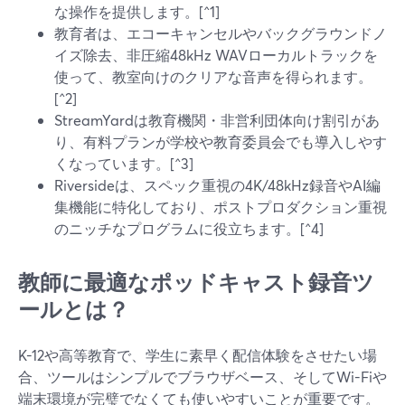
な操作を提供します。[^1]
教育者は、エコーキャンセルやバックグラウンドノ
イズ除去、非圧縮48kHz WAVローカルトラックを
使って、教室向けのクリアな音声を得られます。
[^2]
StreamYardは教育機関・非営利団体向け割引があ
り、有料プランが学校や教育委員会でも導入しやす
くなっています。[^3]
Riversideは、スペック重視の4K/48kHz録音やAI編
集機能に特化しており、ポストプロダクション重視
のニッチなプログラムに役立ちます。[^4]
教師に最適なポッドキャスト録音ツ
ールとは？
K-12や高等教育で、学生に素早く配信体験をさせたい場
合、ツールはシンプルでブラウザベース、そしてWi-Fiや
端末環境が完璧でなくても使いやすいことが重要です。