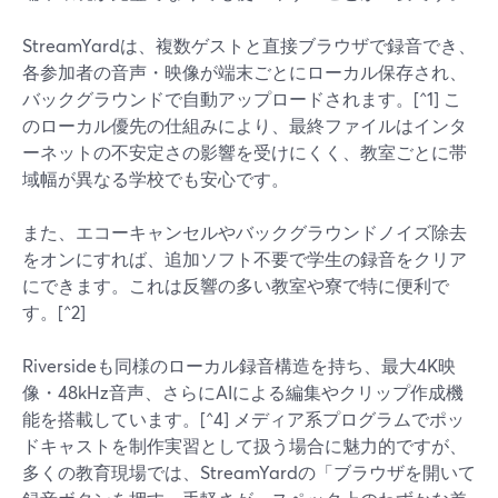
StreamYardは、複数ゲストと直接ブラウザで録音でき、
各参加者の音声・映像が端末ごとにローカル保存され、
バックグラウンドで自動アップロードされます。[^1] こ
のローカル優先の仕組みにより、最終ファイルはインタ
ーネットの不安定さの影響を受けにくく、教室ごとに帯
域幅が異なる学校でも安心です。
また、エコーキャンセルやバックグラウンドノイズ除去
をオンにすれば、追加ソフト不要で学生の録音をクリア
にできます。これは反響の多い教室や寮で特に便利で
す。[^2]
Riversideも同様のローカル録音構造を持ち、最大4K映
像・48kHz音声、さらにAIによる編集やクリップ作成機
能を搭載しています。[^4] メディア系プログラムでポッ
ドキャストを制作実習として扱う場合に魅力的ですが、
多くの教育現場では、StreamYardの「ブラウザを開いて