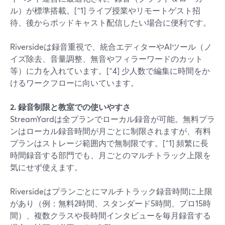
ル）が標準搭載。[^1] ライブ授業やリモートゲスト招
待、後からポッドキャスト配信したい場合に便利です。
Riversideは録音重視で、統合エディターやAIツール（ノ
イズ除去、音量調整、無音やフィラーワードのカット
等）に力を入れています。[^4] 少人数で編集に時間をか
けるワークフローに向いています。
2. 録音制限と教室での使いやすさ
StreamYardは全プランでローカル録音が可能。無料プラ
ンはローカル録音時間が月ごとに制限されますが、有料
プランはストレージ範囲内で無制限です。[^1] 頻繁に長
時間録音する部門でも、月ごとのマルチトラック上限を
気にせず使えます。
Riversideはプランごとにマルチトラック録音時間に上限
があり（例：無料2時間、スタンダード5時間、プロ15時
間）、複数クラスや長時間インタビューを毎月録音する