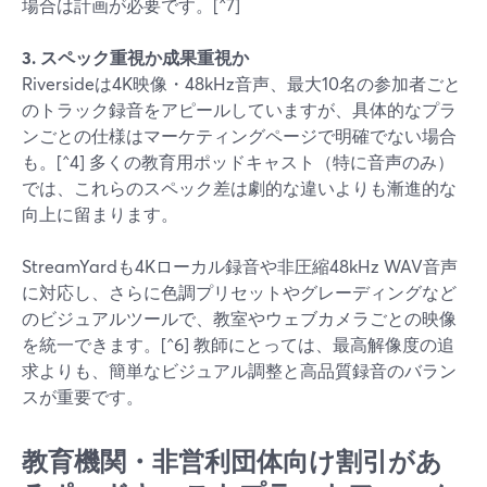
場合は計画が必要です。[^7]
3. スペック重視か成果重視か
Riversideは4K映像・48kHz音声、最大10名の参加者ごと
のトラック録音をアピールしていますが、具体的なプラ
ンごとの仕様はマーケティングページで明確でない場合
も。[^4] 多くの教育用ポッドキャスト（特に音声のみ）
では、これらのスペック差は劇的な違いよりも漸進的な
向上に留まります。
StreamYardも4Kローカル録音や非圧縮48kHz WAV音声
に対応し、さらに色調プリセットやグレーディングなど
のビジュアルツールで、教室やウェブカメラごとの映像
を統一できます。[^6] 教師にとっては、最高解像度の追
求よりも、簡単なビジュアル調整と高品質録音のバラン
スが重要です。
教育機関・非営利団体向け割引があ