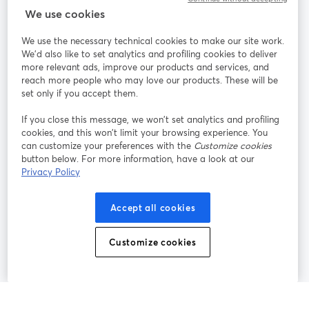
StreamYard：
We use cookies
We use the necessary technical cookies to make our site work.
参加する
We'd also like to set analytics and profiling cookies to deliver
more relevant ads, improve our products and services, and
オン
X
reach more people who may love our products. These will be
Facebook
YouTube
ライ
(Twitter)
新しいタブで開く
新し
新しいタブで開く
set only if you accept them.
ンセ
ミナ
If you close this message, we won’t set analytics and profiling
ー
cookies, and this won’t limit your browsing experience. You
can customize your preferences with the
Customize cookies
Instagram
LinkedIn
新しいタブで開く
新しいタブで開く
button below. For more information, have a look at our
Privacy Policy
Accept all cookies
利用規約
プラットフォーム利用規約
新しいタブで開く
新しいタブで開く
Customize cookies
個人情報保護方針
クッキーポリシー
新しいタブで開く
新しいタブで開く
クッキーの設定
ヘルプセンター
日本語
新しいタブで開く