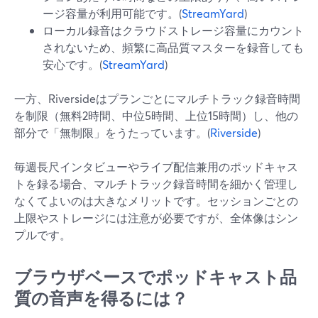
ージ容量が利用可能です。(
StreamYard
)
ローカル録音はクラウドストレージ容量にカウント
されないため、頻繁に高品質マスターを録音しても
安心です。(
StreamYard
)
一方、Riversideはプランごとにマルチトラック録音時間
を制限（無料2時間、中位5時間、上位15時間）し、他の
部分で「無制限」をうたっています。(
Riverside
)
毎週長尺インタビューやライブ配信兼用のポッドキャス
トを録る場合、マルチトラック録音時間を細かく管理し
なくてよいのは大きなメリットです。セッションごとの
上限やストレージには注意が必要ですが、全体像はシン
プルです。
ブラウザベースでポッドキャスト品
質の音声を得るには？