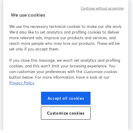
Continue without accepting
StreamYard：
We use cookies
We use the necessary technical cookies to make our site work.
参加する
We'd also like to set analytics and profiling cookies to deliver
more relevant ads, improve our products and services, and
オン
X
reach more people who may love our products. These will be
Facebook
YouTube
ライ
(Twitter)
新しいタブで開く
新し
新しいタブで開く
set only if you accept them.
ンセ
ミナ
If you close this message, we won’t set analytics and profiling
ー
cookies, and this won’t limit your browsing experience. You
can customize your preferences with the
Customize cookies
Instagram
LinkedIn
新しいタブで開く
新しいタブで開く
button below. For more information, have a look at our
Privacy Policy
Accept all cookies
利用規約
プラットフォーム利用規約
新しいタブで開く
新しいタブで開く
Customize cookies
個人情報保護方針
クッキーポリシー
新しいタブで開く
新しいタブで開く
クッキーの設定
ヘルプセンター
日本語