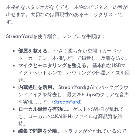
本格的なスタジオがなくても「本物のビジネス」の音が
出せます。大切なのは再現性のあるチェックリストで
す。
StreamYardを使う場合、シンプルな手順は：
部屋を整える。
小さく柔らかい空間（カーペッ
ト、カーテン、本棚など）で録音し、反響を防ぐ。
マイクとモニタリングを整える。
基本的なUSBマ
イク＋ヘッドホンで、ハウリングや部屋ノイズを回
避。
内蔵処理を活用。
StreamYardはAIでバックグラウ
ンドノイズを除去し、最大256kbpsのクリアな音声
を実現します。(
StreamYard
)
ローカル録音を有効に。
ゲストのWi‑Fiが乱れて
も、ローカルの4K/48kHzファイルは高品質を維
持。
編集で問題を分離。
トラックが分かれているので