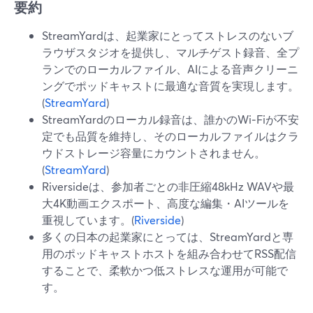
要約
StreamYardは、起業家にとってストレスのないブ
ラウザスタジオを提供し、マルチゲスト録音、全プ
ランでのローカルファイル、AIによる音声クリーニ
ングでポッドキャストに最適な音質を実現します。
(
StreamYard
)
StreamYardのローカル録音は、誰かのWi‑Fiが不安
定でも品質を維持し、そのローカルファイルはクラ
ウドストレージ容量にカウントされません。
(
StreamYard
)
Riversideは、参加者ごとの非圧縮48kHz WAVや最
大4K動画エクスポート、高度な編集・AIツールを
重視しています。(
Riverside
)
多くの日本の起業家にとっては、StreamYardと専
用のポッドキャストホストを組み合わせてRSS配信
することで、柔軟かつ低ストレスな運用が可能で
す。