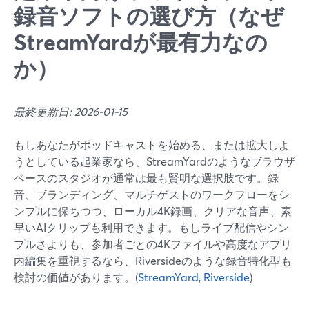
録音ソフトの選び方（なぜ
StreamYardが最有力なの
か）
最終更新日: 2026-01-15
もしあなたがポッドキャストを始める、または拡大しよ
うとしている起業家なら、StreamYardのようなブラウザ
ベースのスタジオが通常は最も賢明な選択肢です。録
音、ブランディング、マルチゲストのワークフローをシ
ンプルに保ちつつ、ローカル4K録画、クリアな音声、素
早いAIクリップも利用できます。もしライブ配信やシン
プルさよりも、参加者ごとの4Kファイルや高度なアプリ
内編集を重視するなら、Riversideのような録音特化型も
検討の価値があります。(
StreamYard
,
Riverside
)