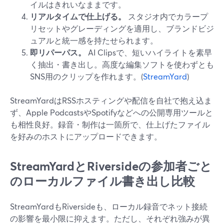
イルはきれいなままです。
リアルタイムで仕上げる。
スタジオ内でカラープ
リセットやグレーディングを適用し、ブランドビジ
ュアルと統一感を持たせられます。
即リパーパス。
AI Clipsで、短いハイライトを素早
く抽出・書き出し。高度な編集ソフトを使わずとも
SNS用のクリップを作れます。(
StreamYard
)
StreamYardはRSSホスティングや配信を自社で抱え込ま
ず、Apple PodcastsやSpotifyなどへの公開専用ツールと
も相性良好。録音・制作は一箇所で、仕上げたファイル
を好みのホストにアップロードできます。
StreamYardとRiversideの参加者ごと
のローカルファイル書き出し比較
StreamYardもRiversideも、ローカル録音でネット接続
の影響を最小限に抑えます。ただし、それぞれ強みが異