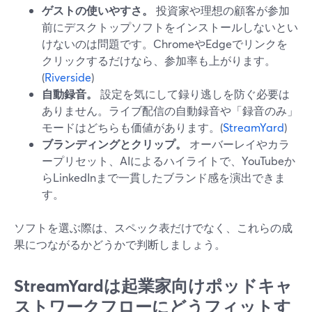
ゲストの使いやすさ。
投資家や理想の顧客が参加
前にデスクトップソフトをインストールしないとい
けないのは問題です。ChromeやEdgeでリンクを
クリックするだけなら、参加率も上がります。
(
Riverside
)
自動録音。
設定を気にして録り逃しを防ぐ必要は
ありません。ライブ配信の自動録音や「録音のみ」
モードはどちらも価値があります。(
StreamYard
)
ブランディングとクリップ。
オーバーレイやカラ
ープリセット、AIによるハイライトで、YouTubeか
らLinkedInまで一貫したブランド感を演出できま
す。
ソフトを選ぶ際は、スペック表だけでなく、これらの成
果につながるかどうかで判断しましょう。
StreamYardは起業家向けポッドキャ
ストワークフローにどうフィットす