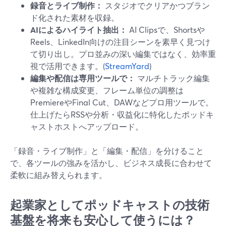
録音とライブ制作：
スタジオでクリアかつブラン
ド化された素材を収録。
AIによるハイライト抽出：
AI Clipsで、Shortsや
Reels、LinkedIn向けの注目シーンを素早く見つけ
て切り出し。プロ並みの深い編集ではなく、効率重
視で活用できます。(
StreamYard
)
編集や配信は専用ツールで：
マルチトラック編集
や複雑な構成変更、フレーム単位の調整は
PremiereやFinal Cut、DAWなどプロ用ツールで。
仕上げたらRSSや分析・収益化に特化したポッドキ
ャストホストへアップロード。
「録音・ライブ制作」と「編集・配信」を分けること
で、各ツールの強みを活かし、ビジネス成長に合わせて
柔軟に組み替えられます。
起業家としてポッドキャストの技術
基盤を将来も安心して使うには？