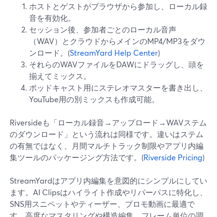
ホストとゲストがブラウザから参加し、ローカル録
音を有効化。
セッション後、参加者ごとのローカル音声
（WAV）とクラウドからメインのMP4/MP3をダウ
ンロード。(
StreamYard Help Center
)
それらのWAVファイルをDAWにドラッグし、頭を
揃えてミックス。
ポッドキャスト用にステレオマスターを書き出し、
YouTube用の別ミックスも作成可能。
Riversideも「ローカル録音→アップロード→WAVステム
のダウンロード」という流れは同様です。違いはステム
の有無ではなく、月間マルチトラック制限やアプリ内編
集ツールのパッケージング方法です。(
Riverside Pricing
)
StreamYardはアプリ内編集を意図的にシンプルにしてい
ます。AI Clipsはハイライト作成やリパーパスに特化し、
SNS用スニペットやティーザー、プロモ動画に最適で
す。高度なマスタリングや構造編集、フレーム単位の調