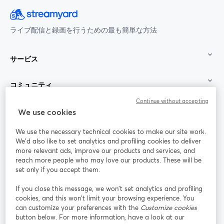
ライブ配信と録画を行うための最も簡単な方法
サービス
コミュニティ
Continue without accepting
StreamYard：
We use cookies
We use the necessary technical cookies to make our site work.
参加する
We'd also like to set analytics and profiling cookies to deliver
more relevant ads, improve our products and services, and
オン
X
reach more people who may love our products. These will be
Facebook
YouTube
ライ
(Twitter)
新しいタブで開く
新し
新しいタブで開く
set only if you accept them.
ンセ
ミナ
If you close this message, we won’t set analytics and profiling
ー
cookies, and this won’t limit your browsing experience. You
can customize your preferences with the
Customize cookies
Instagram
LinkedIn
新しいタブで開く
新しいタブで開く
button below. For more information, have a look at our