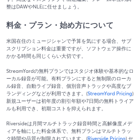
整はDAWやNLEに任せましょう。
料金・プラン・始め方について
米国在住のミュージシャンで予算を気にする場合、サブ
スクリプション料金は重要ですが、ソフトウェア操作に
かかる時間も同じくらい大切です。
StreamYardの無料プランではスタジオ体験や基本的なロ
ーカル録音が可能。有料プランにすると無制限のローカ
ル録音、自動ライブ録音、個別音声トラックや高度なブ
ランディングなどが利用できます。(
StreamYard Pricing
)
新規ユーザーは初年度の割引年額や7日間の無料トライア
ルも利用でき、初期コストを抑えられます。
Riversideは月間マルチトラック録音時間と高解像度メデ
ィアを軸にした料金体系で、無料プランはマルチトラッ
ク時間や品質が制限されています。(
Riverside Pricing
) セ