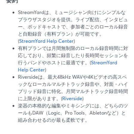
要約
StreamYardは、ミュージシャン向けにシンプルな
ブラウザスタジオを提供。ライブ配信、インタビュ
ー、ポッドキャストで、参加者ごとのローカル録音
と自動録音（有料プラン）が可能です。
(
StreamYard Help Center
)
有料プランでは月間無制限のローカル録音時間に対
応しており、頻繁に録音したり長時間セッションを
行うバンドやホストに最適です。(
StreamYard
Help Center
)
Riversideは、最大48kHz WAVや4Kビデオの高スペ
ックなローカルマルチトラック録音や、対面・ハイ
ブリッド録音に特化。月間マルチトラック録音時間
に上限があります。(
Riverside
)
楽器の本格的な編集やミキシングには、どちらのツ
ールもDAW（Logic、Pro Tools、Abletonなど）と
組み合わせるのが最も柔軟です。