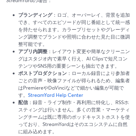
StreamYardの場合：
ブランディング
：ロゴ、オーバーレイ、背景を追加
でき、すべてのエピソードが同じ番組として統一感
を持たせられます。カラープリセットやグレーディ
ング調整でブランドや照明に合わせた見た目に微調
整可能です。
アプリ内調整
：レイアウト変更や簡単なクリーニン
グはスタジオ内で素早く行え、AI Clipsで短尺コン
テンツやSNS用の重要シーンも抽出できます。
ポストプロダクション
：ローカル録音により参加者
ごとの音声・映像ファイルが得られるため、編集者
はPremiereやDaVinciなどで細かい編集が可能で
す。
StreamYard Help Center
配信
：録音・ライブ制作・再利用に特化し、RSSホ
スティングは行いません。多くの営業・マーケティ
ングチームは既に専用のポッドキャストホストを使
っており、StreamYardはそのエコシステムに自然
に組み込めます。