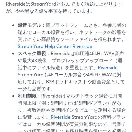
RiversideはStreamYardと並んでよく話題に上がります
が、やや異なる優先事項を持っています。
録音モデル
：両プラットフォームとも、各参加者の
端末でローカル録音を行い、ネットワークの影響を
受けにくい高品質なソースファイルを得られます。
StreamYard Help Center
Riverside
スペック重視
：Riversideは非圧縮48kHz WAV音声
や最大4K映像、プログレッシブアップロード（通
話中にファイル転送）を重視します。
Riverside
StreamYardも4Kローカル録音や48kHz WAVに対
応しており、B2Bポッドキャストや動画資産として
十分な品質です。
利用制限
：Riversideはマルチトラック録音に月間
時間上限（例：5時間または15時間/プラン）があ
り、複数番組や長時間インタビューを運用する場合
に影響します。
Riverside
StreamYardの有料プラン
ではローカル録音時間が実質無制限なので、営業チ
ームは頻繁に録音しても残り時間を気にする必要が