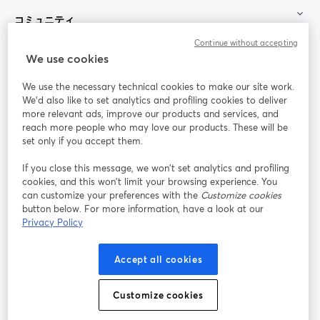
コミュニティ
Continue without accepting
StreamYard：
We use cookies
We use the necessary technical cookies to make our site work.
参加する
We'd also like to set analytics and profiling cookies to deliver
more relevant ads, improve our products and services, and
オン
X
reach more people who may love our products. These will be
Facebook
YouTube
ライ
(Twitter)
新しいタブで開く
新し
新しいタブで開く
set only if you accept them.
ンセ
ミナ
If you close this message, we won’t set analytics and profiling
ー
cookies, and this won’t limit your browsing experience. You
can customize your preferences with the
Customize cookies
Instagram
LinkedIn
新しいタブで開く
新しいタブで開く
button below. For more information, have a look at our
Privacy Policy
Accept all cookies
利用規約
プラットフォーム利用規約
新しいタブで開く
新しいタブで開く
Customize cookies
個人情報保護方針
クッキーポリシー
新しいタブで開く
新しいタブで開く