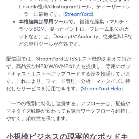
LinkedIn投稿やInstagramリール、ティーザートレ
ーラーに最適です。(
StreamYard
)
本格編集は専用ツールで。
複雑な編集（マルチト
ラックBGM、凝ったイントロ、フレーム単位のカ
ットなど）は、DescriptやAudacity、従来型NLEな
どの専用ツールが有効です。
配信面では、StreamYardはRSSホスト機能をあえて持た
ず、高品質なMP3/WAV/MP4出力を提供し、専用のポッ
ドキャストホストへアップロードする形を推奨していま
す。これにより、フィード管理・分析・マネタイズに特
化したサービスを活用できます。(
StreamYard Help
)
「一つの役割に特化し連携する」アプローチは、配信や
マネタイズ戦略が変わっても録音ワークフローを維持し
やすく、柔軟性を保てます。
小規模ビジネスの現実的なポッドキ