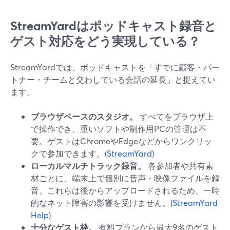
StreamYardはポッドキャスト録音と
ゲスト対応をどう実現している？
StreamYardでは、ポッドキャストを「すでに顧客・パー
トナー・チームと交わしている会話の延長」と捉えてい
ます。
ブラウザベースのスタジオ。
すべてをブラウザ上
で操作でき、重いソフトや制作用PCの管理は不
要。ゲストはChromeやEdgeなどからワンクリッ
クで参加できます。(
StreamYard
)
ローカルマルチトラック録音。
各参加者や共有素
材ごとに、端末上で個別に音声・映像ファイルを録
音。これらは後からアップロードされるため、一時
的なネット障害の影響を受けません。(
StreamYard
Help
)
十分なゲスト枠。
有料プランなら最大9名のゲスト