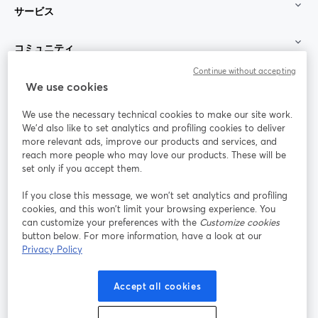
サービス
コミュニティ
Continue without accepting
StreamYard：
We use cookies
We use the necessary technical cookies to make our site work.
参加する
We'd also like to set analytics and profiling cookies to deliver
more relevant ads, improve our products and services, and
オン
X
reach more people who may love our products. These will be
Facebook
YouTube
ライ
(Twitter)
新しいタブで開く
新し
新しいタブで開く
set only if you accept them.
ンセ
ミナ
If you close this message, we won’t set analytics and profiling
ー
cookies, and this won’t limit your browsing experience. You
can customize your preferences with the
Customize cookies
Instagram
LinkedIn
新しいタブで開く
新しいタブで開く
button below. For more information, have a look at our
Privacy Policy
Accept all cookies
利用規約
プラットフォーム利用規約