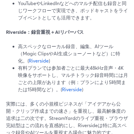
YouTubeやLinkedInなどへのマルチ配信も録音と同
じワークフローで実現でき、ポッドキャストをライ
ブイベントとしても活用できます。
Riverside：録音重視＋AIリパーパス
高スペックなローカル録音、編集、AIツール
（Magic ClipsやAI生成ショーノートなど）に特
化。(
Riverside
)
有料プランでは参加者ごとに最大48kHz音声・4K
映像をサポートし、マルチトラック録音時間には月
ごとの上限があります（例：プランにより5時間ま
たは15時間など）。(
Riverside
)
実際には、多くの小規模ビジネスが「アイデアから公
開・クリップ作成までの速さ」を重視し、最高解像度の
追求は二の次です。StreamYardのライブ重視・ブラウザ
完結型はこの流れを直感的にし、Riversideは特に高スペ
ック録音やAIツールを重視する場合に魅力的です。