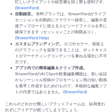
忙しいクライアントや経営層を招く際も便利です。
(
StreamYard
)
自動録音。
有料プランでは、StreamYardがライブ
セッションを自動的にクラウドへ録音し、編集や直
接アップロードに使えるエピソードファイルを常に
確保できます（セッションごとの制限あり）。
(
StreamYard Help
)
カスタムブランディング。
ロゴやカラー、画面上
のグラフィックを追加できることは、ポッドキャス
トがマーケティングコンテンツを兼ねる場合に不可
欠です。
アプリ内での簡単編集＆クリップ作成。
StreamYardのAI Clipsや軽量編集機能は、長い会話
からソーシャル投稿やプロモーション用の短い動画
を素早く作成するためのもので、本格的な編集ソフ
トの代替ではありません。(
StreamYard
)
これらのどれかが難しいプラットフォームは、結局使わ
れずにアイデアが眠ってしまうでしょう。