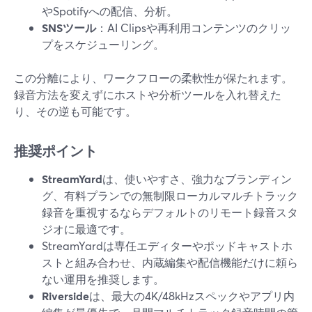
やSpotifyへの配信、分析。
SNSツール
：AI Clipsや再利用コンテンツのクリッ
プをスケジューリング。
この分離により、ワークフローの柔軟性が保たれます。
録音方法を変えずにホストや分析ツールを入れ替えた
り、その逆も可能です。
推奨ポイント
StreamYard
は、使いやすさ、強力なブランディン
グ、有料プランでの無制限ローカルマルチトラック
録音を重視するならデフォルトのリモート録音スタ
ジオに最適です。
StreamYardは専任エディターやポッドキャストホ
ストと組み合わせ、内蔵編集や配信機能だけに頼ら
ない運用を推奨します。
Riverside
は、最大の4K/48kHzスペックやアプリ内