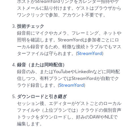
ホストがStreamYardリンクをカレンダー招待やゲ
ストメールに貼り付けます。ゲストはブラウザから
ワンクリックで参加、アカウント不要です。
技術チェック
録音前にマイクやカメラ、フレーミング、ネットや
照明を確認します。StreamYardは参加者ごとにロ
ーカル録音するため、軽微な接続トラブルでもマス
ターファイルは守られます。(
StreamYard
)
録音（または同時配信）
録音のみ、またはYouTubeやLinkedInなどに同時配
信しつつ、有料プランではStreamYardが自動でク
ラウド録音します。(
StreamYard
)
ダウンロードと引き継ぎ
セッション後、エディターがゲストごとのローカル
ファイルや（上位プランでは）クラウドの個別音声
トラックをダウンロードし、好みのDAWやNLEで
編集します。