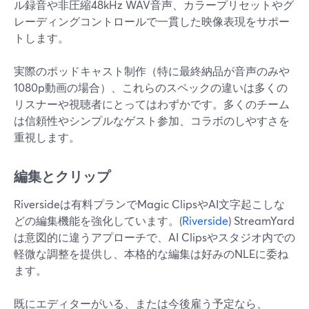
ル録音や非圧縮48kHz WAV音声、カラープリセットやグ
レーディングコントロールで一貫した映像表現をサポー
トします。
実際のポッドキャスト制作（特に最終納品が音声のみや
1080p動画の場合）、これらのスペックの違いは多くの
リスナーや視聴者にとってはわずかです。多くのチーム
は信頼性やシンプルなゲスト参加、コラボのしやすさを
重視します。
編集とクリップ
Riversideは有料プランでMagic ClipsやAI文字起こしな
どの編集機能を強化しています。(
Riverside
) StreamYard
は意図的に違うアプローチで、AI Clipsやスタジオ内での
軽微な調整を提供し、本格的な編集は好みのNLEに委ね
ます。
既にエディターがいる、または今後雇う予定なら、