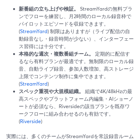
新番組の立ち上げや検証。
StreamYardの無料プラ
ンでフローを練習し、月2時間のローカル録音枠で
パイロットエピソードを収録できます。
(
StreamYard
) 制限はありますが（ライブ配信の自
動録音なし・録音時間が少ない）、インターフェー
ス習得には十分です。
本格的な週次・複数番組チーム。
定期的に配信す
るなら有料プランが最適です。無制限のローカル録
音、自動ライブ録音、参加人数増加、高ストレージ
上限でコンテンツ制作に集中できます。
(
StreamYard
)
スペック重視や大規模組織。
組織で4K/48kHzの最
高スペックやプラットフォーム内編集・AIショーノ
ートが必須なら、Riversideの該当プランを既存ワ
ークフローに組み合わせるのも有効です。
(
Riverside
)
実際には、多くのチームがStreamYardを常設録音ルーム