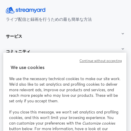
ライブ配信と録画を行うための最も簡単な方法
サービス
コミュニティ
Continue without accepting
StreamYard：
We use cookies
We use the necessary technical cookies to make our site work.
参加する
We'd also like to set analytics and profiling cookies to deliver
more relevant ads, improve our products and services, and
オン
X
reach more people who may love our products. These will be
Facebook
YouTube
ライ
(Twitter)
新しいタブで開く
新し
新しいタブで開く
set only if you accept them.
ンセ
ミナ
If you close this message, we won’t set analytics and profiling
ー
cookies, and this won’t limit your browsing experience. You
can customize your preferences with the
Customize cookies
Instagram
LinkedIn
新しいタブで開く
新しいタブで開く
button below. For more information, have a look at our