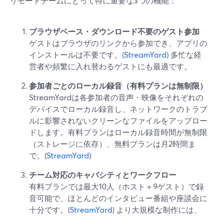
リモートチームにとって特に重要な3つの機能：
ブラウザベース・ダウンロード不要のゲスト参加
ゲストはブラウザのリンクから参加でき、アプリの
インストールは不要です。(
StreamYard
) 多忙な経
営者や頻繁に入れ替わるゲストにも最適です。
参加者ごとのローカル録音（有料プランは無制限）
StreamYardは各参加者の音声・映像をそれぞれの
デバイスでローカル録音し、ネットワークのトラブ
ルに影響されないクリーンなファイルをアップロー
ドします。有料プランはローカル録音時間が無制限
（ストレージに依存）、無料プランは月2時間ま
で。(
StreamYard
)
チーム対応のキャパシティとワークフロー
有料プランでは最大10人（ホスト＋9ゲスト）で録
音可能で、ほとんどのインタビュー番組や座談会に
十分です。(
StreamYard
) より大規模な制作には、