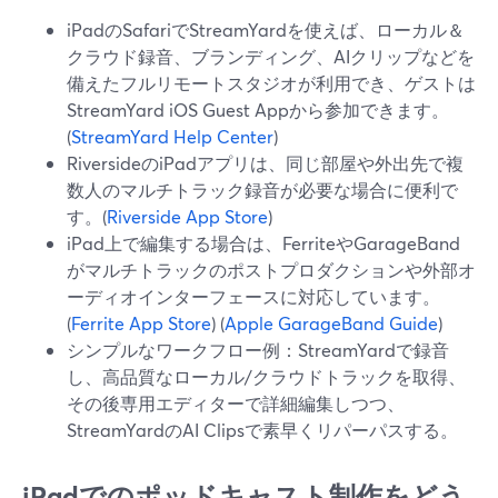
iPadのSafariでStreamYardを使えば、ローカル＆
クラウド録音、ブランディング、AIクリップなどを
備えたフルリモートスタジオが利用でき、ゲストは
StreamYard iOS Guest Appから参加できます。
(
StreamYard Help Center
)
RiversideのiPadアプリは、同じ部屋や外出先で複
数人のマルチトラック録音が必要な場合に便利で
す。(
Riverside App Store
)
iPad上で編集する場合は、FerriteやGarageBand
がマルチトラックのポストプロダクションや外部オ
ーディオインターフェースに対応しています。
(
Ferrite App Store
) (
Apple GarageBand Guide
)
シンプルなワークフロー例：StreamYardで録音
し、高品質なローカル/クラウドトラックを取得、
その後専用エディターで詳細編集しつつ、
StreamYardのAI Clipsで素早くリパーパスする。
iPadでのポッドキャスト制作をどう