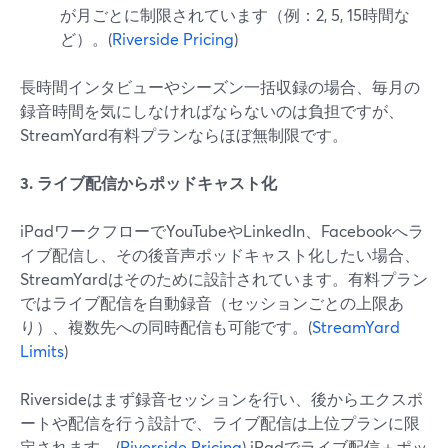
が月ごとに制限されています（例：2, 5, 15時間な
ど）。(
Riverside Pricing
)
長時間インタビューやシーズン一括収録の場合、毎月の
録音時間を気にしなければならないのは負担ですが、
StreamYard有料プランならほぼ無制限です。
3. ライブ配信からポッドキャスト化
iPadワークフローでYouTubeやLinkedIn、Facebookへラ
イブ配信し、その後音声ポッドキャスト化したい場合、
StreamYardはそのために設計されています。有料プラン
ではライブ配信を自動録音（セッションごとの上限あ
り）、複数先への同時配信も可能です。(
StreamYard
Limits
)
Riversideはまず録音セッションを行い、後からエクスポ
ートや配信を行う設計で、ライブ配信は上位プランに限
定されます。(
Riverside Pricing
) iPadでライブ配信＋ポッ