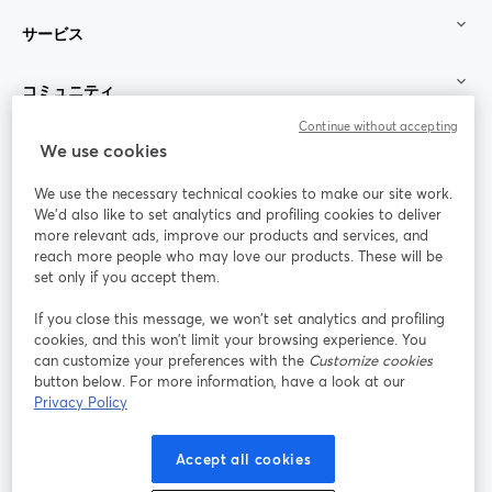
サービス
コミュニティ
Continue without accepting
StreamYard：
We use cookies
We use the necessary technical cookies to make our site work.
参加する
We'd also like to set analytics and profiling cookies to deliver
more relevant ads, improve our products and services, and
オン
X
reach more people who may love our products. These will be
Facebook
YouTube
ライ
(Twitter)
新しいタブで開く
新し
新しいタブで開く
set only if you accept them.
ンセ
ミナ
If you close this message, we won’t set analytics and profiling
ー
cookies, and this won’t limit your browsing experience. You
can customize your preferences with the
Customize cookies
Instagram
LinkedIn
新しいタブで開く
新しいタブで開く
button below. For more information, have a look at our
Privacy Policy
Accept all cookies
利用規約
プラットフォーム利用規約