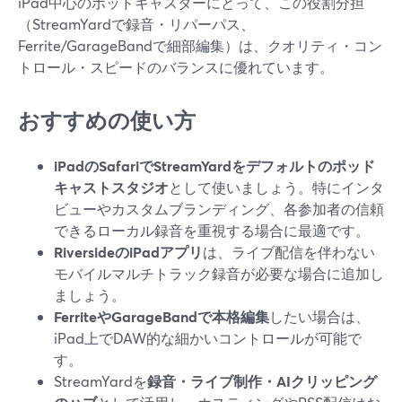
iPad中心のポッドキャスターにとって、この役割分担
（StreamYardで録音・リパーパス、
Ferrite/GarageBandで細部編集）は、クオリティ・コン
トロール・スピードのバランスに優れています。
おすすめの使い方
iPadのSafariでStreamYardをデフォルトのポッド
キャストスタジオ
として使いましょう。特にインタ
ビューやカスタムブランディング、各参加者の信頼
できるローカル録音を重視する場合に最適です。
RiversideのiPadアプリ
は、ライブ配信を伴わない
モバイルマルチトラック録音が必要な場合に追加し
ましょう。
FerriteやGarageBandで本格編集
したい場合は、
iPad上でDAW的な細かいコントロールが可能で
す。
StreamYardを
録音・ライブ制作・AIクリッピング