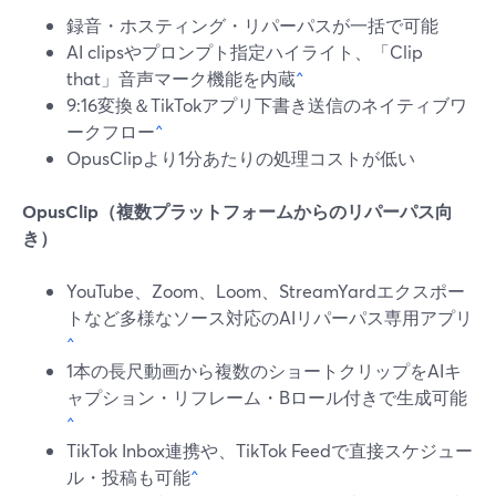
録音・ホスティング・リパーパスが一括で可能
AI clipsやプロンプト指定ハイライト、「Clip
that」音声マーク機能を内蔵
^
9:16変換＆TikTokアプリ下書き送信のネイティブワ
ークフロー
^
OpusClipより1分あたりの処理コストが低い
OpusClip（複数プラットフォームからのリパーパス向
き）
YouTube、Zoom、Loom、StreamYardエクスポー
トなど多様なソース対応のAIリパーパス専用アプリ
^
1本の長尺動画から複数のショートクリップをAIキ
ャプション・リフレーム・Bロール付きで生成可能
^
TikTok Inbox連携や、TikTok Feedで直接スケジュー
ル・投稿も可能
^