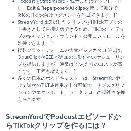
PodcastをStreamYardで録音またはアップロード
し、
Edit & Repurpose
や
AI clips
を使って数分で
9:16のTikTok向けセグメントを作成できます。[^
StreamYardは選択したクリップをTikTokアプリの
下書きとして直接送信できるため、TikTokネイティ
ブのキャプション・サウンド・公開コントロールを
維持できます。[^
複数プラットフォームの大量バックカタログには、
OpusClipやVEEDが追加の自動化やスケジューリン
グを提供しますが、通常は1分あたりのコストが高
くなり、工程も増えます。[^
多くの日本のポッドキャスターは、StreamYardだ
けで週次のTikTok運用が十分可能で、サブスクリプ
ションやエクスポート、ワークフローの複雑さを抑
えられます。
StreamYardでPodcastエピソードか
らTikTokクリップを作るには？