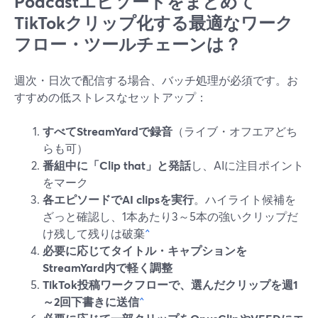
Podcastエピソードをまとめて
TikTokクリップ化する最適なワーク
フロー・ツールチェーンは？
週次・日次で配信する場合、バッチ処理が必須です。お
すすめの低ストレスなセットアップ：
すべてStreamYardで録音
（ライブ・オフエアどち
らも可）
番組中に「Clip that」と発話
し、AIに注目ポイント
をマーク
各エピソードでAI clipsを実行
。ハイライト候補を
ざっと確認し、1本あたり3～5本の強いクリップだ
け残して残りは破棄
^
必要に応じてタイトル・キャプションを
StreamYard内で軽く調整
TikTok投稿ワークフローで、選んだクリップを週1
～2回下書きに送信
^