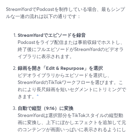
StreamYardでPodcastを制作している場合、最もシンプ
ルな一連の流れは以下の通りです：
StreamYardでエピソードを録音
Podcastをライブ配信または事前収録でホストし、
終了後にフルエピソードがStreamYardのビデオラ
イブラリに表示されます。
録画を開き「Edit & Repurpose」を選択
ビデオライブラリからエピソードを選択し、
StreamYardのTikTokワークフローを選びます。こ
れにより長尺録画を短いセグメントにトリミングで
きます。
^
自動で縦型（9:16）に変換
StreamYardは選択部分をTikTokスタイルの縦型動
画に変換し、上下にぼかしエフェクトを追加して元
のコンテンツが画面いっぱいに表示されるようにし