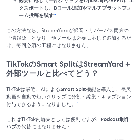
必要に応じて一部クリップをOpusClipやVEEDにエ
クスポートし、Bロール追加やマルチプラットフォ
ーム投稿を試す
^
この方法なら、StreamYardが録音・リパーパス両方の
「情報源」となり、他ツールは必要に応じて追加するだ
け。毎回必須の工程にはなりません。
TikTokのSmart SplitはStreamYard＋
外部ツールと比べてどう？
TikTokは最近、AIによる
Smart Split
機能を導入し、長尺
動画を自動で短いクリップに分割・編集・キャプション
付与できるようになりました。
^
これはTikTok内編集としては便利ですが、
Podcast制作
ハブ
の代替にはなりません：