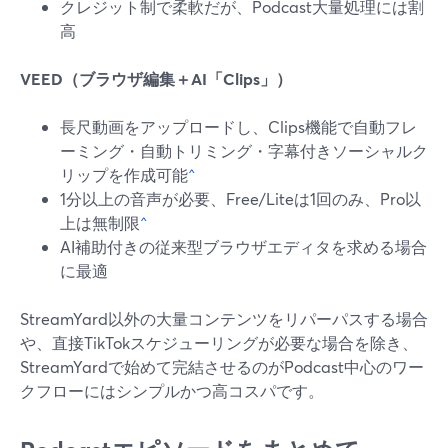
クレジット制で柔軟だが、Podcast大量処理には割
高
VEED（ブラウザ編集＋AI「Clips」）
長尺動画をアップロードし、Clips機能で自動フレ
ーミング・自動トリミング・字幕付きソーシャルク
リップを作成可能
^
1分以上の音声が必要、Free/Liteは1回のみ、Pro以
上は無制限
^
AI補助付きの従来型ブラウザエディタを求める場合
に最適
StreamYard以外の大量コンテンツをリパーパスする場合
や、直接TikTokスケジューリングが必要な場合を除き、
StreamYardで始めて完結させるのがPodcast中心のワー
クフローにはシンプルかつ高コスパです。