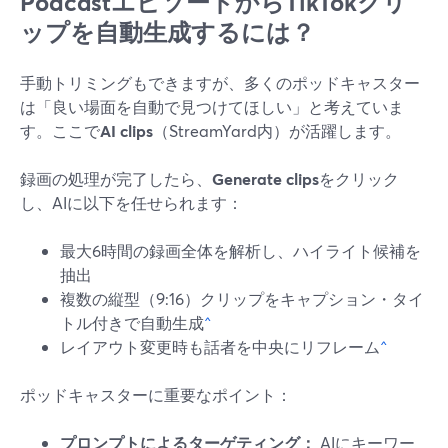
PodcastエピソードからTikTokクリ
ップを自動生成するには？
手動トリミングもできますが、多くのポッドキャスター
は「良い場面を自動で見つけてほしい」と考えていま
す。ここで
AI clips
（StreamYard内）が活躍します。
録画の処理が完了したら、
Generate clips
をクリック
し、AIに以下を任せられます：
最大6時間の録画全体を解析し、ハイライト候補を
抽出
複数の縦型（9:16）クリップをキャプション・タイ
トル付きで自動生成
^
レイアウト変更時も話者を中央にリフレーム
^
ポッドキャスターに重要なポイント：
プロンプトによるターゲティング：
AIにキーワー