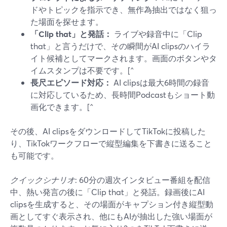
ドやトピックを指示でき、無作為抽出ではなく狙っ
た場面を探せます。
「Clip that」と発話：
ライブや録音中に「Clip
that」と言うだけで、その瞬間がAI clipsのハイラ
イト候補としてマークされます。画面のボタンやタ
イムスタンプは不要です。[^
長尺エピソード対応：
AI clipsは最大6時間の録音
に対応しているため、長時間Podcastもショート動
画化できます。[^
その後、AI clipsをダウンロードしてTikTokに投稿した
り、TikTokワークフローで縦型編集を下書きに送ること
も可能です。
クイックシナリオ
: 60分の週次インタビュー番組を配信
中、熱い発言の後に「Clip that」と発話。録画後にAI
clipsを生成すると、その場面がキャプション付き縦型動
画としてすぐ表示され、他にもAIが抽出した強い場面が