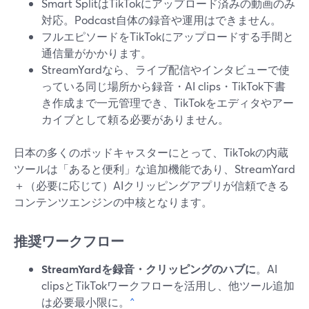
Smart SplitはTikTokにアップロード済みの動画のみ
対応。Podcast自体の録音や運用はできません。
フルエピソードをTikTokにアップロードする手間と
通信量がかかります。
StreamYardなら、ライブ配信やインタビューで使
っている同じ場所から録音・AI clips・TikTok下書
き作成まで一元管理でき、TikTokをエディタやアー
カイブとして頼る必要がありません。
日本の多くのポッドキャスターにとって、TikTokの内蔵
ツールは「あると便利」な追加機能であり、StreamYard
＋（必要に応じて）AIクリッピングアプリが信頼できる
コンテンツエンジンの中核となります。
推奨ワークフロー
StreamYardを録音・クリッピングのハブに
。AI
clipsとTikTokワークフローを活用し、他ツール追加
は必要最小限に。
^