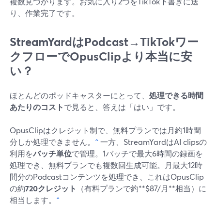
複数見つかります。お気に入り2つをTikTok下書きに送
り、作業完了です。
StreamYardはPodcast→TikTokワー
クフローでOpusClipより本当に安
い？
ほとんどのポッドキャスターにとって、
処理できる時間
あたりのコスト
で見ると、答えは「はい」です。
OpusClipはクレジット制で、無料プランでは月約1時間
分しか処理できません。
^
一方、StreamYardはAI clipsの
利用を
バッチ単位
で管理。1バッチで最大6時間の録画を
処理でき、無料プランでも複数回生成可能。月最大12時
間分のPodcastコンテンツを処理でき、これはOpusClip
の約
720クレジット
（有料プランで約**$87/月**相当）に
相当します。
^