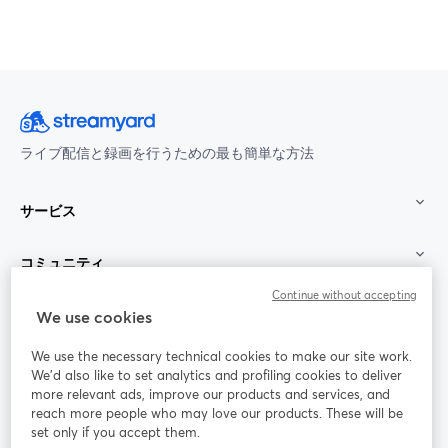
ライブ配信と録画を行うための最も簡単な方法
サービス
コミュニティ
Continue without accepting
StreamYard：
We use cookies
We use the necessary technical cookies to make our site work.
参加する
We'd also like to set analytics and profiling cookies to deliver
more relevant ads, improve our products and services, and
オン
X
reach more people who may love our products. These will be
Facebook
YouTube
ライ
(Twitter)
新しいタブで開く
新し
新しいタブで開く
set only if you accept them.
ンセ