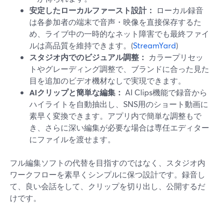
安定したローカルファースト設計：
ローカル録音
は各参加者の端末で音声・映像を直接保存するた
め、ライブ中の一時的なネット障害でも最終ファイ
ルは高品質を維持できます。(
StreamYard
)
スタジオ内でのビジュアル調整：
カラープリセッ
トやグレーディング調整で、ブランドに合った見た
目を追加のビデオ機材なしで実現できます。
AIクリップと簡単な編集：
AI Clips機能で録音から
ハイライトを自動抽出し、SNS用のショート動画に
素早く変換できます。アプリ内で簡単な調整もで
き、さらに深い編集が必要な場合は専任エディター
にファイルを渡せます。
フル編集ソフトの代替を目指すのではなく、スタジオ内
ワークフローを素早くシンプルに保つ設計です。録音し
て、良い会話をして、クリップを切り出し、公開するだ
けです。