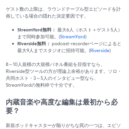
ゲスト数の上限は、ラウンドテーブル型エピソードを計
画している場合の隠れた決定要因です。
StreamYard無料：
最大6人（ホスト＋ゲスト5人）
まで同時参加可能。(
StreamYard
)
Riverside無料：
podcast-recorderページによると
最大9人までスタジオに招待可能。(
Riverside
)
8～10人規模の大規模パネル番組を目指すなら、
Riverside型ツールの方が理論上余裕があります。ソロ・
共同ホスト・3～5人のインタビュー型なら、
StreamYardの無料枠で十分です。
内蔵音楽や高度な編集は最初から必
要？
新規ポッドキャスターが陥りがちな罠の一つは、エピソ