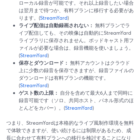
ローカル録音が可能です。それ以上録音したい場合
は翌月まで待つか、有料プランに移行する必要があ
ります。(
StreamYard
)
ライブ配信は自動録画されない：
無料プランでラ
イブ配信しても、その映像は自動的にStreamYard
ライブラリに保存されません。ポッドキャスト用フ
ァイルが必要な場合は、録音機能を使いましょう。
(
StreamYard
)
保存とダウンロード：
無料アカウントはクラウド
上に少数の録音を保存できますが、録音ファイルの
ダウンロードは有料プランの機能です。
(
StreamYard
)
ゲスト数の上限：
自分を含めて最大6人まで同時に
録音可能です（ソロ、共同ホスト、パネル形式のほ
とんどをカバー）。(
StreamYard
)
つまり、StreamYardは本格的なライブ風制作環境を無料
で体験できますが、使い続けるには制限があるため、成
長に合わせて有料プランへの移行を検討することになり