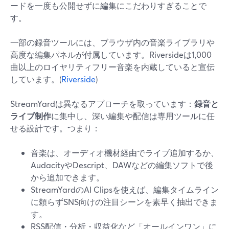
ードを一度も公開せずに編集にこだわりすぎることで
す。
一部の録音ツールには、ブラウザ内の音楽ライブラリや
高度な編集パネルが付属しています。Riversideは1,000
曲以上のロイヤリティフリー音楽を内蔵していると宣伝
しています。(
Riverside
)
StreamYardは異なるアプローチを取っています：
録音と
ライブ制作
に集中し、深い編集や配信は専用ツールに任
せる設計です。つまり：
音楽は、オーディオ機材経由でライブ追加するか、
AudacityやDescript、DAWなどの編集ソフトで後
から追加できます。
StreamYardのAI Clipsを使えば、編集タイムライン
に頼らずSNS向けの注目シーンを素早く抽出できま
す。
RSS配信・分析・収益化など「オールインワン」に