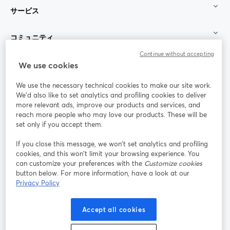
サービス
コミュニティ
Continue without accepting
StreamYard：
We use cookies
We use the necessary technical cookies to make our site work.
参加する
We'd also like to set analytics and profiling cookies to deliver
more relevant ads, improve our products and services, and
オン
X
reach more people who may love our products. These will be
Facebook
YouTube
ライ
(Twitter)
新しいタブで開く
新し
新しいタブで開く
set only if you accept them.
ンセ
ミナ
If you close this message, we won’t set analytics and profiling
ー
cookies, and this won’t limit your browsing experience. You
can customize your preferences with the
Customize cookies
Instagram
LinkedIn
新しいタブで開く
新しいタブで開く
button below. For more information, have a look at our
Privacy Policy
Accept all cookies
利用規約
プラットフォーム利用規約