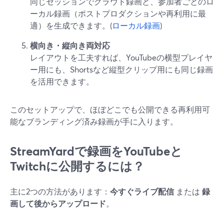
同じセッションでクラウド録画と、参加者ごとのロ
ーカル録画（ポストプロダクションや再利用に最
適）を生成できます。(
ローカル録画
)
横向き・縦向き両対応
レイアウトを工夫すれば、YouTubeの横型プレイヤ
ー用にも、Shortsなど縦型クリップ用にも同じ録画
を活用できます。
このセットアップで、ほぼどこでも公開できる再利用可
能なブランディング済み録画が手に入ります。
StreamYardで録画をYouTubeと
Twitchに公開するには？
主に2つの方法があります：
今すぐライブ配信
または
録
画して後からアップロード
。