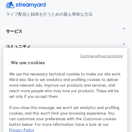
ライブ配信と録画を行うための最も簡単な方法
サービス
コミュニティ
Continue without accepting
StreamYard：
We use cookies
We use the necessary technical cookies to make our site work.
参加する
We'd also like to set analytics and profiling cookies to deliver
more relevant ads, improve our products and services, and
オン
X
reach more people who may love our products. These will be
Facebook
YouTube
ライ
(Twitter)
新しいタブで開く
新し
新しいタブで開く
set only if you accept them.
ンセ
ミナ
If you close this message, we won’t set analytics and profiling
ー
cookies, and this won’t limit your browsing experience. You
can customize your preferences with the
Customize cookies
Instagram
LinkedIn
新しいタブで開く
新しいタブで開く
button below. For more information, have a look at our
Privacy Policy