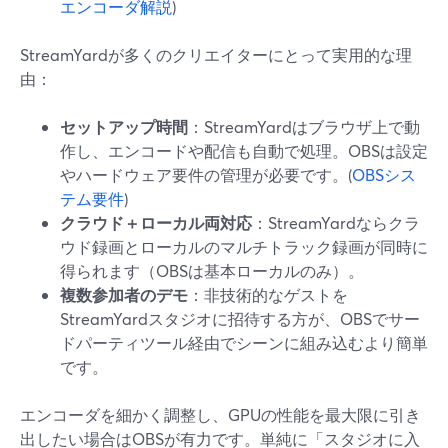
エンコーダ解説
)
StreamYardが多くのクリエイターにとって実用的な理
由：
セットアップ時間
：StreamYardはブラウザ上で動
作し、エンコードや配信も自動で処理。OBSは設定
やハードウェア要件の管理が必要です。(
OBSシス
テム要件
)
クラウド＋ローカル両対応
：StreamYardならクラ
ウド録画とローカルのマルチトラック録画が同時に
得られます（OBSは基本ローカルのみ）。
複数参加者のデモ
：非技術的なゲストを
StreamYardスタジオに招待する方が、OBSでサー
ドパーティツール経由でシーンに組み込むより簡単
です。
エンコーダを細かく調整し、GPUの性能を最大限に引き
出したい場合はOBSが有力です。単純に「スタジオに入