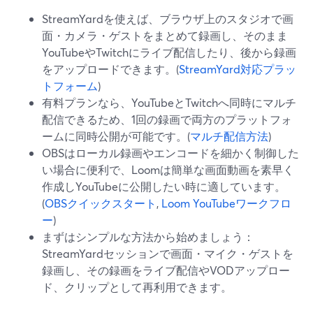
StreamYardを使えば、ブラウザ上のスタジオで画
面・カメラ・ゲストをまとめて録画し、そのまま
YouTubeやTwitchにライブ配信したり、後から録画
をアップロードできます。(
StreamYard対応プラッ
トフォーム
)
有料プランなら、YouTubeとTwitchへ同時にマルチ
配信できるため、1回の録画で両方のプラットフォ
ームに同時公開が可能です。(
マルチ配信方法
)
OBSはローカル録画やエンコードを細かく制御した
い場合に便利で、Loomは簡単な画面動画を素早く
作成しYouTubeに公開したい時に適しています。
(
OBSクイックスタート
,
Loom YouTubeワークフロ
ー
)
まずはシンプルな方法から始めましょう：
StreamYardセッションで画面・マイク・ゲストを
録画し、その録画をライブ配信やVODアップロー
ド、クリップとして再利用できます。