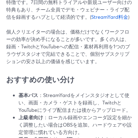
特徴です。7日間の無料トライアルや新規ユーザー向けの
特典もあり、チーム全員でデモ・ウェビナー・ライブ配
信を録画するハブとして経済的です。(
StreamYard料金
)
個人クリエイターの場合は、価格だけでなくワークフロ
ーの効率が決め手になることが多いです。多くの人は、
録画・TwitchとYouTubeへの配信・素材再利用を1つのブ
ラウザスタジオで完結できることで、個別サブスクリプ
ションの安さ以上の価値を感じています。
おすすめの使い分け
基本パス
：StreamYardをメインスタジオとして使
い、画面・カメラ・ゲストを録画し、Twitchと
YouTubeにライブ配信または後からアップロード。
上級者向け
：ローカル録画やエンコーダ設定を細か
く調整したい場合はOBSを追加。ハードウェアや設
定管理に慣れている方向け。