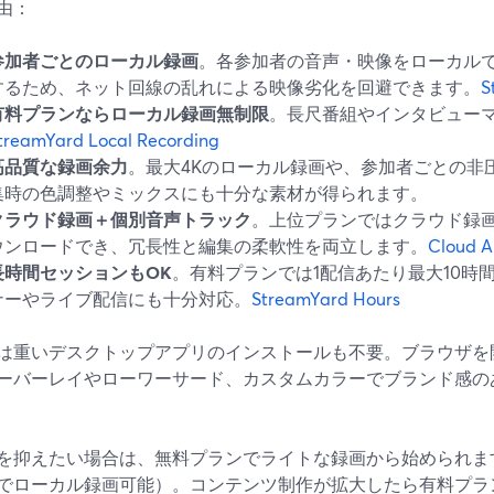
由：
参加者ごとのローカル録画
。各参加者の音声・映像をローカル
するため、ネット回線の乱れによる映像劣化を回避できます。
S
有料プランならローカル録画無制限
。長尺番組やインタビュー
treamYard Local Recording
高品質な録画余力
。最大4Kのローカル録画や、参加者ごとの非圧縮
集時の色調整やミックスにも十分な素材が得られます。
クラウド録画＋個別音声トラック
。上位プランではクラウド録
ウンロードでき、冗長性と編集の柔軟性を両立します。
Cloud A
長時間セッションもOK
。有料プランでは1配信あたり最大10時
ナーやライブ配信にも十分対応。
StreamYard Hours
では重いデスクトップアプリのインストールも不要。ブラウザ
ーバーレイやローワーサード、カスタムカラーでブランド感の
を抑えたい場合は、無料プランでライトな録画から始められま
でローカル録画可能）。コンテンツ制作が拡大したら有料プラ