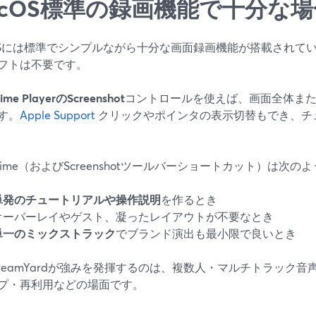
acOS標準の録画機能で十分な
OSには標準でシンプルながら十分な画面録画機能が搭載されて
フトは不要です。
ime PlayerのScreenshot
コントロールを使えば、画面全体ま
す。
Apple Support
クリックやポインタの表示切替もでき、チ
ckTime（およびScreenshotツールバーショートカット）は次
単発のチュートリアルや操作説明
を作るとき
オーバーレイやゲスト、凝ったレイアウトが不要なとき
単一のミックストラック
でブランド演出も最小限で良いとき
treamYardが強みを発揮するのは、複数人・マルチトラック音
プ・再利用などの場面です。