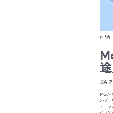
作成者
M
途
最終更新
Mac
のブラ
アップ
インで