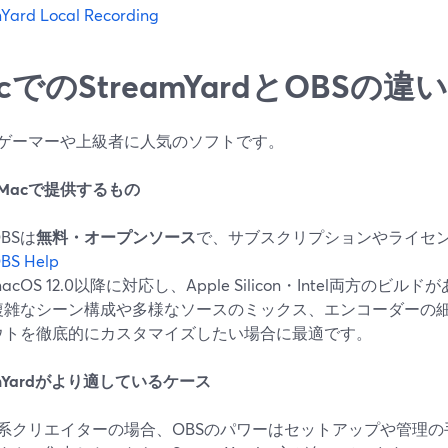
Yard Local Recording
cでのStreamYardとOBSの違
はゲーマーや上級者に人気のソフトです。
がMacで提供するもの
BSは
無料・オープンソース
で、サブスクリプションやライセ
BS Help
acOS 12.0以降に対応し、Apple Silicon・Intel両方のビル
複雑なシーン構成や多様なソースのミックス、エンコーダーの
ウトを徹底的にカスタマイズしたい場合に最適です。
amYardがより適しているケース
系クリエイターの場合、OBSのパワーはセットアップや管理