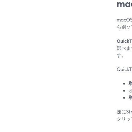
m
mac
ら別ソ
QuickT
選べま
す。
Qui
逆にS
クリッ