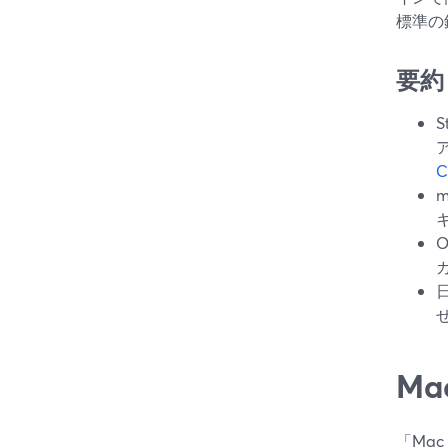
標準の
要約
C
M
「Ma