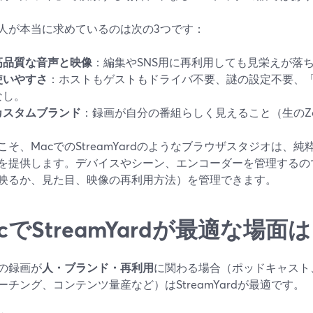
人が本当に求めているのは次の3つです：
高品質な音声と映像
：編集やSNS用に再利用しても見栄えが落
使いやすさ
：ホストもゲストもドライバ不要、謎の設定不要、
なし。
カスタムブランド
：録画が自分の番組らしく見えること（生のZ
こそ、MacでのStreamYardのようなブラウザスタジオは、
を提供します。デバイスやシーン、エンコーダーを管理するの
映るか、見た目、映像の再利用方法）を管理できます。
cでStreamYardが最適な場面
での録画が
人・ブランド・再利用
に関わる場合（ポッドキャスト
ーチング、コンテンツ量産など）はStreamYardが最適です。