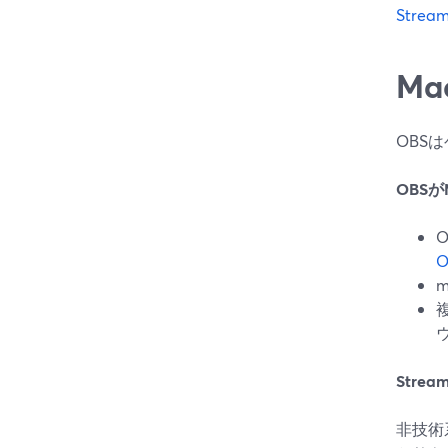
Stream
Ma
OBS
OBS
O
O
m
Stre
非技術