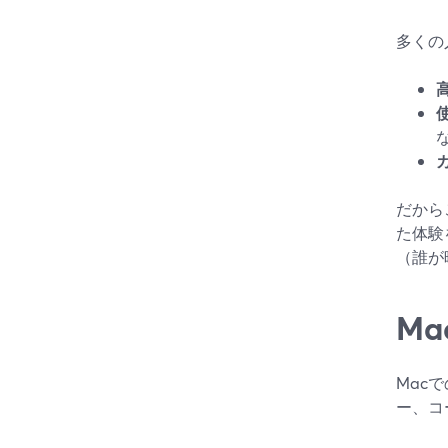
多くの
だから
た体験
（誰が
Ma
Mac
ー、コ