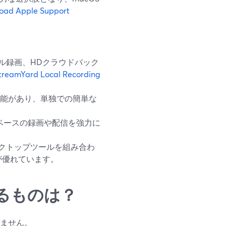
oad
Apple Support
ーカル録画、HDクラウドバック
treamYard Local Recording
面録画機能があり、単独での簡単な
ーンベースの録画や配信を強力に
デスクトップツールを組み合わ
が優れています。
るものは？
りません。