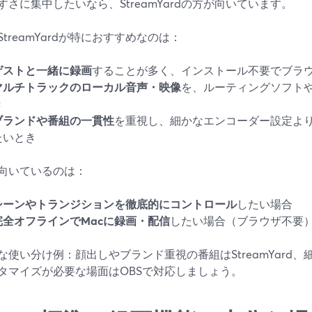
すさに集中したいなら、StreamYardの方が向いています。
StreamYardが特におすすめなのは：
ゲストと一緒に録画
することが多く、インストール不要でブラ
マルチトラックのローカル音声・映像
を、ルーティングソフト
き
ブランドや番組の一貫性
を重視し、細かなエンコーダー設定よ
たいとき
が向いているのは：
シーンやトランジションを徹底的にコントロール
したい場合
完全オフラインでMacに録画・配信
したい場合（ブラウザ不要
な使い分け例：顔出しやブランド重視の番組はStreamYard
タマイズが必要な場面はOBSで対応しましょう。