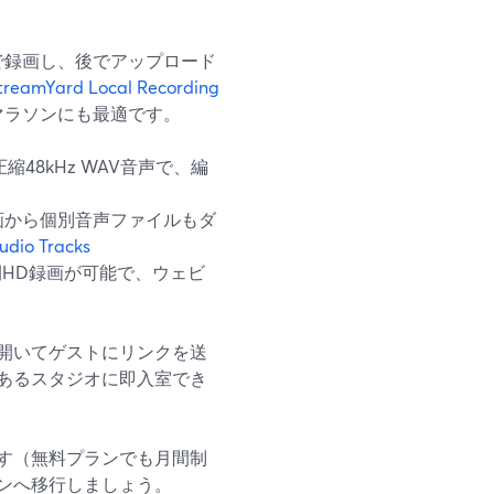
で録画し、後でアップロード
treamYard Local Recording
マラソンにも最適です。
48kHz WAV音声で、編
画から個別音声ファイルもダ
udio Tracks
間HD録画が可能で、ウェビ
を開いてゲストにリンクを送
あるスタジオに即入室でき
す（無料プランでも月間制
ンへ移行しましょう。