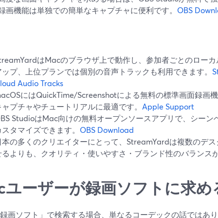
録画機能は単独での簡単なキャプチャに便利です。
OBS Downl
StreamYardはMacのブラウザ上で動作し、参加者ごとのロ
アップ、上位プランでは個別の音声トラックも利用できます。
S
loud Audio Tracks
macOSにはQuickTime/Screenshotによる無料の標準画
キャプチャやチュートリアルに最適です。
Apple Support
OBS StudioはMac向けの無料オープンソースアプリで、シ
カスタマイズできます。
OBS Download
日本の多くのクリエイターにとって、StreamYardは複数の
せるよりも、クオリティ・使いやすさ・ブランド性のバランス
acユーザーが録画ソフトに求め
c 録画ソフト」で検索する場合、単なるコーデックの話ではあ