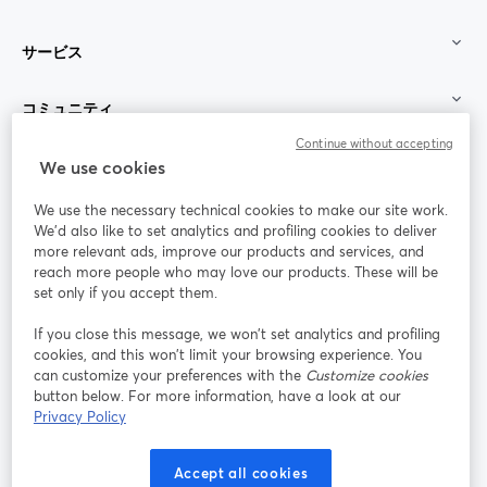
サービス
コミュニティ
Continue without accepting
StreamYard：
We use cookies
We use the necessary technical cookies to make our site work.
参加する
We'd also like to set analytics and profiling cookies to deliver
more relevant ads, improve our products and services, and
オン
X
reach more people who may love our products. These will be
Facebook
YouTube
ライ
(Twitter)
新しいタブで開く
新し
新しいタブで開く
set only if you accept them.
ンセ
ミナ
If you close this message, we won’t set analytics and profiling
ー
cookies, and this won’t limit your browsing experience. You
can customize your preferences with the
Customize cookies
Instagram
LinkedIn
新しいタブで開く
新しいタブで開く
button below. For more information, have a look at our
Privacy Policy
Accept all cookies