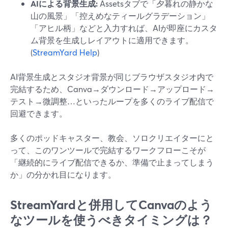
AIによる背景生成:
Assetsタブで「夕暮れの静かな
山の風景」「控えめなティールグラデーション」
「アヒル柄」などと入力すれば、AIが即座にカスタ
ム背景を生成しレイアウトに適用できます。
(
StreamYard Help
)
AI背景生成とスタジオ背景が同じブラウザスタジオ内で
完結するため、Canva→ダウンロード→アップロード→
テスト→微調整…といったループを多くのライブ配信で
回避できます。
多くのポッドキャスター、教会、ソロクリエイターにと
って、このワンツールで完結するワークフローこそが
「継続的にライブ配信できるか、準備で止まってしまう
か」の分かれ目になります。
StreamYardと併用してCanvaのよう
なツールを使うべきタイミングは？