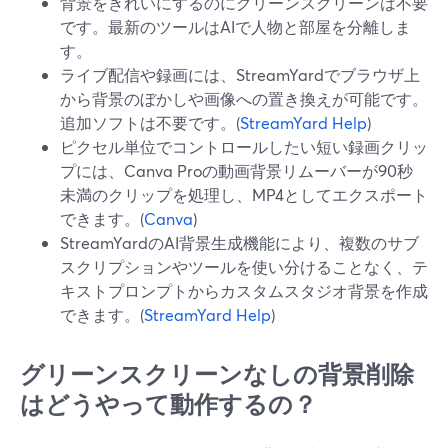
背景をきれいにするのにグリーンスクリーンは不要
です。最新のツールはAIで人物と部屋を分離しま
す。
ライブ配信や録画には、StreamYardでブラウザ上
から背景のぼかしや画像への置き換えが可能です。
追加ソフトは不要です。(
StreamYard Help
)
ピクセル単位でコントロールしたい短い録画クリッ
プには、Canva Proの動画背景リムーバーが90秒
未満のクリップを処理し、MP4としてエクスポート
できます。(
Canva
)
StreamYardのAI背景生成機能により、複数のサブ
スクリプションやツールを使い分けることなく、テ
キストプロンプトからカスタムスタジオ背景を作成
できます。(
StreamYard Help
)
グリーンスクリーンなしの背景削除
はどうやって動作するの？