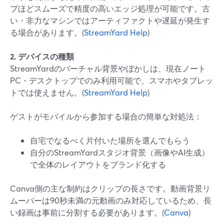
プほどスムーズで精度の高いエッジ処理が可能です。古
い・非力なマシンではアーティファクトや遅延が発生す
る場合があります。(
StreamYard Help
)
2. デバイスの種類
StreamYardのバーチャル背景やぼかしは、現在ノート
PC・デスクトップでのみ利用可能で、スマホやタブレッ
トでは使えません。(
StreamYard Help
)
ゲストがモバイルから参加する場合の簡単な対処法：
自宅でなるべく片付いた場所を選んでもらう
自分のStreamYardスタジオ背景（画像やAI生成）
で全体のレイアウトをブランド化する
Canva側の主な制約はクリップの長さです。動画背景リ
ムーバーは90秒未満の元動画のみ対応しているため、長
い録画は事前に分割する必要があります。(
Canva
)