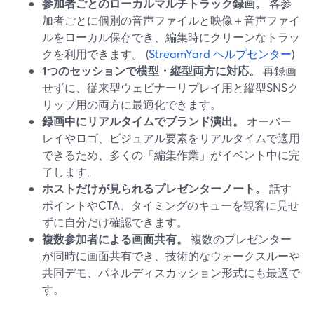
参加者ごとのローカルマルチトラック録画。
各参
加者ごとに個別の音声ファイルと映像＋音声ファイ
ルをローカル保存でき、編集時にクリーンなトラッ
クを利用できます。 (
StreamYard ヘルプセンター
)
1つのセッションで横型・縦型両方に対応。
再録画
せずに、従来型ウェビナーリプレイ用と縦型SNSク
リップ用の両方に最適化できます。
録画中にリアルタイムでブランド演出。
オーバー
レイやロゴ、ビジュアル要素をリアルタイムで適用
できるため、多くの「編集作業」がイベント中に完
了します。
ホストだけが見られるプレゼンターノート。
話す
ポイントやCTA、タイミングのキューを観客に見せ
ずに自分だけ確認できます。
複数参加者による画面共有。
複数のプレゼンター
が同時に画面共有でき、技術的なウォークスルーや
共同デモ、パネルディスカッション形式にも最適で
す。