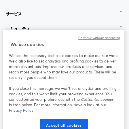
サービス
コミュニティ
Continue without accepting
StreamYard：
We use cookies
We use the necessary technical cookies to make our site work.
参加する
We'd also like to set analytics and profiling cookies to deliver
more relevant ads, improve our products and services, and
オン
X
reach more people who may love our products. These will be
Facebook
YouTube
ライ
(Twitter)
新しいタブで開く
新し
新しいタブで開く
set only if you accept them.
ンセ
ミナ
If you close this message, we won’t set analytics and profiling
ー
cookies, and this won’t limit your browsing experience. You
can customize your preferences with the
Customize cookies
Instagram
LinkedIn
新しいタブで開く
新しいタブで開く
button below. For more information, have a look at our
Privacy Policy
Accept all cookies