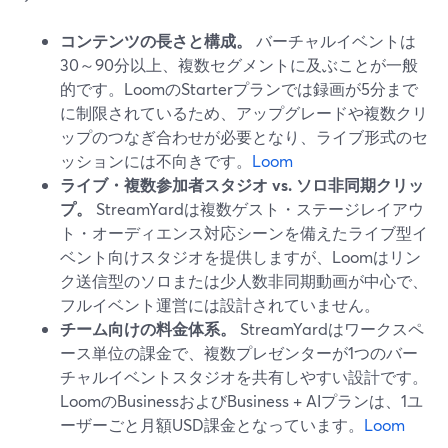
コンテンツの長さと構成。
バーチャルイベントは
30～90分以上、複数セグメントに及ぶことが一般
的です。LoomのStarterプランでは録画が5分まで
に制限されているため、アップグレードや複数クリ
ップのつなぎ合わせが必要となり、ライブ形式のセ
ッションには不向きです。
Loom
ライブ・複数参加者スタジオ vs. ソロ非同期クリッ
プ。
StreamYardは複数ゲスト・ステージレイアウ
ト・オーディエンス対応シーンを備えたライブ型イ
ベント向けスタジオを提供しますが、Loomはリン
ク送信型のソロまたは少人数非同期動画が中心で、
フルイベント運営には設計されていません。
チーム向けの料金体系。
StreamYardはワークスペ
ース単位の課金で、複数プレゼンターが1つのバー
チャルイベントスタジオを共有しやすい設計です。
LoomのBusinessおよびBusiness + AIプランは、1ユ
ーザーごと月額USD課金となっています。
Loom