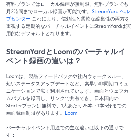
有料プランではローカル録画が無制限、無料プランでも
月2時間までローカル録画が可能です。
StreamYard ヘル
プセンター
これにより、信頼性と柔軟な編集性の両方を
重視する定期的なバーチャルイベントにStreamYardは実
用的なデフォルトとなります。
StreamYardとLoomのバーチャルイ
ベント録画の違いは？
Loomは、製品フィードバックや社内ウォークスルー、
短いステータスアップデートなど、素早い非同期コミュ
ニケーションで広く利用されています。画面とウェブカ
ムバブルを録画し、リンクで共有でき、日本国内の
Starterプランは無料で、1人あたり25本・1本5分までの
画面録画制限があります。
Loom
バーチャルイベント用途での主な違いは以下の通りで
す：