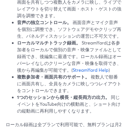
画面を共有しつつ複数人をカメラに映し、ライブで
レイアウトを切り替えて画面・ホスト・ゲストの強
調を調整できます。
音声の独立コントロール。
画面音声とマイク音声
を個別に調整でき、ソフトウェアデモやクリップ再
生、パネルディスカッションの運営に不可欠です。
ローカルマルチトラック録画。
StreamYardは各参
加者をローカルで個別の音声・映像ファイルとして
録画でき、後編集に最適です。ローカル録画はオー
バーレイなしのクリーンな音声・映像を取得でき、
後から再編集が可能です。(
StreamYard Help
)
複数参加者・画面共有のサポート。
複数人で順番
に画面共有し、全員をカメラに映しつつレイアウト
をコントロールできます。
1つのセッションから横長・縦長両方の出力。
同じ
イベントをYouTube向けの横動画と、ショート向け
の縦動画に再利用しやすくなります。
ローカル録画は全プランで利用可能で、無料プランは月2