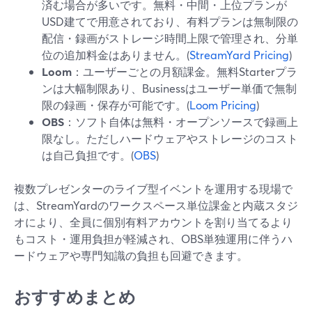
済む場合が多いです。無料・中間・上位プランが
USD建てで用意されており、有料プランは無制限の
配信・録画がストレージ時間上限で管理され、分単
位の追加料金はありません。(
StreamYard Pricing
)
Loom
：ユーザーごとの月額課金。無料Starterプラ
ンは大幅制限あり、Businessはユーザー単価で無制
限の録画・保存が可能です。(
Loom Pricing
)
OBS
：ソフト自体は無料・オープンソースで録画上
限なし。ただしハードウェアやストレージのコスト
は自己負担です。(
OBS
)
複数プレゼンターのライブ型イベントを運用する現場で
は、StreamYardのワークスペース単位課金と内蔵スタジ
オにより、全員に個別有料アカウントを割り当てるより
もコスト・運用負担が軽減され、OBS単独運用に伴うハ
ードウェアや専門知識の負担も回避できます。
おすすめまとめ