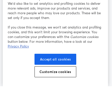
参加する
We'd also like to set analytics and profiling cookies to deliver
more relevant ads, improve our products and services, and
オン
X
reach more people who may love our products. These will be
Facebook
YouTube
ライ
(Twitter)
新しいタブで開く
新し
新しいタブで開く
set only if you accept them.
ンセ
ミナ
If you close this message, we won’t set analytics and profiling
ー
cookies, and this won’t limit your browsing experience. You
can customize your preferences with the
Customize cookies
Instagram
LinkedIn
新しいタブで開く
新しいタブで開く
button below. For more information, have a look at our
Privacy Policy
Accept all cookies
利用規約
プラットフォーム利用規約
新しいタブで開く
新しいタブで開く
Customize cookies
個人情報保護方針
クッキーポリシー
新しいタブで開く
新しいタブで開く
クッキーの設定
ヘルプセンター
日本語
新しいタブで開く
©
2026
Bending Spoons US Inc.