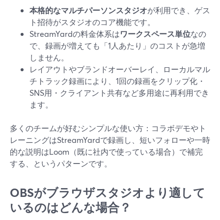
本格的なマルチパーソンスタジオ
が利用でき、ゲス
ト招待がスタジオのコア機能です。
StreamYardの料金体系は
ワークスペース単位
なの
で、録画が増えても「1人あたり」のコストが急増
しません。
レイアウトやブランドオーバーレイ、ローカルマル
チトラック録画により、1回の録画をクリップ化・
SNS用・クライアント共有など多用途に再利用でき
ます。
多くのチームが好むシンプルな使い方：コラボデモやト
レーニングはStreamYardで録画し、短いフォローや一時
的な説明はLoom（既に社内で使っている場合）で補完
する、というパターンです。
OBSがブラウザスタジオより適して
いるのはどんな場合？