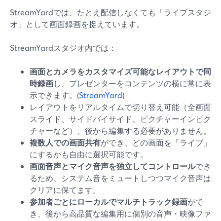
StreamYardでは、たとえ配信しなくても「ライブスタジ
オ」として画面録画を捉えています。
StreamYardスタジオ内では：
画面とカメラをカスタマイズ可能なレイアウトで同
時録画
し、プレゼンターをコンテンツの横に常に表
示できます。(
StreamYard
)
レイアウトをリアルタイムで切り替え可能（全画面
スライド、サイドバイサイド、ピクチャーインピク
チャーなど）、後から編集する必要がありません。
複数人での画面共有
ができ、どの画面を「ライブ」
にするかも自由に選択可能です。
画面音声とマイク音声を独立してコントロール
でき
るため、システム音をミュートしつつマイク音声は
クリアに保てます。
参加者ごとにローカルでマルチトラック録画
がで
き、後から高品質な編集用に個別の音声・映像ファ