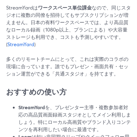
StreamYardは
ワークスペース単位課金
なので、同じスタ
ジオに複数の同僚を招待してもサブスクリプションが増
えません。日本の有料ワークスペースでは、より高品質
なローカル録画（1080p以上、プランによる）や大容量
ストレージも利用でき、コストも予測しやすいです。
(
StreamYard
)
多くのリモートチームにとって、これは実際のコラボの
現場に合っています。誰でもプレゼン・画面共有・セッ
ション運営ができる「共通スタジオ」を持てます。
おすすめの使い方
StreamYard
を、プレゼンター主導・複数参加者対
応の高品質画面録画スタジオとしてメイン利用しま
しょう。特にローカル高画質やブランド入りコンテ
ンツを再利用したい場合に最適です。
Loom
は短い非同期クリップやクイックフォロー用