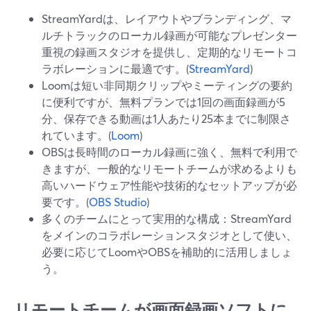
StreamYardは、レイアウトやブランディング、マ
ルチトラックのローカル録画が可能なプレゼンター
重視の録画スタジオを提供し、定期的なリモートコ
ラボレーションに最適です。(
StreamYard
)
Loomは短い非同期クリップやミーティングの要約
に便利ですが、無料プランでは1回の画面録画が5
分、保存できる動画は1人あたり25本までに制限さ
れています。(
Loom
)
OBSは長時間のローカル録画に強く、無料で利用で
きますが、一般的なリモートチームが求めるよりも
高いハードウェア性能や技術的なセットアップが必
要です。(
OBS Studio
)
多くのチームにとって実用的な構成：StreamYard
をメインのコラボレーションスタジオとして使い、
必要に応じてLoomやOBSを補助的に活用しましょ
う。
リモートチームが画面録画ソフトに