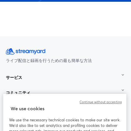
ライブ配信と録画を行うための最も簡単な方法
サービス
コミュニティ
Continue without accepting
StreamYard：
We use cookies
We use the necessary technical cookies to make our site work.
参加する
We'd also like to set analytics and profiling cookies to deliver