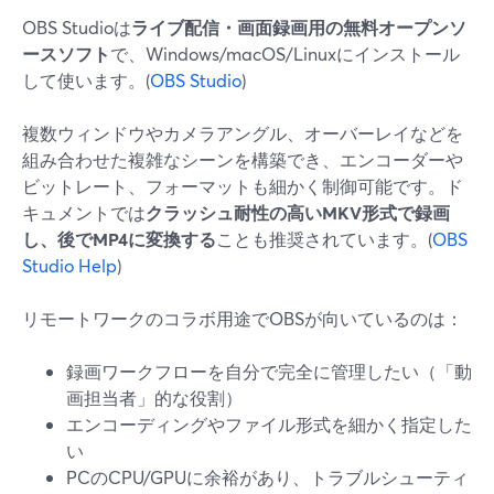
OBS Studioは
ライブ配信・画面録画用の無料オープンソ
ースソフト
で、Windows/macOS/Linuxにインストール
して使います。(
OBS Studio
)
複数ウィンドウやカメラアングル、オーバーレイなどを
組み合わせた複雑なシーンを構築でき、エンコーダーや
ビットレート、フォーマットも細かく制御可能です。ド
キュメントでは
クラッシュ耐性の高いMKV形式で録画
し、後でMP4に変換する
ことも推奨されています。(
OBS
Studio Help
)
リモートワークのコラボ用途でOBSが向いているのは：
録画ワークフローを自分で完全に管理したい（「動
画担当者」的な役割）
エンコーディングやファイル形式を細かく指定した
い
PCのCPU/GPUに余裕があり、トラブルシューティ