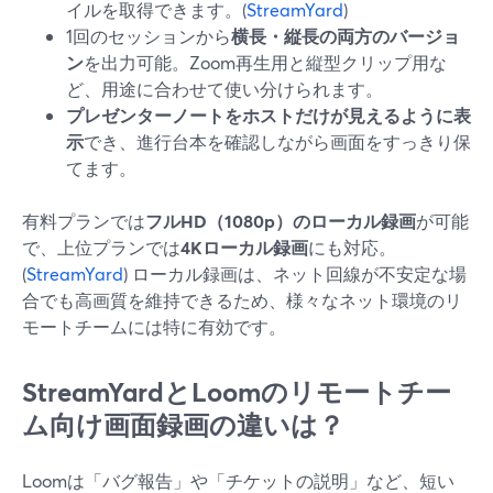
イルを取得できます。(
StreamYard
)
1回のセッションから
横長・縦長の両方のバージョ
ン
を出力可能。Zoom再生用と縦型クリップ用な
ど、用途に合わせて使い分けられます。
プレゼンターノートをホストだけが見えるように表
示
でき、進行台本を確認しながら画面をすっきり保
てます。
有料プランでは
フルHD（1080p）のローカル録画
が可能
で、上位プランでは
4Kローカル録画
にも対応。
(
StreamYard
) ローカル録画は、ネット回線が不安定な場
合でも高画質を維持できるため、様々なネット環境のリ
モートチームには特に有効です。
StreamYardとLoomのリモートチー
ム向け画面録画の違いは？
Loomは「バグ報告」や「チケットの説明」など、短い