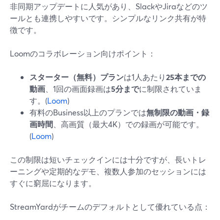
非同期アップデートに人気があり、SlackやJiraなどのツ
ールとも連携しやすいです。シンプルなリンク共有が特
徴です。
Loomのコラボレーション向けポイント：
スターター（無料）プラン
は1人あたり
25本までの
動画
、1回の画面録画は
5分まで
に制限されていま
す。(
Loom
)
有料のBusiness以上のプランでは
無制限の動画・録
画時間
、高画質（最大4K）での録画が可能です。
(
Loom
)
この制限は短いチェックインには十分ですが、長いトレ
ーニングや定期的なデモ、複数人参加のセッションには
すぐに窮屈になります。
StreamYardがチームのデフォルトとして優れている点：