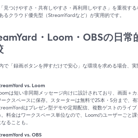
「見つけやすさ・共有しやすさ・再利用しやすさ」を重視する
あるクラウド優先型（StreamYardなど）が実用的です。
reamYard・Loom・OBSの
較
内で「録画ボタンを押すだけで安心」な環境を求める場合、実
treamYard vs. Loom
Loomは短い非同期メッセージ向けに設計されており、画面＋
ワークスペースに保存。スターターは無料で25本・5分まで、有
StreamYardはプレゼン型デモや定期配信、複数ゲストのライ
み。料金はワークスペース単位なので、Loomのユーザーごと
になることも。
treamYard vs. OBS