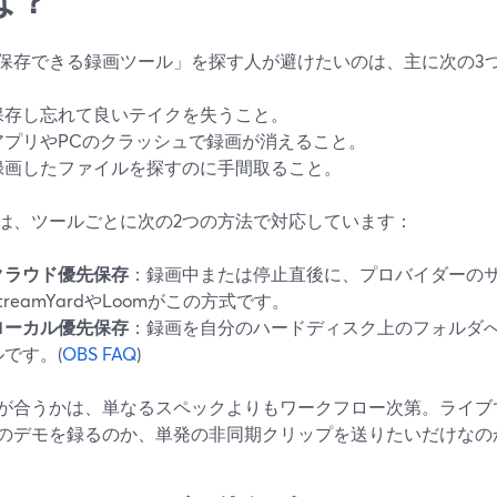
保存できる録画ツール」を探す人が避けたいのは、主に次の3
保存し忘れて良いテイクを失うこと。
アプリやPCのクラッシュで録画が消えること。
録画したファイルを探すのに手間取ること。
は、ツールごとに次の2つの方法で対応しています：
クラウド優先保存
：録画中または停止直後に、プロバイダーの
treamYardやLoomがこの方式です。
ローカル優先保存
：録画を自分のハードディスク上のフォルダへ
ルです。(
OBS FAQ
)
が合うかは、単なるスペックよりもワークフロー次第。ライブ
のデモを録るのか、単発の非同期クリップを送りたいだけなの