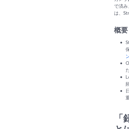
で済み
は、St
概要
「
と