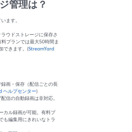
レージ管理は？
ています。
のクラウドストレージに保存さ
料プランでは最大50時間ま
加できます。(
StreamYard
で録画・保存（配信ごとの長
ard ヘルプセンター
)
ブ配信の自動録画は非対応。
にローカル録画が可能。有料プ
でも編集用にきれいなトラ