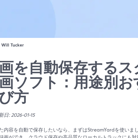
：
Will Tucker
画を自動保存するス
画ソフト：用途別お
び方
: 2026-01-15
た内容を自動で保存したいなら、まずはStreamYardを使い
録画ができ、クラウド保存や高品質なローカルトラックにも対