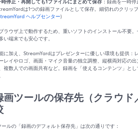
一時停止・再開しても1ファイルにまとめて保存
：録画を一時停
StreamYardは1つの録画ファイルとして保存。細切れのクリ
StreamYard ヘルプセンター
)
ブラウザ上で動作するため、重いソフトのインストール不要。
多い端末でも安心です。
能に加え、StreamYardはプレゼンターに優しい環境も提供
ーレイやロゴ、画面・マイク音量の独立調整、縦横両対応の出
、複数人での画面共有など。録画を「使えるコンテンツ」とし
。
録画ツールの保存先（クラウド
較
ツールの「録画のデフォルト保存先」は次の通りです：