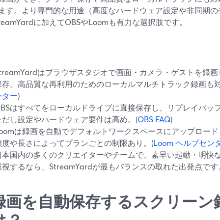
ます。より専門的な用途（高度なハードウェア設定や非同期の
reamYardに加えてOBSやLoomも有力な選択肢です。
StreamYardはブラウザスタジオで画面・カメラ・ゲストを
保存。高品質な再利用のためのローカルマルチトラック録画も対
ンター
)
OBSはすべてをローカルドライブに直接保存し、リプレイバッ
ただし設定やハードウェア要件は高め。(
OBS FAQ
)
Loomは録画を自動でデフォルトワークスペースにアップロー
頻度や長さによってプランごとの制限あり。(
Loom ヘルプセン
日本国内の多くのクリエイターやチームで、素早い起動・明快
重視するなら、StreamYardが最もバランスの取れた出発点です
録画を自動保存するスクリーン
は？