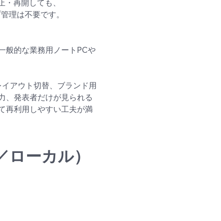
止・再開しても、
ップ管理は不要です。
一般的な業務用ノートPCや
：レイアウト切替、ブランド用
力、発表者だけが見られる
て再利用しやすい工夫が満
／ローカル）