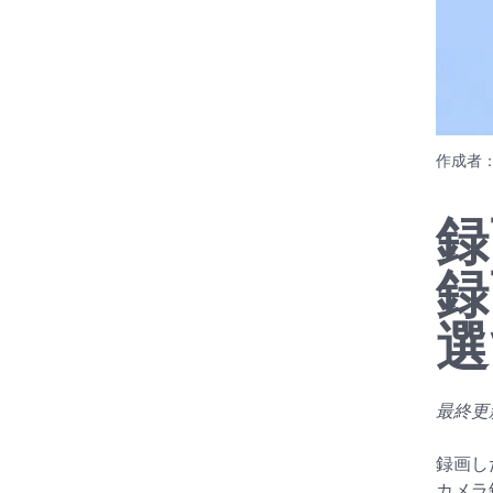
作成者
録
録
選
最終更新日
録画し
カメラ