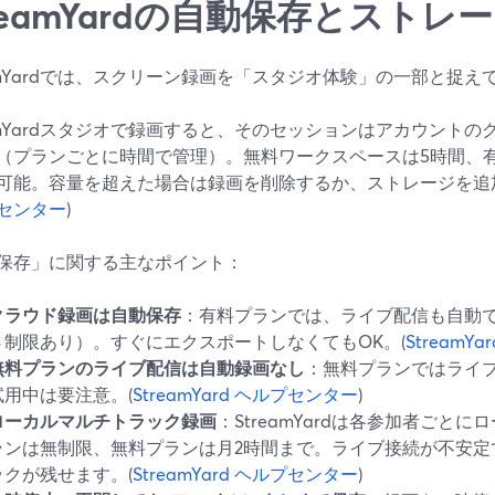
treamYardの自動保存とスト
eamYardでは、スクリーン録画を「スタジオ体験」の一部と捉え
eamYardスタジオで録画すると、そのセッションはアカウント
（プランごとに時間で管理）。無料ワークスペースは5時間、有
可能。容量を超えた場合は録画を削除するか、ストレージを追
センター
)
保存」に関する主なポイント：
クラウド録画は自動保存
：有料プランでは、ライブ配信も自動
さ制限あり）。すぐにエクスポートしなくてもOK。(
StreamY
無料プランのライブ配信は自動録画なし
：無料プランではライ
試用中は要注意。(
StreamYard ヘルプセンター
)
ローカルマルチトラック録画
：StreamYardは各参加者ごと
ランは無制限、無料プランは月2時間まで。ライブ接続が不安定
ックが残せます。(
StreamYard ヘルプセンター
)