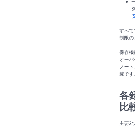
(
すべて
制限の
保存機
オーバ
ノート
載です
各
比
主要3