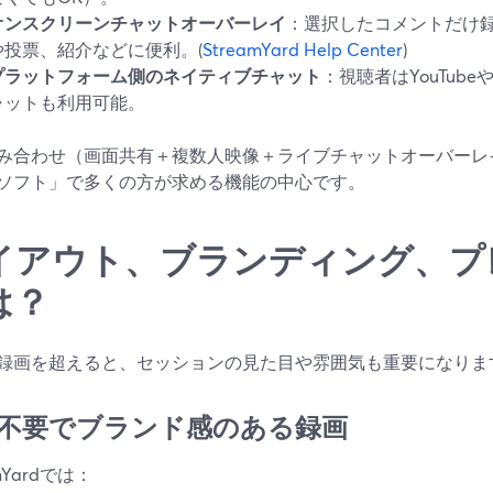
オンスクリーンチャットオーバーレイ
：選択したコメントだけ録
や投票、紹介などに便利。(
StreamYard Help Center
)
プラットフォーム側のネイティブチャット
：視聴者はYouTubeやT
ャットも利用可能。
み合わせ（画面共有＋複数人映像＋ライブチャットオーバーレ
ソフト」で多くの方が求める機能の中心です。
イアウト、ブランディング、プ
は？
録画を超えると、セッションの見た目や雰囲気も重要になりま
不要でブランド感のある録画
amYardでは：