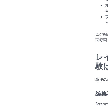
この組
面録画
レ
験
単発の
編集
Stre