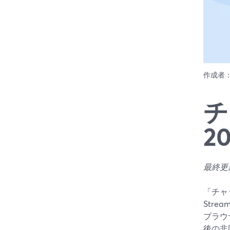
作成者
チ
2
最終更新
「チャ
Str
ブラウ
後の非