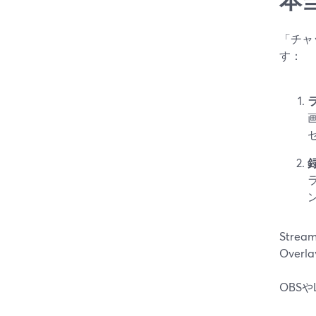
「チャ
す：
Str
Ove
OBS