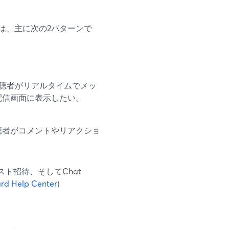
は、主に次の2パターンで
視聴者がリアルタイムでメッ
配信画面に表示したい。
聴者がコメントやリアクショ
スト招待、そしてChat
rd Help Center
)