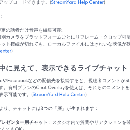
アップロードできます。(
StreamYard Help Center
)
：
特定の話者だけ音声を編集可能。
個別カメラをプラットフォームごとにリフレーム・クロップ可
ネット接続が切れても、ローカルファイルにはきれいな映像が残
enter
)
中に見えて、表示できるライブチャット
ubeやFacebookなどの配信先を接続すると、視聴者コメントがSt
す。有料プランのChat Overlayを使えば、それらのコメン
表示可能です。(
StreamYard Help Center
)
より、チャットには3つの「層」が生まれます：
プレゼンター用チャット
：スタジオ内で質問やリアクションを
なくてもOK）。