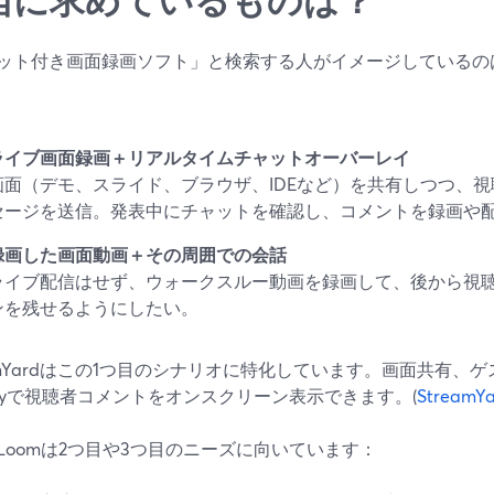
ット付き画面録画ソフト」と検索する人がイメージしているの
ライブ画面録画＋リアルタイムチャットオーバーレイ
画面（デモ、スライド、ブラウザ、IDEなど）を共有しつつ、
セージを送信。発表中にチャットを確認し、コメントを録画や
録画した画面動画＋その周囲での会話
ライブ配信はせず、ウォークスルー動画を録画して、後から視
ンを残せるようにしたい。
eamYardはこの1つ目のシナリオに特化しています。画面共有、ゲ
rlayで視聴者コメントをオンスクリーン表示できます。(
StreamYa
やLoomは2つ目や3つ目のニーズに向いています：