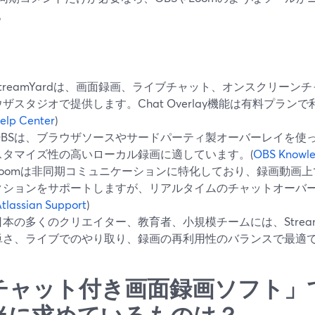
。
StreamYardは、画面録画、ライブチャット、オンスクリー
ウザスタジオで提供します。Chat Overlay機能は有料プランで
elp Center
)
OBSは、ブラウザソースやサードパーティ製オーバーレイを使
スタマイズ性の高いローカル録画に適しています。(
OBS Knowle
Loomは非同期コミュニケーションに特化しており、録画動画
クションをサポートしますが、リアルタイムのチャットオーバ
tlassian Support
)
日本の多くのクリエイター、教育者、小規模チームには、Strea
単さ、ライブでのやり取り、録画の再利用性のバランスで最適
チャット付き画面録画ソフト」
当に求めているものは？