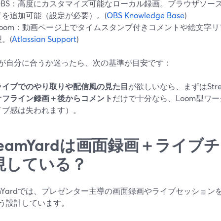
OBS：高度にカスタマイズ可能なローカル録画。ブラウザソー
イを追加可能（設定が必要）。(
OBS Knowledge Base
)
Loom：動画ページ上でタイムスタンプ付きコメントや絵文字
。(
Atlassian Support
)
が自分に合うか迷ったら、次の基準が目安です：
ライブでのやり取りや配信風の見た目
が欲しいなら、まずはStre
オフライン録画＋後からコメント
だけで十分なら、Loom型ワ
イブ感は失われます）。
treamYardは画面録画＋ライ
現している？
eamYardでは、プレゼンター主導の画面録画やライブセッショ
う設計しています。