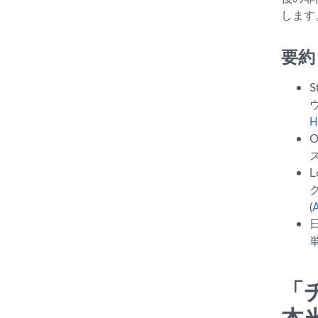
します
要約
H
(
A
「
本