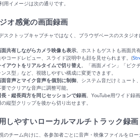
利用イメージは次の通りです。
ジオ感覚の画面録画
デスクトップキャプチャではなく、ブラウザベースのスタジオ
画面共有しながらカメラ映像も表示
。ホストもゲストも画面共
モやコードレビュー、スライド説明中も顔を見せられます。(
St
レイアウトをリアルタイムで切り替え
。「画面メイン」「ピク
ランス型」など、視聴しやすい構成に変更できます。
画面音声とマイク音声を個別に制御
。システム音だけミュート
不要でクリアな音声に調整可能。
横長・縦長両方を同じセッションで録画
。YouTube用ワイド
用の縦型クリップを後から切り出せます。
用しやすいローカルマルチトラック録画
視のチーム向けに、各参加者ごとに音声・映像ファイルをロー