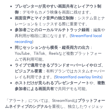
プレゼンターが見やすい画面共有とレイアウト制
御
：デモ中もカメラ映像を画面に残せます。
画面音声とマイク音声の独立制御
：システム音とナ
レーションをミックスする際に重要です。
参加者ごとのローカルマルチトラック録画
：編集や
再利用が格段に楽になります。(
StreamYard local
recording
)
同じセッションから横長・縦長両方の出力
：
YouTube、TikTok、Reelsなど複数プラットフォー
ムで再利用可能。
ライブで適用できるブランドオーバーレイやロゴ、
ビジュアル要素
：有料プランではカスタムオーバー
レイも利用できます。(
StreamYard overlay limits
)
ホストだけが見られるプレゼンターノート
や、
複数
参加者による画面共有
で共同デモも可能。
「アラート」については、StreamYardは
プラットフォー
ムネイティブのシグナル
を重視し、独立したウィジェッ