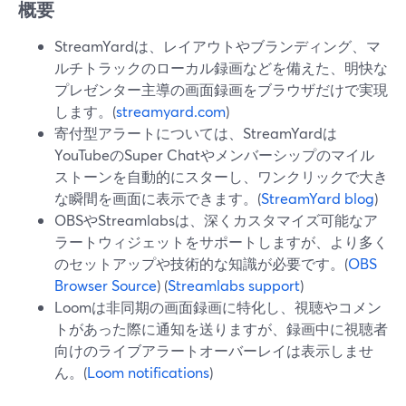
概要
StreamYardは、レイアウトやブランディング、マ
ルチトラックのローカル録画などを備えた、明快な
プレゼンター主導の画面録画をブラウザだけで実現
します。(
streamyard.com
)
寄付型アラートについては、StreamYardは
YouTubeのSuper Chatやメンバーシップのマイル
ストーンを自動的にスターし、ワンクリックで大き
な瞬間を画面に表示できます。(
StreamYard blog
)
OBSやStreamlabsは、深くカスタマイズ可能なア
ラートウィジェットをサポートしますが、より多く
のセットアップや技術的な知識が必要です。(
OBS
Browser Source
) (
Streamlabs support
)
Loomは非同期の画面録画に特化し、視聴やコメン
トがあった際に通知を送りますが、録画中に視聴者
向けのライブアラートオーバーレイは表示しませ
ん。(
Loom notifications
)