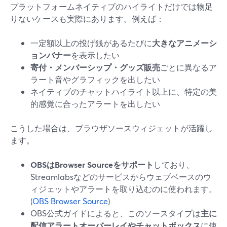
プラットフォームネイティブのハイライトだけでは物足
りないケースも実際にあります。例えば：
一定額以上の投げ銭があるたびに
大きなアニメーシ
ョンバナー
を表示したい
寄付・メンバーシップ・グッズ販売
ごとに異なるア
ラート音やグラフィックを出したい
ネイティブのチャットハイライト以上に、特定の美
的感覚に合ったアラートを出したい
こうした場合は、ブラウザソースウィジェットが活躍し
ます。
OBSはBrowser Sourceをサポート
しており、
Streamlabsなどのサービスからウェブベースのウ
ィジェットやアラートを取り込むのに使われます。
(
OBS Browser Source
)
OBS公式ガイドによると、このソースタイプは
主に
配信アラートオーバーレイやチャットボックス
に使