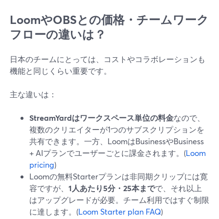
LoomやOBSとの価格・チームワーク
フローの違いは？
日本のチームにとっては、コストやコラボレーションも
機能と同じくらい重要です。
主な違いは：
StreamYardはワークスペース単位の料金
なので、
複数のクリエイターが1つのサブスクリプションを
共有できます。一方、LoomはBusinessやBusiness
+ AIプランでユーザーごとに課金されます。(
Loom
pricing
)
Loomの無料Starterプランは非同期クリップには寛
容ですが、
1人あたり5分・25本まで
で、それ以上
はアップグレードが必要。チーム利用ではすぐ制限
に達します。(
Loom Starter plan FAQ
)