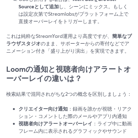
Sourceとして追加
し、シーンにミックス。もしく
は設定次第でStreamlabsがプラットフォーム上で
直接オーバーレイをトリガーします。
これは純粋なStreamYard運用より高度ですが、
簡単なブ
ラウザスタジオ
のまま、サポーターからの寄付などでア
ニメーション付き「盛り上がり演出」を実現できます。
Loomの通知と視聴者向けアラートオ
ーバーレイの違いは？
検索結果で混同されがちな2つの概念を区別しましょう：
クリエイター向け通知
：録画を誰かが視聴・リアク
ション・コメントした際のメールやアプリ内通知
視聴者向けアラートオーバーレイ
：ライブ中に動画
フレーム内に表示されるグラフィックやサウンド