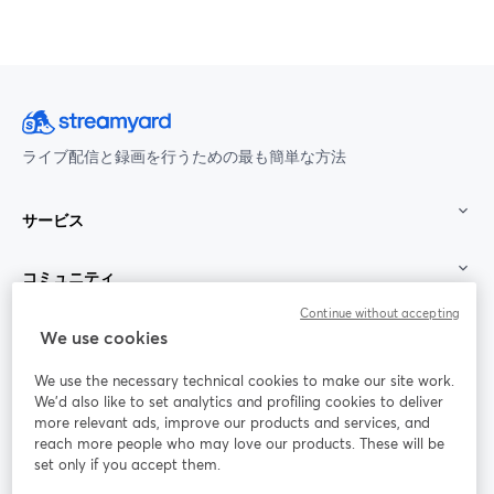
ライブ配信と録画を行うための最も簡単な方法
サービス
コミュニティ
Continue without accepting
StreamYard：
We use cookies
We use the necessary technical cookies to make our site work.
参加する
We'd also like to set analytics and profiling cookies to deliver
more relevant ads, improve our products and services, and
オン
X
reach more people who may love our products. These will be
Facebook
YouTube
ライ
(Twitter)
新しいタブで開く
新し
新しいタブで開く
set only if you accept them.
ンセ