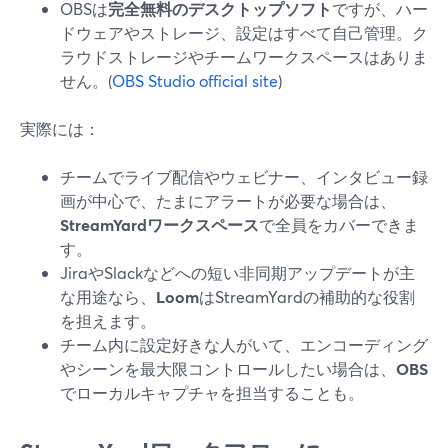
OBSは
完全無料のデスクトップソフト
ですが、ハー
ドウェアやストレージ、設定はすべて自己管理。ク
ラウドストレージやチームワークスペースはありま
せん。(
OBS Studio official site
)
実際には：
チームでライブ配信やウェビナー、インタビュー録
画が中心で、たまにアラートが必要な場合は、
StreamYardワークスペース
で全員をカバーできま
す。
JiraやSlackなどへの短い非同期アップデートが主
な用途なら、
Loom
はStreamYardの補助的な役割
を担えます。
チーム内に設定好きな人がいて、エンコーディング
やシーンを最大限コントロールしたい場合は、
OBS
でローカルキャプチャを担当することも。