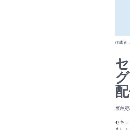
作成者
セ
グ
配
最終更新日
セキュ
ましょ