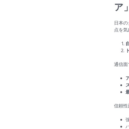
ア
日本の
点を気
通信面
信頼性