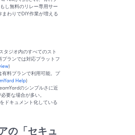
。もし無料のリレー専用サー
作まわりでDIY作業が増える
で、スタジオ内のすべてのスト
有料プランでは対応プラットフ
view
)
む）は有料プランで利用可能。プ
amYard Help
)
reamYardのシンプルさに近
が必要な場合が多い。
利用をドキュメント化している
アの「セキュ