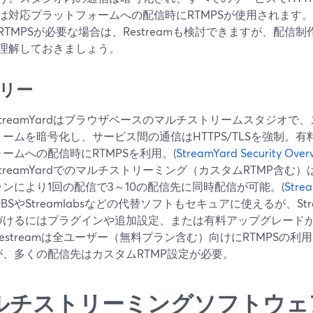
は対応プラットフォームへの配信時にRTMPSが使用されます
RTMPSが必要な場合は、Restreamも検討できますが、配信制
理解しておきましょう。
リー
StreamYardはブラウザベースのマルチストリームスタジオ
リームを暗号化し、サービス間の通信はHTTPS/TLSを強制。
ォームへの配信時にRTMPSを利用。(
StreamYard Security Over
StreamYardでのマルチストリーミング（カスタムRTMP含
ランにより1回の配信で3～10の配信先に同時配信が可能。(
Stre
OBSやStreamlabsなどの代替ソフトもセキュアに使えるが、St
づけるにはプラグインや追加設定、または有料アップグレード
Restreamは全ユーザー（無料プラン含む）向けにRTMPSの
が、多くの配信先はカスタムRTMP設定が必要。
ルチストリーミングソフトウェ