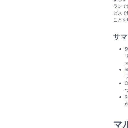
ランで
ビスで
ことを
サマ
マ