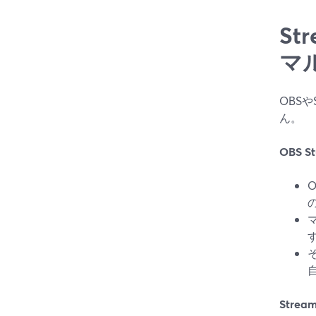
St
マ
OBS
ん。
OBS St
す
Stream