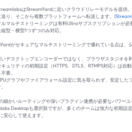
StreamlabsはStreamYardに近いクラウドリレーモデルを
に送り、そこから複数プラットフォームへ転送します。(
Stream
フルマルチストリーミングは有料Ultraサブスクリプションが必要。無
は縦型・横型1つずつのみ対応。
eamYardがセキュアなマルチストリーミングで優れている点は、
重いデスクトップエンコーダーではなく、ブラウザスタジオを
セキュリティの初期設定（HTTPS、DTLS、RTMPS対応）は
し不要。
CPUグラフやファイアウォール設定に気を取られず、安定した
す。
の細かいルーティングや深いプラグイン連携が必要なパワーユー
eamlabs Desktopも選択肢ですが、多くのチームは強力な初
に安心して使えます。