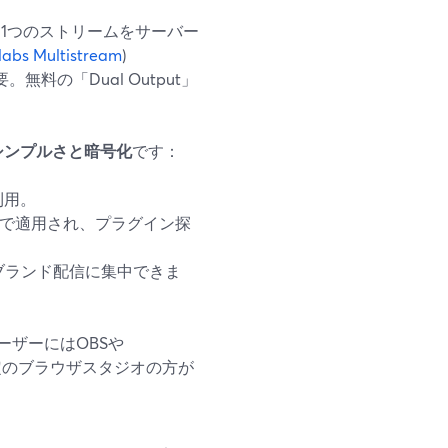
提供。1つのストリームをサーバー
labs Multistream
)
料の「Dual Output」
シンプルさと暗号化
です：
利用。
自動で適用され、プラグイン探
ブランド配信に集中できま
ザーにはOBSや
期設定のブラウザスタジオの方が