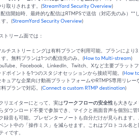
やり取りされます。(
StreamYard Security Overview
)
**配信開始時、最終的な配信はRTMPSで送信（対応先のみ）*
ます。(
StreamYard Security Overview
)
ストリーム面では：
マルチストリーミングは有料プランで利用可能。プランにより3、
ます。無料プランは1つの配信先のみ。(
How to Multi-stream
)
ouTube、Facebook、LinkedIn、Twitch、Xなど主要プ
ンドポイントを1つのスタジオセッションから接続可能。(
How to
セキュアな企業向け動画プラットフォームやRTMPS専用リレー
有料プランで対応。(
Connect a custom RTMP destination
)
クリエイターにとって、実は
ワークフローの安全性
も大きなメ
らダウンロード不要で参加でき、マイクと画面音声を個別に管
ク録音も可能。プレゼンターノートも自分だけが見られます。
ベント中の「操作ミス」を減らせます。これはプロトコル名と
ティです。