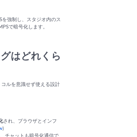
TLSを強制し、スタジオ内のス
TMPSで暗号化します。
ミングはどれくら
ロトコルを意識せず使える設計
化
され、ブラウザとインフ
w
)
、チャットも暗号化通信で