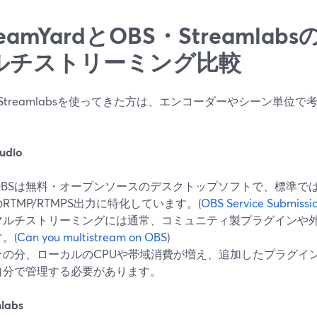
reamYardとOBS・Streamla
ルチストリーミング比較
やStreamlabsを使ってきた方は、エンコーダーやシーン単位
udio
OBSは無料・オープンソースのデスクトップソフトで、標準で
のRTMP/RTMPS出力に特化しています。(
OBS Service Submissio
マルチストリーミングには通常、コミュニティ製プラグインや
。(
Can you multistream on OBS
)
その分、ローカルのCPUや帯域消費が増え、追加したプラグイ
自分で管理する必要があります。
labs