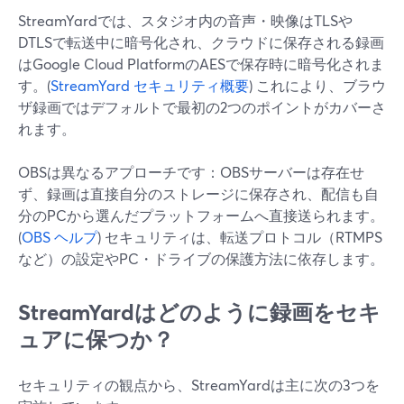
StreamYardでは、スタジオ内の音声・映像はTLSや
DTLSで転送中に暗号化され、クラウドに保存される録画
はGoogle Cloud PlatformのAESで保存時に暗号化されま
す。(
StreamYard セキュリティ概要
) これにより、ブラウ
ザ録画ではデフォルトで最初の2つのポイントがカバーさ
れます。
OBSは異なるアプローチです：OBSサーバーは存在せ
ず、録画は直接自分のストレージに保存され、配信も自
分のPCから選んだプラットフォームへ直接送られます。
(
OBS ヘルプ
) セキュリティは、転送プロトコル（RTMPS
など）の設定やPC・ドライブの保護方法に依存します。
StreamYardはどのように録画をセキ
ュアに保つか？
セキュリティの観点から、StreamYardは主に次の3つを