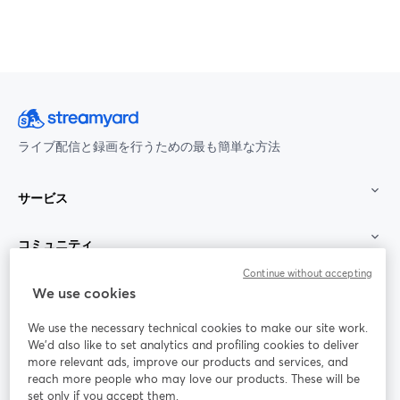
ライブ配信と録画を行うための最も簡単な方法
サービス
コミュニティ
Continue without accepting
StreamYard：
We use cookies
We use the necessary technical cookies to make our site work.
参加する
We'd also like to set analytics and profiling cookies to deliver
more relevant ads, improve our products and services, and
オン
X
reach more people who may love our products. These will be
Facebook
YouTube
ライ
(Twitter)
新しいタブで開く
新し
新しいタブで開く
set only if you accept them.