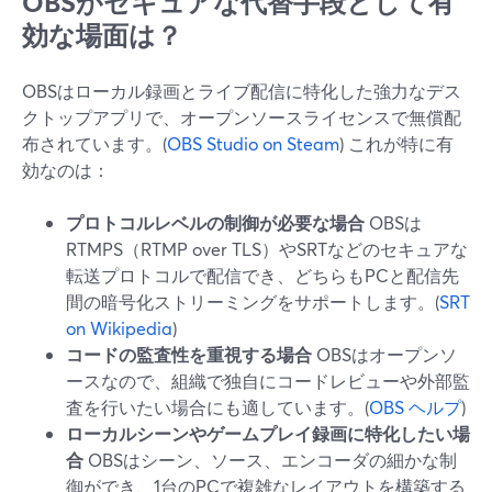
OBSがセキュアな代替手段として有
効な場面は？
OBSはローカル録画とライブ配信に特化した強力なデス
クトップアプリで、オープンソースライセンスで無償配
布されています。(
OBS Studio on Steam
) これが特に有
効なのは：
プロトコルレベルの制御が必要な場合
OBSは
RTMPS（RTMP over TLS）やSRTなどのセキュアな
転送プロトコルで配信でき、どちらもPCと配信先
間の暗号化ストリーミングをサポートします。(
SRT
on Wikipedia
)
コードの監査性を重視する場合
OBSはオープンソ
ースなので、組織で独自にコードレビューや外部監
査を行いたい場合にも適しています。(
OBS ヘルプ
)
ローカルシーンやゲームプレイ録画に特化したい場
合
OBSはシーン、ソース、エンコーダの細かな制
御ができ、1台のPCで複雑なレイアウトを構築する