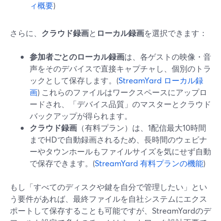
ィ概要
)
さらに、
クラウド録画
と
ローカル録画
を選択できます：
参加者ごとのローカル録画
は、各ゲストの映像・音
声をそのデバイスで直接キャプチャし、個別のトラ
ックとして保存します。(
StreamYard ローカル録
画
) これらのファイルはワークスペースにアップロ
ードされ、「デバイス品質」のマスターとクラウド
バックアップが得られます。
クラウド録画
（有料プラン）は、1配信最大10時間
までHDで自動録画されるため、長時間のウェビナ
ーやタウンホールもファイルサイズを気にせず自動
で保存できます。(
StreamYard 有料プランの機能
)
もし「すべてのディスクや鍵を自分で管理したい」とい
う要件があれば、最終ファイルを自社システムにエクス
ポートして保存することも可能ですが、StreamYardのデ