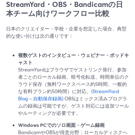
StreamYard・OBS・Bandicamの日
本チーム向けワークフロー比較
日本のクリエイター・学校・企業を想定した場合、典型
的な使い分けは次の通りです：
複数ゲストのインタビュー・ウェビナー・ポッドキ
ャスト
StreamYardはブラウザでゲストリンク発行、参加
者ごとのローカル録画、暗号化転送、時間単位のク
ラウド保存（無料ワークスペース約5時間、一般的
な有料プラン約50時間）に対応。(
StreamYard
Blog – 自動保存録画
) OBSはミックス済みプログラ
ムの録画は可能ですが、ゲスト対応には追加ツール
やルーティングが必要です。
Windows PCでのソロ画面・ゲーム録画
BandicamやOBSが得意分野：ローカルディスクへ