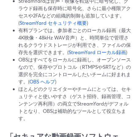
StreamYardは音声・映像を転送中に暗号化し、ク
ラウド録画も保存時に暗号化、さらに最小権限アク
セスや2FAなどの組織的制御も追加しています。
(
StreamYard セキュリティ概要
)
有料プランでは、参加者ごとのローカル録画（最大
4K映像・48kHz WAV音声）と、時間単位で管理さ
れるクラウドストレージが利用でき、ファイルの保
存先を選択できます。(
StreamYard ローカル録画
)
OBSはすべてをローカルに録画し、オープンソース
なので、保存やプロトコル（RTMPSやSRTなど）の
選択を完全にコントロールしたいチームに好まれま
す。(
OBS ヘルプ
)
ほとんどのクリエイターやチームにとっては、セキ
ュリティと使いやすさ（ゲスト招待、録画管理、コ
ンテンツ再利用）の両立でStreamYardがデフォル
トとなり、OBSは補助的なツールとして役立ちま
す。
「セキュアな動画録画ソフトウェ