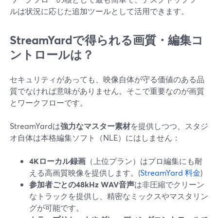
ルは状況に応じた追加ツールとして活用できます。
StreamYardで得られる画質・編集コ
ントロールは？
セキュリティがあっても、映像自体が守る価値のある品
質でなければ意味がありません。そこで重要なのが画質
とワークフローです。
StreamYardは
強力なマスター素材
を提供しつつ、スタジ
オ自体は本格編集ソフト（NLE）にはしません：
4Kローカル録画
（上位プラン）はプロ編集にも耐
える高画質映像を提供します。(
StreamYard 料金
)
参加者ごとの48kHz WAV音声
は非圧縮でクリーン
なトラックを提供し、精密なミックスやマスタリン
グが可能です。