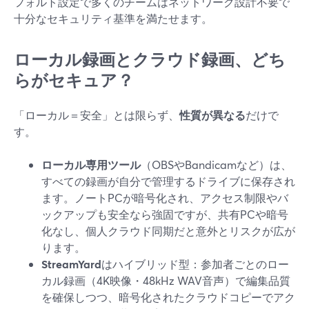
フォルト設定で多くのチームはネットワーク設計不要で
十分なセキュリティ基準を満たせます。
ローカル録画とクラウド録画、どち
らがセキュア？
「ローカル＝安全」とは限らず、
性質が異なる
だけで
す。
ローカル専用ツール
（OBSやBandicamなど）は、
すべての録画が自分で管理するドライブに保存され
ます。ノートPCが暗号化され、アクセス制限やバ
ックアップも安全なら強固ですが、共有PCや暗号
化なし、個人クラウド同期だと意外とリスクが広が
ります。
StreamYard
はハイブリッド型：参加者ごとのロー
カル録画（4K映像・48kHz WAV音声）で編集品質
を確保しつつ、暗号化されたクラウドコピーでアク