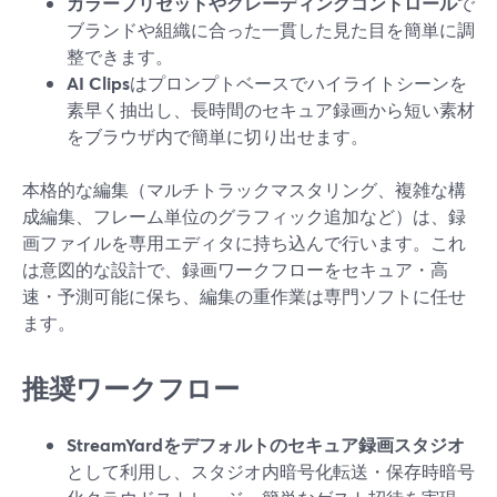
カラープリセットやグレーディングコントロール
で
ブランドや組織に合った一貫した見た目を簡単に調
整できます。
AI Clips
はプロンプトベースでハイライトシーンを
素早く抽出し、長時間のセキュア録画から短い素材
をブラウザ内で簡単に切り出せます。
本格的な編集（マルチトラックマスタリング、複雑な構
成編集、フレーム単位のグラフィック追加など）は、録
画ファイルを専用エディタに持ち込んで行います。これ
は意図的な設計で、録画ワークフローをセキュア・高
速・予測可能に保ち、編集の重作業は専門ソフトに任せ
ます。
推奨ワークフロー
StreamYardをデフォルトのセキュア録画スタジオ
として利用し、スタジオ内暗号化転送・保存時暗号