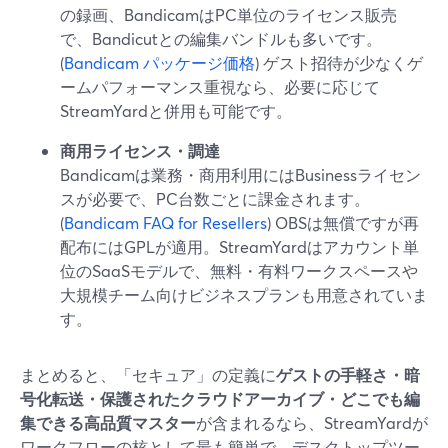
の録画、BandicamはPC単位のライセンス販売
で、Bandicutとの編集バンドルも多いです。
(
Bandicam パッケージ価格
) ゲスト招待が少なくゲ
ームパフォーマンス重視なら、必要に応じて
StreamYardと併用も可能です。
商用ライセンス・調達
Bandicamは業務・商用利用にはBusinessライセン
スが必要で、PC台数ごとに課金されます。
(
Bandicam FAQ for Resellers
) OBSは無償ですが再
配布にはGPLが適用。StreamYardはアカウント単
位のSaaSモデルで、無料・有料ワークスペースや
大規模チーム向けビジネスプランも用意されていま
す。
まとめると、「セキュア」の定義に
ゲストの手軽さ・暗
号化転送・保護されたクラウドアーカイブ・どこでも編
集できる高品質マスター
が含まれるなら、StreamYardが
ワークフローの核として最も簡単で、デスクトップツー