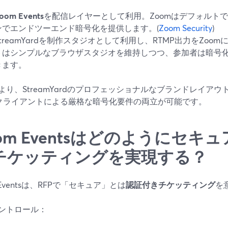
oom Events
を配信レイヤーとして利用。ZoomはデフォルトでA
ンでエンドツーエンド暗号化を提供します。(
Zoom Security
)
StreamYardを制作スタジオとして利用し、RTMP出力をZo
トはシンプルなブラウザスタジオを維持しつつ、参加者は暗号化
きます。
より、StreamYardのプロフェッショナルなブランドレイア
mクライアントによる厳格な暗号化要件の両立が可能です。
oom Eventsはどのようにセ
チケッティングを実現する？
 Eventsは、RFPで「セキュア」とは
認証付きチケッティング
を
ントロール：