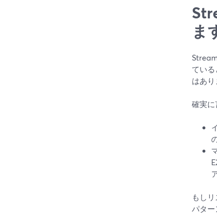
S
ま
Str
ている
はあり
確実に
もしリ
パター