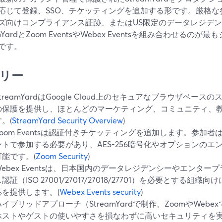
応じて登録、SSO、チケッティングを追加する形です。厳格な
ズ向けコンプライアンス証跡、またはUS限定のデータレジデ
amYardとZoom EventsやWebex Eventsを組み合わせる
です。
リー
StreamYardはGoogle Cloud上のセキュアなブラウザベ
の保護を提供し、ほとんどのマーケティング、コミュニティ、
。(
StreamYard Security Overview
)
Zoom Eventsは認証付きチケッティングを追加します。参加者
ントで参加する必要があり、AES-256暗号化やオプションの
可能です。(
Zoom Security
)
Webex Eventsは、日本国内のデータレジデンシーやエンタ
認証（ISO 27001/27017/27018/27701）を必要とする
応を提供します。(
Webex Events security
)
ハイブリッドアプローチ（StreamYardで制作、ZoomやWeb
ホストやゲストの使いやすさを損なわずに高いセキュリティを