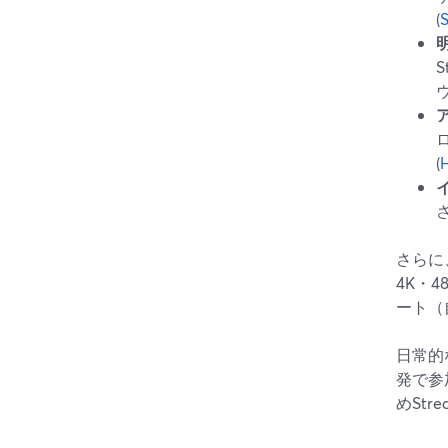
(
S
(
H
さらに
4K・
ート（
日常的
発で参
めSt