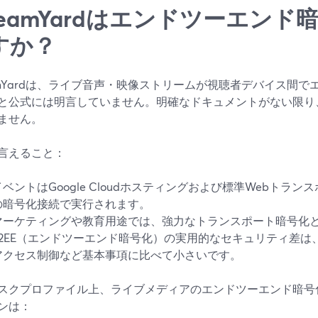
treamYardはエンドツーエン
すか？
eamYardは、ライブ音声・映像ストリームが視聴者デバイス間
と公式には明言していません。明確なドキュメントがない限り
ません。
言えること：
イベントはGoogle Cloudホスティングおよび標準Webトラ
の暗号化接続で実行されます。
マーケティングや教育用途では、強力なトランスポート暗号化
E2EE（エンドツーエンド暗号化）の実用的なセキュリティ差は
アクセス制御など基本事項に比べて小さいです。
スクプロファイル上、ライブメディアのエンドツーエンド暗号
ンは：