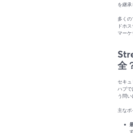
を継承
多くの
ドホス
マーケ
S
全
セキュリ
ハブで
う問い
主なポ