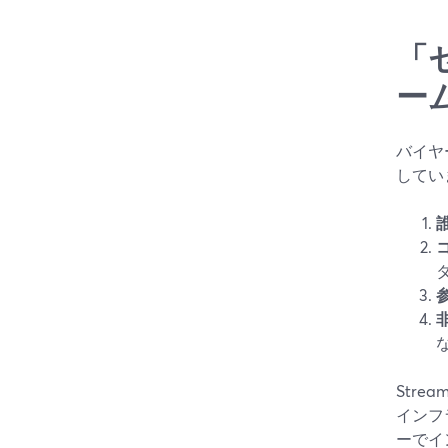
「
ー
バイヤ
してい
Str
インフ
ーでイ