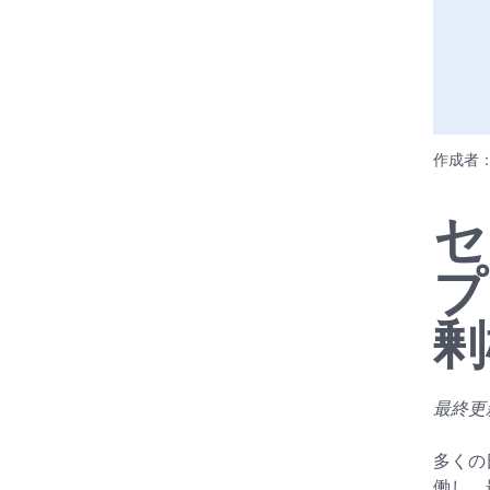
作成者
セ
プ
剰
最終更新日
多くの
働し、