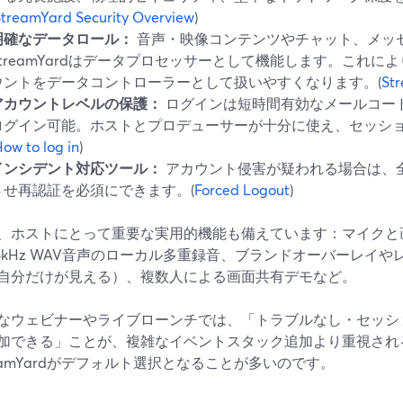
treamYard Security Overview
)
明確なデータロール：
音声・映像コンテンツやチャット、メッ
StreamYardはデータプロセッサーとして機能します。これ
ウントをデータコントローラーとして扱いやすくなります。(
Str
アカウントレベルの保護：
ログインは短時間有効なメールコー
ログイン可能。ホストとプロデューサーが十分に使え、セッシ
ow to log in
)
インシデント対応ツール：
アカウント侵害が疑われる場合は、
させ再認証を必須にできます。(
Forced Logout
)
、ホストにとって重要な実用的機能も備えています：マイクと
48kHz WAV音声のローカル多重録音、ブランドオーバーレイ
自分だけが見える）、複数人による画面共有デモなど。
なウェビナーやライブローンチでは、「トラブルなし・セッシ
加できる」ことが、複雑なイベントスタック追加より重視され
reamYardがデフォルト選択となることが多いのです。