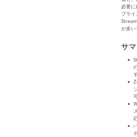
必要に
プライ
Stre
が多い
サマ
す
ス