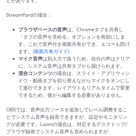
とがあります。
StreamYardの場合：
ブラウザベースの音声
は、Chromeタブを共有し
「タブの音声を含める」オプションを有効にしま
す。これで音声付き画面共有ができ、エコーも防げ
ます。(
画面共有ガイド
)
マイク音声
は別入力で扱うため、自分の声はクリア
に、システム音声は共有タブから届けられます。
混合コンテンツ
の場合は、スライド・アプリウィン
ドウ・動画タブを切り替えながらマイクをオンにし
て進行できます。レイアウトもリアルタイムで変更
できるため、後から編集する必要がありません。
OBSでは、音声出力ソースを追加してレベル調整するこ
とでシステム音声を録音できますが、設定やモニタリン
グが必要です。Loomの場合は、対応するデスクトップ/
ブラウザ録画でシステム音声も含められますが、