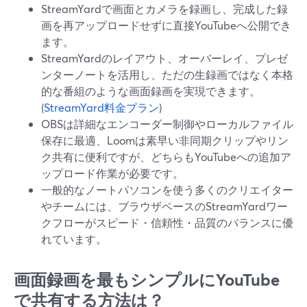
StreamYardで画面とカメラを録画し、完成した録
画を再アップロードせずに直接YouTubeへ公開でき
ます。
StreamYardのレイアウト、オーバーレイ、プレゼ
ンターノートを活用し、ただの生録画ではなく本格
的な番組のような画面録画を実現できます。
(
StreamYard料金プラン
)
OBSは詳細なエンコーダー制御やローカルファイル
保存に最適、Loomは素早い非同期クリップやリン
ク共有に便利ですが、どちらもYouTubeへの追加ア
ップロード作業が必要です。
一般的なノートパソコンを使う多くのクリエイター
やチームには、ブラウザベースのStreamYardワー
クフローがスピード・信頼性・品質のバランスに優
れています。
画面録画を最もシンプルにYouTube
で共有する方法は？