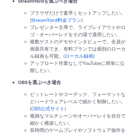
StreamYardを選ぶべき場合
ブラウザだけで素早くセットアップしたい。
(
StreamYard料金プラン
)
プレゼンター主導で、ライブレイアウトやロ
ゴ・オーバーレイをその場で適用したい。
複数ゲストのデモやインタビューで、全員が
画面共有でき、有料プランでは個別のローカ
ル録画も可能。(
ローカル録画
)
アップロード作業なしでYouTubeに簡単に公
開したい。
OBSを選ぶべき場合
ビットレートやコーデック、フォーマットな
どハードウェアレベルで細かく制御したい。
(
OBS公式サイト
)
複雑なマルチシーンやオーバーレイを自分で
細かく構築したい。
長時間のゲームプレイやソフトウェア操作を