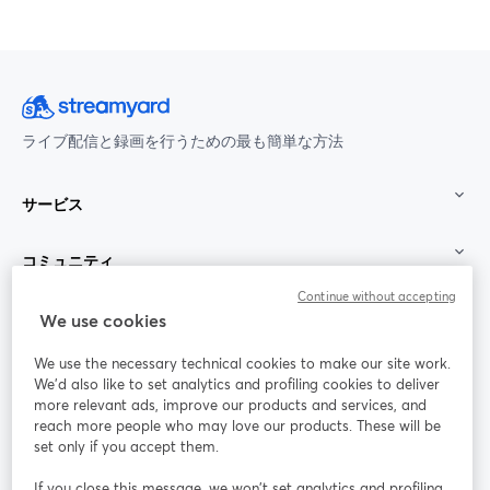
ライブ配信と録画を行うための最も簡単な方法
サービス
コミュニティ
Continue without accepting
StreamYard：
We use cookies
We use the necessary technical cookies to make our site work.
参加する
We'd also like to set analytics and profiling cookies to deliver
more relevant ads, improve our products and services, and
オン
X
reach more people who may love our products. These will be
Facebook
YouTube
ライ
(Twitter)
新しいタブで開く
新し
新しいタブで開く
set only if you accept them.
ンセ
ミナ
If you close this message, we won’t set analytics and profiling