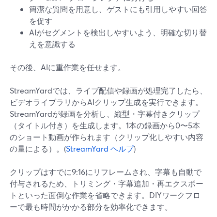
簡潔な質問を用意し、ゲストにも引用しやすい回答
を促す
AIがセグメントを検出しやすいよう、明確な切り替
えを意識する
その後、AIに重作業を任せます。
StreamYardでは、ライブ配信や録画が処理完了したら、
ビデオライブラリからAIクリップ生成を実行できます。
StreamYardが録画を分析し、縦型・字幕付きクリップ
（タイトル付き）を生成します。1本の録画から0〜5本
のショート動画が作られます（クリップ化しやすい内容
の量による）。(
StreamYard ヘルプ
)
クリップはすでに9:16にリフレームされ、字幕も自動で
付与されるため、トリミング・字幕追加・再エクスポー
トといった面倒な作業を省略できます。DIYワークフロ
ーで最も時間がかかる部分を効率化できます。