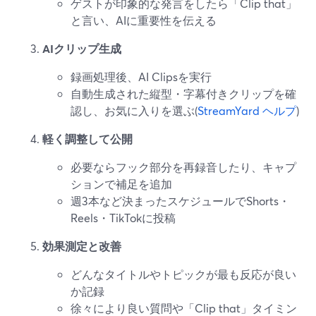
ゲストが印象的な発言をしたら「Clip that」
と言い、AIに重要性を伝える
AIクリップ生成
録画処理後、AI Clipsを実行
自動生成された縦型・字幕付きクリップを確
認し、お気に入りを選ぶ(
StreamYard ヘルプ
)
軽く調整して公開
必要ならフック部分を再録音したり、キャプ
ションで補足を追加
週3本など決まったスケジュールでShorts・
Reels・TikTokに投稿
効果測定と改善
どんなタイトルやトピックが最も反応が良い
か記録
徐々により良い質問や「Clip that」タイミン