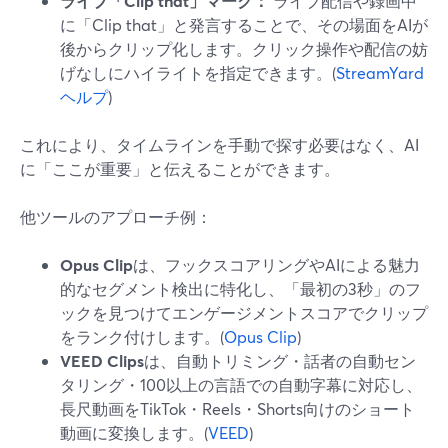
ライブ「Clip that」マーク：
ライブ配信や録画中
に「Clip that」と発言することで、その場面をAIが
後からクリップ化します。クリック操作や配信の妨
げなしにハイライトを指定できます。(
StreamYard
ヘルプ
)
これにより、タイムラインを手動で探す必要はなく、AI
に「ここが重要」と伝えることができます。
他ツールのアプローチ例：
Opus Clip
は、フックスコアリングやAIによる魅力
的なセグメント検出に特化し、「最初の3秒」のフ
ックを見つけてエンゲージメントスコアでクリップ
をランク付けします。(
Opus Clip
)
VEED Clips
は、自動トリミング・話者の自動セン
タリング・100以上の言語での自動字幕に対応し、
長尺動画をTikTok・Reels・Shorts向けのショート
動画に変換します。(
VEED
)