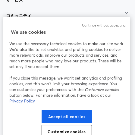
コミュニティ
Continue without accepting
StreamYard：
We use cookies
We use the necessary technical cookies to make our site work.
参加する
We'd also like to set analytics and profiling cookies to deliver
more relevant ads, improve our products and services, and
オン
X
reach more people who may love our products. These will be
Facebook
YouTube
ライ
(Twitter)
新しいタブで開く
新し
新しいタブで開く
set only if you accept them.
ンセ
ミナ
If you close this message, we won’t set analytics and profiling
ー
cookies, and this won’t limit your browsing experience. You
can customize your preferences with the
Customize cookies
Instagram
LinkedIn
新しいタブで開く
新しいタブで開く
button below. For more information, have a look at our
Privacy Policy
Accept all cookies
利用規約
プラットフォーム利用規約
新しいタブで開く
新しいタブで開く
Customize cookies
個人情報保護方針
クッキーポリシー