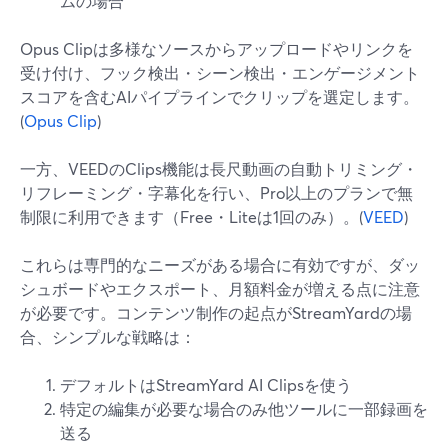
ムの場合
Opus Clipは多様なソースからアップロードやリンクを
受け付け、フック検出・シーン検出・エンゲージメント
スコアを含むAIパイプラインでクリップを選定します。
(
Opus Clip
)
一方、VEEDのClips機能は長尺動画の自動トリミング・
リフレーミング・字幕化を行い、Pro以上のプランで無
制限に利用できます（Free・Liteは1回のみ）。(
VEED
)
これらは専門的なニーズがある場合に有効ですが、ダッ
シュボードやエクスポート、月額料金が増える点に注意
が必要です。コンテンツ制作の起点がStreamYardの場
合、シンプルな戦略は：
デフォルトはStreamYard AI Clipsを使う
特定の編集が必要な場合のみ他ツールに一部録画を
送る