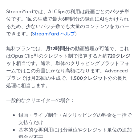
StreamYardでは、AI Clipsの利用は録画ごとの
バッチ
単
位です。1回の生成で最大6時間分の録画にAIをかけられ
るため、少ないバッチ数でも大量のコンテンツをカバー
できます。(
StreamYard ヘルプ
)
無料プランでは、
月12時間分
の動画処理が可能で、これ
はOpus Clip型のクレジット制で換算すると約
720クレジ
ット
相当です。通常、単体のクリッピングプラットフォ
ームではこの分量はかなり高額になります。Advanced
プランでは月25回の生成で、
1,500クレジット
分の長尺
処理に相当します。
一般的なクリエイターの場合：
録画・ライブ制作・AIクリッピングの料金を一括で
支払うだけ
基本的な再利用には分単位やクレジット単位の追加
料金が不要